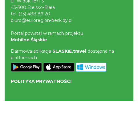
ul. Widok 18/1-3
43-300 Bielsko-Biała
tel.
(33) 488 89 20
biuro@euroregion-beskidy.pl
Portal powstał w ramach projektu
Mobilne Śląskie
Darmowa aplikacja
SLASKIE.travel
dostępna na
platformach
POLITYKA PRYWATNOŚCI
NASZE SERWISY
Serwis Główny
SLASKIE.travel