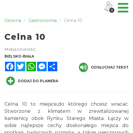
0
Główna
Gastronomia
Celna 10
Celna 10
Miejscowość:
BIELSKO-BIAŁA
Facebook
Twitter
WhatsApp
Messenger
Share
ODSŁUCHAJ TEKST
DODAJ DO PLANERA
Celna 10 to miejsce,do którego chcesz wracać.
Stworzone z klimatem w zrewitalizowanej
kamienicy obok Rynku Starego Miasta. Łączy w
sobie najlepsze cechy doskonałego miejsca do
spotkań, twórczych rozmów, a także wieczornych