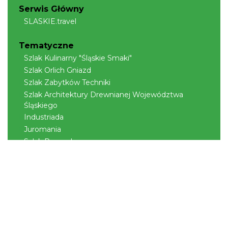
Serwis Główny
SLASKIE.travel
Tematyczne
Szlak Kulinarny "Śląskie Smaki"
Szlak Orlich Gniazd
Szlak Zabytków Techniki
Szlak Architektury Drewnianej Województwa
Śląskiego
Industriada
Juromania
Szlak Przyrody
Śląskie z dzieckiem
Śląskie po zdrowie
Narty w Śląskim
Rowerem przez Śląskie
Kajakiem przez Śląskie
Regionalne
Beskidy