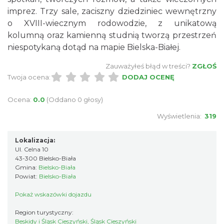
imprez. Trzy sale, zaciszny dziedziniec wewnętrzny
o XVIII-wiecznym rodowodzie, z unikatową
kolumną oraz kamienną studnią tworzą przestrzeń
niespotykaną dotąd na mapie Bielska-Białej.
Zauważyłeś błąd w treści?
ZGŁOŚ
Twoja ocena:
DODAJ OCENĘ
Ocena:
0.0
(Oddano 0 głosy)
Wyświetlenia:
319
Lokalizacja:
Ul. Celna 10
43-300 Bielsko-Biała
Gmina:
Bielsko-Biała
Powiat:
Bielsko-Biała
Pokaż wskazówki dojazdu
Region turystyczny:
Beskidy i Śląsk Cieszyński, Śląsk Cieszyński