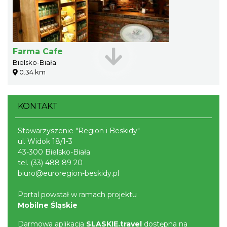
Farma Cafe
Bielsko-Biała
0.34 km
KONTAKT
Stowarzyszenie "Region i Beskidy"
ul. Widok 18/1-3
43-300 Bielsko-Biała
tel.
(33) 488 89 20
biuro@euroregion-beskidy.pl
Portal powstał w ramach projektu
Mobilne Śląskie
Darmowa aplikacja
SLASKIE.travel
dostępna na