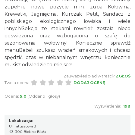
zupełnie nowe pozycje m.in. zupa Kołowina,
Krewetki, Jagnięcina, Kurczak Petit, Sandacz z
pobliskiego ekologicznego łowiska i wiele
innych!Sekcja ze stekami rownież została nieco
odświeżona oraz wzbogacona o szafę do
sezonowania wołowiny! Koniecznie sprawdź
menu!Jeżeli szukasz wrażeń smakowych i chcesz
spędzić czas w niebanalnym wnętrzu koniecznie
musisz odwiedzić to miejsce!
Zauważyłeś błąd w treści?
ZGŁOŚ
Twoja ocena:
DODAJ OCENĘ
Ocena:
5.0
(Oddano 1 głosy)
Wyświetlenia:
198
Lokalizacja:
Ul. ratuszowa 3
43-300 Bielsko-Biała