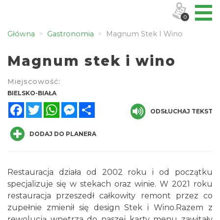
0
Główna
Gastronomia
Magnum Stek I Wino
Magnum stek i wino
Miejscowość:
BIELSKO-BIAŁA
Facebook
Twitter
WhatsApp
Messenger
Share
ODSŁUCHAJ TEKST
DODAJ DO PLANERA
Restauracja działa od 2002 roku i od początku
specjalizuje się w stekach oraz winie. W 2021 roku
restauracja przeszedł całkowity remont przez co
zupełnie zmienił się design Stek i Wino.Razem z
rewolucją wnętrza do naszej karty menu zawitały