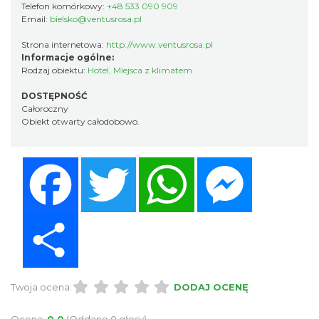
Telefon komórkowy:
+48 533 090 909
Email:
bielsko@ventusrosa.pl
Strona internetowa:
http://www.ventusrosa.pl
Informacje ogólne:
Rodzaj obiektu:
Hotel
,
Miejsca z klimatem
DOSTĘPNOŚĆ
Całoroczny
Obiekt otwarty całodobowo.
Facebook
Twitter
WhatsApp
Messenger
Share
Twoja ocena:
DODAJ OCENĘ
Ocena:
0.0
(Oddano 0 głosy)