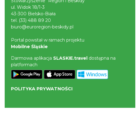
Stowarzyszenie "Region i Beskidy"
ul. Widok 18/1-3
43-300 Bielsko-Biała
tel.
(33) 488 89 20
biuro@euroregion-beskidy.pl
Portal powstał w ramach projektu
Mobilne Śląskie
Darmowa aplikacja
SLASKIE.travel
dostępna na
platformach
POLITYKA PRYWATNOŚCI
NASZE SERWISY
Serwis Główny
SLASKIE.travel