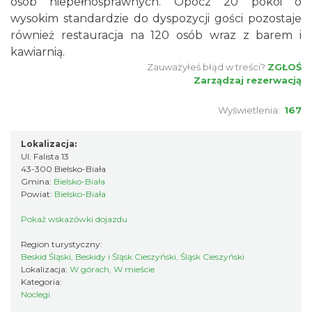
osób niepełnosprawnych. Opócz 20 pokoi o
wysokim standardzie do dyspozycji gości pozostaje
również restauracja na 120 osób wraz z barem i
kawiarnią.
Zauważyłeś błąd w treści?
ZGŁOŚ
Zarządzaj rezerwacją
Wyświetlenia:
167
Lokalizacja:
Ul. Falista 13
43-300 Bielsko-Biała
Gmina:
Bielsko-Biała
Powiat:
Bielsko-Biała
Pokaż wskazówki dojazdu
Region turystyczny:
Beskid Śląski, Beskidy i Śląsk Cieszyński, Śląsk Cieszyński
Lokalizacja:
W górach, W mieście
Kategoria:
Noclegi