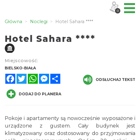
0
Główna
Noclegi
Hotel Sahara ****
Hotel Sahara ****
Miejscowość:
BIELSKO-BIAŁA
Facebook
Twitter
WhatsApp
Messenger
Share
ODSŁUCHAJ TEKST
DODAJ DO PLANERA
Pokoje i apartamenty są nowocześnie wyposażone i
urządzone z gustem. Cały budynek jest
klimatyzowany oraz dostosowany do przyjmowania