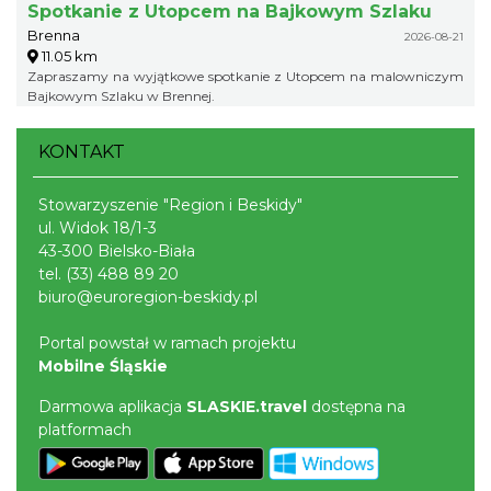
Spotkanie z Utopcem na Bajkowym Szlaku
Brenna
2026-08-21
11.05 km
Zapraszamy na wyjątkowe spotkanie z Utopcem na malowniczym
Bajkowym Szlaku w Brennej.
KONTAKT
Stowarzyszenie "Region i Beskidy"
ul. Widok 18/1-3
43-300 Bielsko-Biała
tel.
(33) 488 89 20
biuro@euroregion-beskidy.pl
Portal powstał w ramach projektu
Mobilne Śląskie
Darmowa aplikacja
SLASKIE.travel
dostępna na
platformach