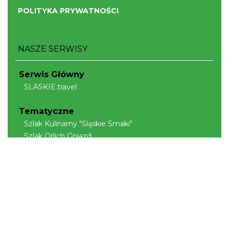
POLITYKA PRYWATNOŚCI
NASZE SERWISY
Serwis Główny
SLASKIE.travel
Tematyczne
Szlak Kulinarny "Śląskie Smaki"
Szlak Orlich Gniazd
Szlak Zabytków Techniki
Szlak Architektury Drewnianej Województwa
Śląskiego
Industriada
Juromania
Szlak Przyrody
Śląskie z dzieckiem