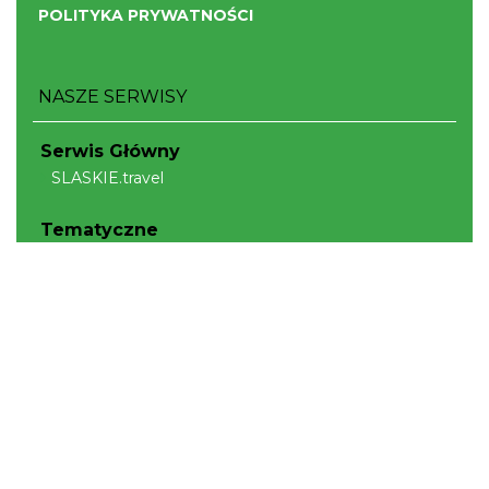
POLITYKA PRYWATNOŚCI
NASZE SERWISY
Serwis Główny
SLASKIE.travel
Tematyczne
Szlak Kulinarny "Śląskie Smaki"
Szlak Orlich Gniazd
Szlak Zabytków Techniki
Szlak Architektury Drewnianej Województwa
Śląskiego
Industriada
Juromania
Szlak Przyrody
Śląskie z dzieckiem
Śląskie po zdrowie