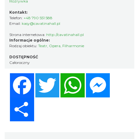
Rozrywka
Kontakt:
Telefon:
+48 790 551 588
Email:
kasy@cavatinahall.pl
Strona internetowa:
http://cavatinahall.pl
Informacje ogólne:
Rodzaj obiektu:
Teatr, Opera, Filharmonie
DOSTĘPNOŚĆ
Całoroczny
Facebook
Twitter
WhatsApp
Messenger
Share