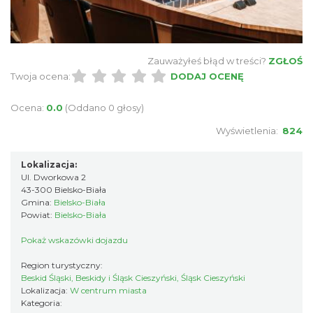
Zauważyłeś błąd w treści?
ZGŁOŚ
Twoja ocena:
DODAJ OCENĘ
Ocena:
0.0
(Oddano 0 głosy)
Wyświetlenia:
824
Lokalizacja:
Ul. Dworkowa 2
43-300 Bielsko-Biała
Gmina:
Bielsko-Biała
Powiat:
Bielsko-Biała
Pokaż wskazówki dojazdu
Region turystyczny:
Beskid Śląski, Beskidy i Śląsk Cieszyński, Śląsk Cieszyński
Lokalizacja:
W centrum miasta
Kategoria: