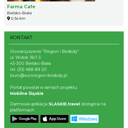
Farma Cafe
Bielsko-Biała
0.54 km
KONTAKT
Stowarzyszenie "Region i Beskidy"
ul. Widok 18/1-3
43-300 Bielsko-Biała
tel.
(33) 488 89 20
biuro@euroregion-beskidy.pl
Portal powstał w ramach projektu
Mobilne Śląskie
Darmowa aplikacja
SLASKIE.travel
dostępna na
platformach