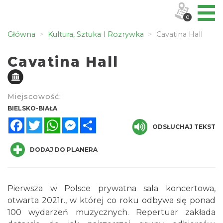
0
Główna
Kultura, Sztuka I Rozrywka
Cavatina Hall
Cavatina Hall
Miejscowość:
BIELSKO-BIAŁA
Facebook
Twitter
WhatsApp
Messenger
Share
ODSŁUCHAJ TEKST
DODAJ DO PLANERA
Pierwsza w Polsce prywatna sala koncertowa,
otwarta 2021r., w której co roku odbywa się ponad
100 wydarzeń muzycznych. Repertuar zakłada