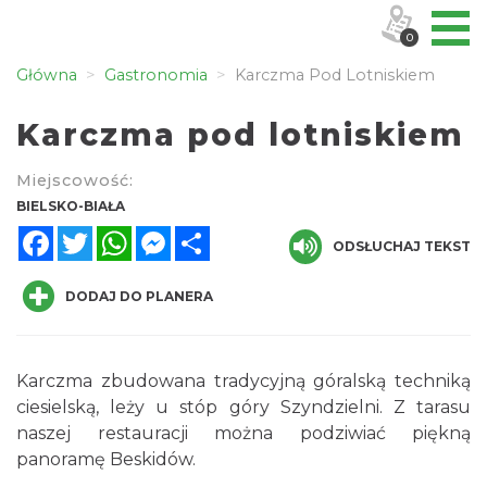
0
Główna
Gastronomia
Karczma Pod Lotniskiem
Karczma pod lotniskiem
Miejscowość:
BIELSKO-BIAŁA
Facebook
Twitter
WhatsApp
Messenger
Share
ODSŁUCHAJ TEKST
DODAJ DO PLANERA
Karczma zbudowana tradycyjną góralską techniką
ciesielską, leży u stóp góry Szyndzielni. Z tarasu
naszej restauracji można podziwiać piękną
panoramę Beskidów.