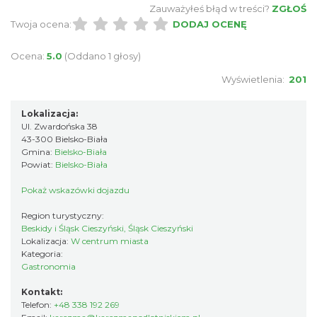
Zauważyłeś błąd w treści?
ZGŁOŚ
Twoja ocena:
DODAJ OCENĘ
Ocena:
5.0
(Oddano 1 głosy)
Wyświetlenia:
201
Lokalizacja:
Ul. Zwardońska 38
43-300 Bielsko-Biała
Gmina:
Bielsko-Biała
Powiat:
Bielsko-Biała
Pokaż wskazówki dojazdu
Region turystyczny:
Beskidy i Śląsk Cieszyński, Śląsk Cieszyński
Lokalizacja:
W centrum miasta
Kategoria:
Gastronomia
Kontakt:
Telefon:
+48 338 192 269