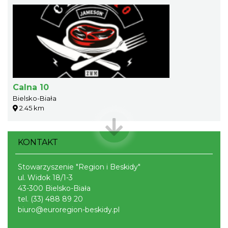
Calna 10
Bielsko-Biała
2.45 km
KONTAKT
Stowarzyszenie "Region i Beskidy"
ul. Widok 18/1-3
43-300 Bielsko-Biała
tel.
(33) 488 89 20
biuro@euroregion-beskidy.pl