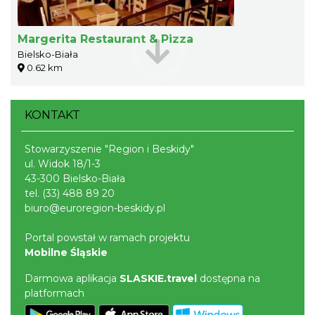
Margerita Restaurant & Pizza
Bielsko-Biała
0.62 km
KONTAKT
Stowarzyszenie "Region i Beskidy"
ul. Widok 18/1-3
43-300 Bielsko-Biała
tel.
(33) 488 89 20
biuro@euroregion-beskidy.pl
Portal powstał w ramach projektu
Mobilne Śląskie
Darmowa aplikacja
SLASKIE.travel
dostępna na
platformach