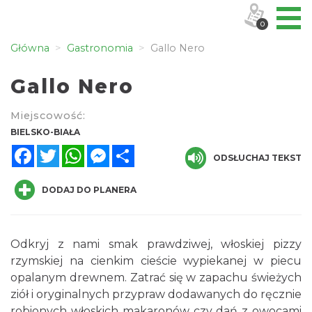
0
Główna
Gastronomia
Gallo Nero
Gallo Nero
Miejscowość:
BIELSKO-BIAŁA
Facebook
Twitter
WhatsApp
Messenger
Share
ODSŁUCHAJ TEKST
DODAJ DO PLANERA
Odkryj z nami smak prawdziwej, włoskiej pizzy
rzymskiej na cienkim cieście wypiekanej w piecu
opalanym drewnem. Zatrać się w zapachu świeżych
ziół i oryginalnych przypraw dodawanych do ręcznie
robionych włoskich makaronów czy dań z owocami