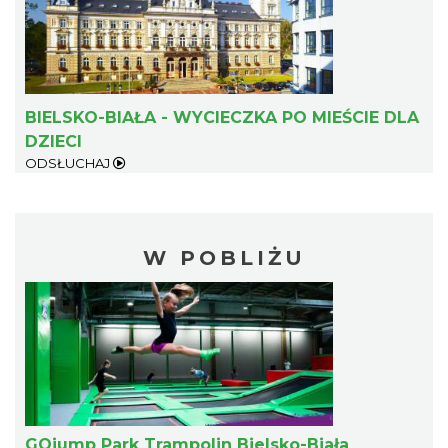
BIELSKO-BIAŁA - WYCIECZKA PO MIEŚCIE DLA
DZIECI
ODSŁUCHAJ
W POBLIŻU
GOjump Park Trampolin Bielsko-Biała