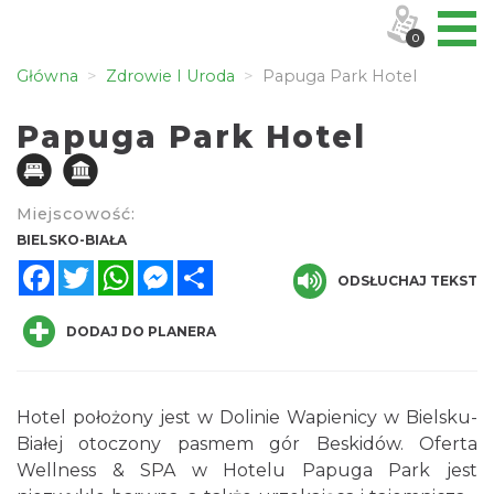
0
Główna
Zdrowie I Uroda
Papuga Park Hotel
Papuga Park Hotel
Miejscowość:
BIELSKO-BIAŁA
Facebook
Twitter
WhatsApp
Messenger
Share
ODSŁUCHAJ TEKST
DODAJ DO PLANERA
Hotel położony jest w Dolinie Wapienicy w Bielsku-
Białej otoczony pasmem gór Beskidów. Oferta
Wellness & SPA w Hotelu Papuga Park jest