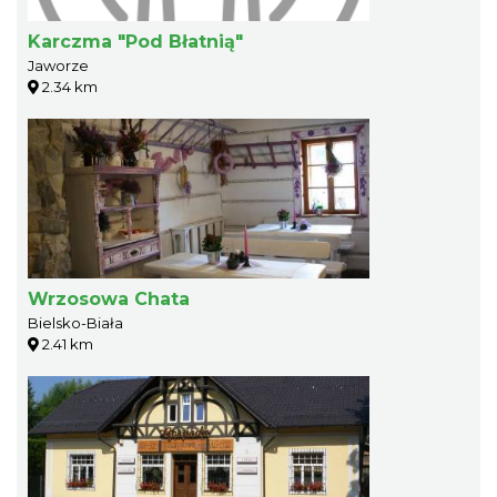
Karczma "Pod Błatnią"
Jaworze
2.34 km
Wrzosowa Chata
Bielsko-Biała
2.41 km