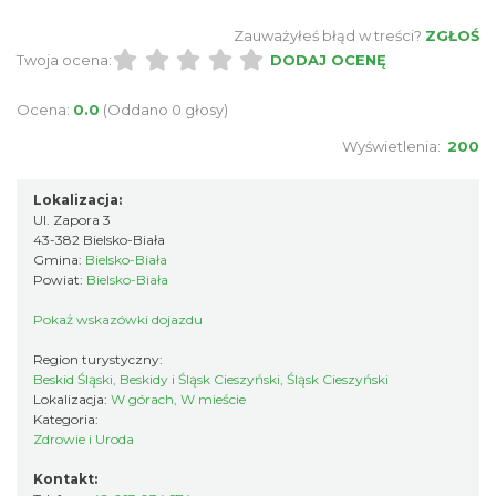
Zauważyłeś błąd w treści?
ZGŁOŚ
Twoja ocena:
DODAJ OCENĘ
Ocena:
0.0
(Oddano 0 głosy)
Wyświetlenia:
200
Lokalizacja:
Ul. Zapora 3
43-382 Bielsko-Biała
Gmina:
Bielsko-Biała
Powiat:
Bielsko-Biała
Pokaż wskazówki dojazdu
Region turystyczny:
Beskid Śląski, Beskidy i Śląsk Cieszyński, Śląsk Cieszyński
Lokalizacja:
W górach, W mieście
Kategoria:
Zdrowie i Uroda
Kontakt: