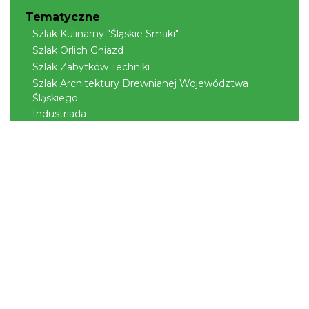
Tematyczne
Szlak Kulinarny "Śląskie Smaki"
Szlak Orlich Gniazd
Szlak Zabytków Techniki
Szlak Architektury Drewnianej Województwa
Śląskiego
Industriada
Juromania
Szlak Przyrody
Śląskie z dzieckiem
Śląskie po zdrowie
Narty w Śląskim
Rowerem przez Śląskie
Kajakiem przez Śląskie
Regionalne
Beskidy
Śląsk Cieszyński
Jura Krakowsko-Częstochowska