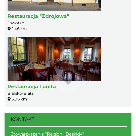
Restauracja "Zdrojowa"
Jaworze
2.46 km
Restauracja Lunita
Bielsko-Biała
3.96 km
KONTAKT
Stowarzyszenie "Region i Beskidy"