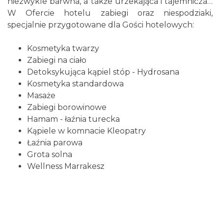
niezwykle barwna, a także urzekająca i tajemnicza…
W Ofercie hotelu zabiegi oraz niespodziaki,
specjalnie przygotowane dla Gości hotelowych:
Kosmetyka twarzy
Zabiegi na ciało
Detoksykująca kąpiel stóp - Hydrosana
Kosmetyka standardowa
Masaże
Zabiegi borowinowe
Hamam - łaźnia turecka
Kąpiele w komnacie Kleopatry
Łaźnia parowa
Grota solna
Wellness Marrakesz