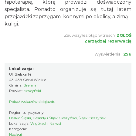
hipoterapię, którą prowadzi doświadczony
specjalista. Ponadto organizuje się tutaj latem
przejażdżki zaprzęgami konnymi po okolicy, a zimą –
kuligi.
Zauważyłeś błąd w treści?
ZGŁOŚ
Zarządzaj rezerwacją
Wyświetlenia:
256
Lokalizacja:
Ul. Bielska 14
43-438 Górki Wielkie
Gmina:
Brenna
Powiat:
cieszyński
Pokaż wskazówki dojazdu
Region turystyczny:
Beskid Śląski, Beskidy i Śląsk Cieszyński, Śląsk Cieszyński
Lokalizacja:
W górach, Na wsi
Kategoria:
Noclegi