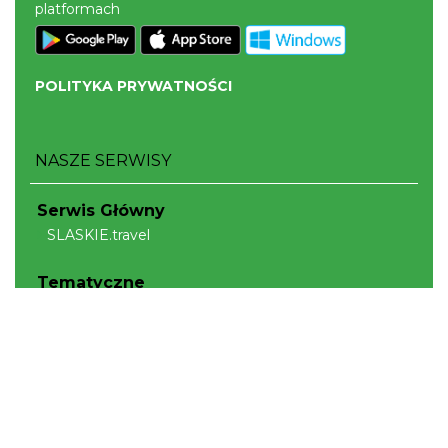
platformach
POLITYKA PRYWATNOŚCI
NASZE SERWISY
Serwis Główny
SLASKIE.travel
Tematyczne
Szlak Kulinarny "Śląskie Smaki"
Szlak Orlich Gniazd
Szlak Zabytków Techniki
Szlak Architektury Drewnianej Województwa
Śląskiego
Industriada
Juromania