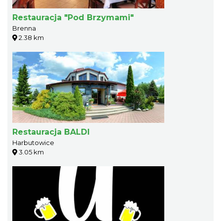
Restauracja "Pod Brzymami"
Brenna
2.38 km
Restauracja BALDI
Harbutowice
3.05 km