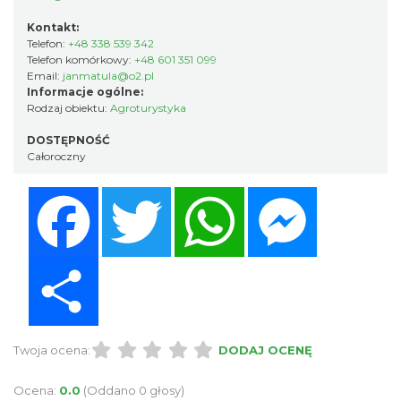
Kontakt:
Telefon:
+48 338 539 342
Telefon komórkowy:
+48 601 351 099
Email:
janmatula@o2.pl
Informacje ogólne:
Rodzaj obiektu:
Agroturystyka
DOSTĘPNOŚĆ
Całoroczny
Facebook
Twitter
WhatsApp
Messenger
Share
Twoja ocena:
DODAJ OCENĘ
Ocena:
0.0
(Oddano 0 głosy)