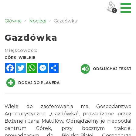
0
Główna
Noclegi
Gazdówka
Gazdówka
Miejscowość:
GÓRKI WIELKIE
Facebook
Twitter
WhatsApp
Messenger
Share
ODSŁUCHAJ TEKST
DODAJ DO PLANERA
Wiele do zaoferowania ma Gospodarstwo
Agroturystyczne „Gazdówka”, prowadzone przez
Bożenę i Jana Matulów. Odnajdziemy je nieopodal
centrum Górek, przy bocznym trakcie,
prowadzącym do Bielska-Białej. Gospodarze