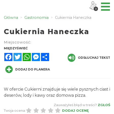
0
Główna
Gastronomia
Cukiernia Haneczka
Cukiernia Haneczka
Miejscowość:
MIĘDZYŚWIEĆ
Facebook
Twitter
WhatsApp
Messenger
Share
ODSŁUCHAJ TEKST
DODAJ DO PLANERA
W ofercie Cukierni znajduje się wiele pysznych ciast i
deserów, lody i kawy oraz domowa pizza.
Zauważyłeś błąd w treści?
ZGŁOŚ
Twoja ocena:
DODAJ OCENĘ