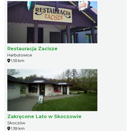
Restauracja Zacisze
Harbutowice
1.55 km
Zakręcone Lato w Skoczowie
Skoczów
1.59 km