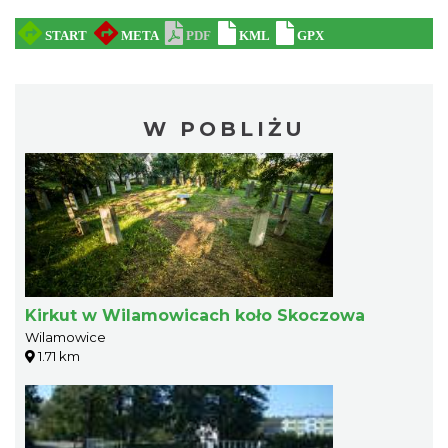
W POBLIŻU
Kirkut w Wilamowicach koło Skoczowa
Wilamowice
1.71 km