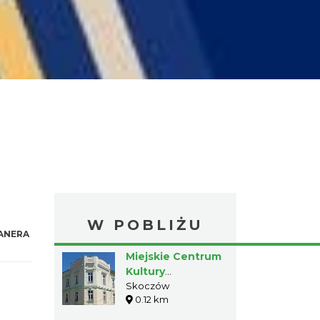
W POBLIŻU
ANERA
Miejskie Centrum
Kultury
"INTEGRATOR"
Skoczów
0.12 km