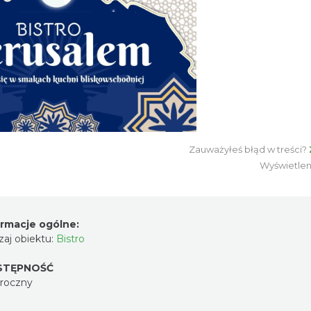
Zauważyłeś błąd w treści?
Wyświetlen
ormacje ogólne:
aj obiektu:
Bistro
STĘPNOŚĆ
oroczny