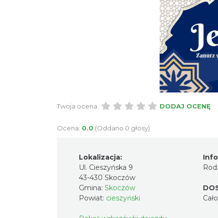
Twoja ocena:
DODAJ OCENĘ
Ocena:
0.0
(Oddano 0 głosy)
Lokalizacja:
Inf
Ul. Cieszyńska 9
Rodz
43-430 Skoczów
Gmina:
Skoczów
DO
Powiat:
cieszyński
Cał