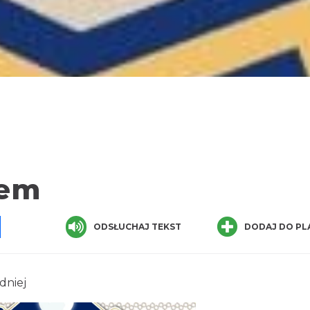
lem
pp
senger
Share
ODSŁUCHAJ TEKST
DODAJ DO PL
dniej