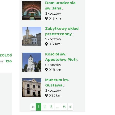
Dom urodzenia
św. Jana
Sarkandra –
Skoczów
0.13 km
Muzeum w
Skoczowie
Zabytkowy układ
przestrzenny
Skoczowa
Skoczów
0.17 km
Kościół św.
ZGŁOŚ
Apostołów Piotra i
ia:
126
Pawła w
Skoczów
0.18 km
Skoczowie
Muzeum im.
Gustawa
Morcinka w
Skoczów
0.25 km
Skoczowie
«
1
2
3
…
6
»