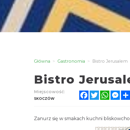
Główna
Gastronomia
Bistro Jerusalem
Bistro Jerusa
Miejscowość:
Facebook
Twitter
WhatsA
Mes
SKOCZÓW
Zanurz się w smakach kuchni bliskowcho