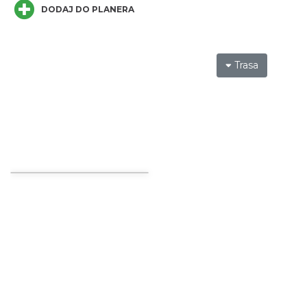
DODAJ DO PLANERA
Trasa
Festiwal Zderzenia Gatunków & Moto
Granda 2026
Brenna
6.48 km
2026-08-07
Spotkanie z Utopcem na Bajkowym Szlaku
Brenna
6.89 km
2026-08-21