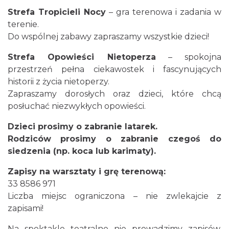
Strefa Tropicieli Nocy
– gra terenowa i zadania w
terenie.
Do wspólnej zabawy zapraszamy wszystkie dzieci!
Strefa Opowieści Nietoperza
– spokojna
przestrzeń pełna ciekawostek i fascynujących
historii z życia nietoperzy.
Sierpniowe zwiedzanie Dworku
Zapraszamy dorosłych oraz dzieci, które chcą
Myśliwskiego
posłuchać niezwykłych opowieści.
Brenna
3.96 km
2026-08-11
Dzieci prosimy o zabranie latarek.
Rodziców prosimy o zabranie czegoś do
siedzenia (np. koca lub karimaty).
Zapisy na warsztaty i grę terenową:
33 8586 971
Liczba miejsc ograniczona – nie zwlekajcie z
zapisami!
Wystawa malarstwa Anny Siłuch – „Tryptyk
natury i wyobraźni”
Na spektakle teatralne nie prowadzimy zapisów,