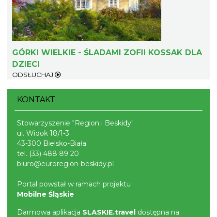
GÓRKI WIELKIE - ŚLADAMI ZOFII KOSSAK DLA
DZIECI
ODSŁUCHAJ
Dotknij Tradycji - lato w Gminie Brenna
Brenna
KONTAKT
7.09 km
2026-06-29
Stowarzyszenie "Region i Beskidy"
ul. Widok 18/1-3
43-300 Bielsko-Biała
tel.
(33) 488 89 20
biuro@euroregion-beskidy.pl
Portal powstał w ramach projektu
Mobilne Śląskie
Wakacyjna Potańcówka na Czantorii
Ustroń
Darmowa aplikacja
SLASKIE.travel
dostępna na