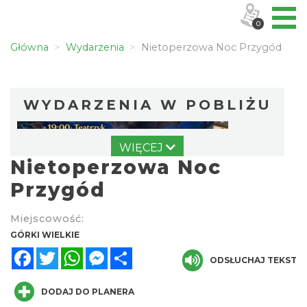
0
Główna
Wydarzenia
Nietoperzowa Noc Przygód
WYDARZENIA W POBLIŻU
WIĘCEJ
Nietoperzowa Noc
Przygód
Miejscowość:
Nietoperzowa Noc Przygód
GÓRKI WIELKIE
Górki Wielkie
Facebook
Twitter
WhatsApp
Messenger
Share
0.00 km
ODSŁUCHAJ TEKST
2026-08-07
DODAJ DO PLANERA