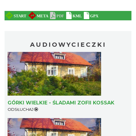
XXXVI Dożynki Ekumeniczne - barwny
AUDIOWYCIECZKI
korowód, m.in.: Estrada Reg. „Równica” &
Brenna
„Norbi”
6.89 km
2026-08-29
GÓRKI WIELKIE - ŚLADAMI ZOFII KOSSAK
ODSŁUCHAJ
Mirosław Szołtysek - koncert
Brenna
6.89 km
2026-08-15