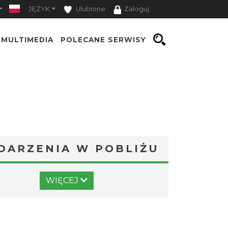
JĘZYK
Ulubione
Zaloguj
MULTIMEDIA
POLECANE SERWISY
DARZENIA W POBLIŻU
Cieszyn
WIĘCEJ
0.00 km
2026-08-14
Cieszyn