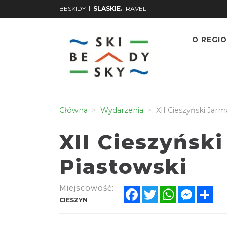
|
BESKIDY
SLASKIE.
TRAVEL
O REGIO
Główna
Wydarzenia
XII Cieszyński Jarm
XII Cieszyńsk
Piastowski
Miejscowość:
Facebook
Twitter
WhatsApp
Messen
Sh
CIESZYN