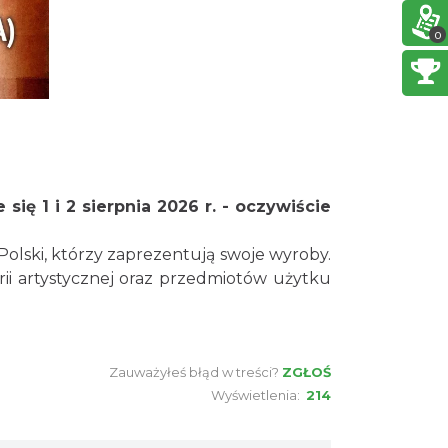
0
Cieszyn
0.05 km
2026-08-30
Wystawa: Z ONDRASZKIEM
PRZEZ DEKADY 60-lecie
Turystycznego Klubu
Cieszyn
0.06 km
2026-05-27
Kolarskiego PTTK "Ondraszek"
ię 1 i 2 sierpnia 2026 r. - oczywiście
INTERPRETACJE "Miesiofoto" -
olski, którzy zaprezentują swoje wyroby.
wernisaż wystawy zdjęć
erii artystycznej oraz przedmiotów użytku
miesiąca Cieszyńskiego
Cieszyn
0.06 km
2026-08-07
Towarzystwa Fotograficznego
Cieszyn
0.11 km
2026-08-09
Zauważyłeś błąd w treści?
ZGŁOŚ
Wyświetlenia:
214
Cieszyn