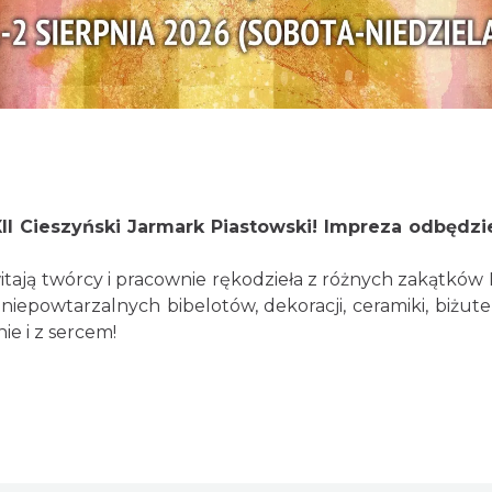
II Cieszyński Jarmark Piastowski! Impreza odbędzie s
ają twórcy i pracownie rękodzieła z różnych zakątków P
niepowtarzalnych bibelotów, dekoracji, ceramiki, biżut
e i z sercem!