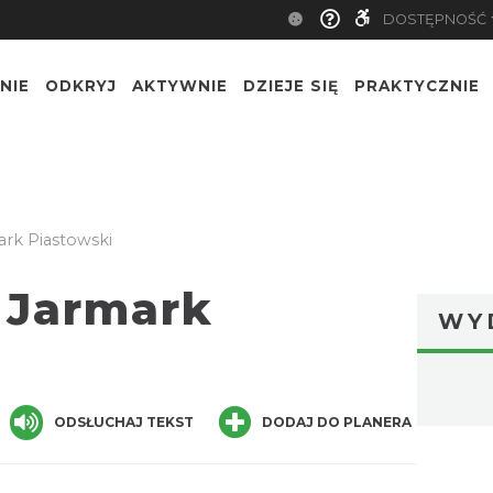
DOSTĘPNOŚĆ
NIE
ODKRYJ
AKTYWNIE
DZIEJE SIĘ
PRAKTYCZNIE
ark Piastowski
i Jarmark
WY
ger
are
ODSŁUCHAJ TEKST
DODAJ DO PLANERA