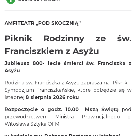
AMFITEATR „POD SKOCZNIĄ”
Piknik Rodzinny ze św.
Piłkarski Piknik
Franciszkiem z Asyżu
Istebna
0.72 km
2026-08-22
Jubileusz 800- lecie śmierci św. Franciszka z
Asyżu
Rodzina św. Franciszka z Asyżu zaprasza na Piknik –
Sympozjum Franciszkańskie, które odbędzie się w
Istebnej
8 sierpnia 2026 roku
Rozpoczęcie o godz. 10.00 Mszą Świętą
pod
Robimy budki dla ptaków - zajęcia
przewodnictwem Ministra Prowincjalnego o.
warsztatowe
Witosława Sztyka OFM.
Istebna
1.06 km
2026-08-27