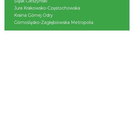
Śląsk Cieszyński
Jura Krakowsko-Częstochowska
Kraina Górnej Odry
Górnośląsko-Zagłębiowska Metropolia
II Beskidzkie Święto Ziół
Cięcina
16.59 km
2026-08-09
Sierpniowe zwiedzanie Dworku
Myśliwskiego
Brenna
18.51 km
2026-08-11