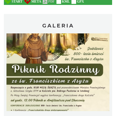
GALERIA
Warsztaty edukacyjne dla dzieci - owady i
spółka
Szczyrk
13.80 km
2026-08-22
Wakacyjna Potańcówka na Czantorii