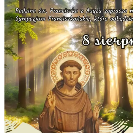
Święto Jagnięciny w Istebnej
Istebna
1.91 km
2026-08-15
Dni Koronki Koniakowskiej
Koniaków
3.72 km
2026-08-13