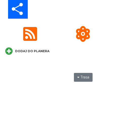
Share
Pokazy tradycji - wyrób masła i sera w
Muzeum Beskidzkim
Wisła
9.30 km
2026-08-19
DODAJ DO PLANERA
Trasa
Pokazy tradycji - pokaz pszczelarski w
Muzeum Beskidzkim
Wisła
9.30 km
2026-08-26