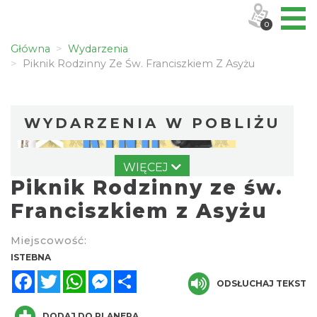
0
Główna
Wydarzenia
Piknik Rodzinny Ze Św. Franciszkiem Z Asyżu
WYDARZENIA W POBLIŻU
WIĘCEJ
Piknik Rodzinny ze św.
Franciszkiem z Asyżu
Miejscowość:
Pójcie Dziecka – będzie kino!
ISTEBNA
Istebna
Facebook
Twitter
WhatsApp
Messenger
Share
0.03 km
ODSŁUCHAJ TEKST
2026-08-11
DODAJ DO PLANERA