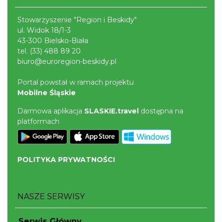
Stowarzyszenie "Region i Beskidy"
Mirosław Szołtysek - koncert
ul. Widok 18/1-3
Brenna
43-300 Bielsko-Biała
15.80 km
2026-08-15
tel.
(33) 488 89 20
biuro@euroregion-beskidy.pl
Portal powstał w ramach projektu
Mobilne Śląskie
Darmowa aplikacja
SLASKIE.travel
dostępna na
platformach
Święto Zielin - Koncert zespołu "Trzy
Struny"
Brenna
POLITYKA PRYWATNOŚCI
15.95 km
2026-08-14
NASZE SERWISY
Serwis Główny