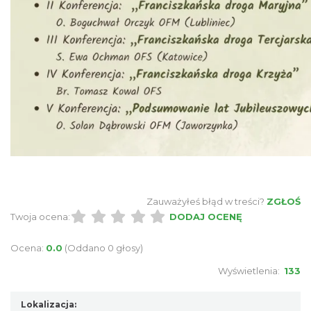
Zajęcia przy pasiece
Jaworzynka
4.71 km
2026-08-11
IX Festiwal Sera na Skolnitym
Zauważyłeś błąd w treści?
ZGŁOŚ
Wisła
Twoja ocena:
DODAJ OCENĘ
9.20 km
2026-08-08
Ocena:
0.0
(Oddano 0 głosy)
Wyświetlenia:
133
Lokalizacja: