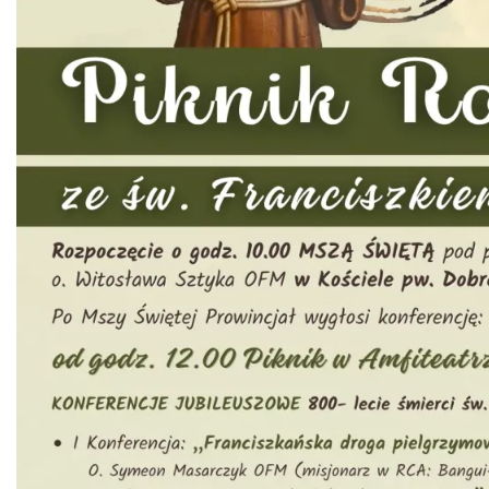
Koniaków
3.82 km
2026-08-15
Ustanowienie Sanktuarium Matki Bożej
Frydeckiej
Jaworzynka
4.52 km
2026-08-22