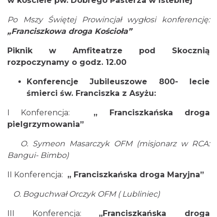
w kościele pw. Dobrego Pasterza w Istebnej
Po Mszy Świętej Prowincjał wygłosi konferencję:
„Franciszkowa droga Kościoła”
Piknik w Amfiteatrze pod Skocznią
rozpoczynamy o godz. 12.00
Konferencje Jubileuszowe 800- lecie
Jak czytać las
śmierci św. Franciszka z Asyżu:
Istebna
1.10 km
2026-08-25
I Konferencja:
„ Franciszkańska droga
pielgrzymowania”
O. Symeon Masarczyk
OFM (misjonarz w RCA:
Bangui- Bimbo)
II Konferencja:
„ Franciszkańska droga Maryjna”
O. Boguchwał Orczyk
OFM ( Lubliniec)
III Ogólnopolski Festiwal Folkloru
III Konferencja:
Dziecięcego „ Jaworowy Listek”
„Franciszkańska droga