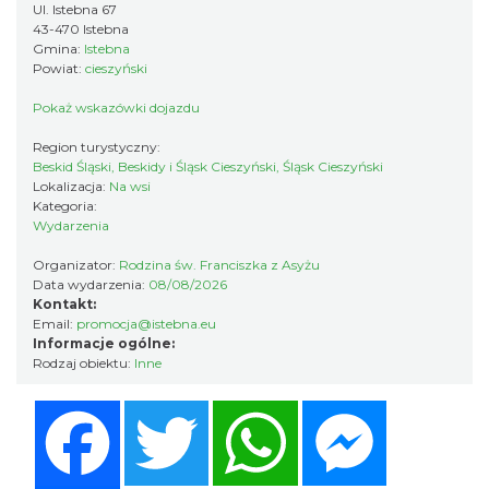
Ul. Istebna 67
43-470 Istebna
Gmina:
Istebna
Plener malarski
Powiat:
cieszyński
Wisła
9.27 km
2026-08-11
Pokaż wskazówki dojazdu
Region turystyczny:
Beskid Śląski, Beskidy i Śląsk Cieszyński, Śląsk Cieszyński
Lokalizacja:
Na wsi
Kategoria:
Wydarzenia
Organizator:
Rodzina św. Franciszka z Asyżu
Data wydarzenia:
08/08/2026
Kontakt:
Wystawa plenerowa "Z archiwum Z.
Email:
promocja@istebna.eu
Pamiątki rodzinne Polaków z Zaolzia"
Informacje ogólne:
Rodzaj obiektu:
Inne
Wisła
9.27 km
2026-07-27
Facebook
Twitter
WhatsApp
Messenger