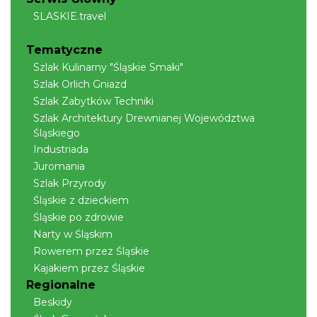
SLASKIE.travel
Tematyczne
Święto Zielin - wykład i warsztaty: bukiety
Szlak Kulinarny "Śląskie Smaki"
na Zielną
Szlak Orlich Gniazd
Brenna
Szlak Zabytków Techniki
15.95 km
2026-08-14
Szlak Architektury Drewnianej Województwa
Śląskiego
Industriada
Juromania
Szlak Przyrody
Śląskie z dzieckiem
Śląskie po zdrowie
Narty w Śląskim
Festiwal Zderzenia Gatunków & Moto
Rowerem przez Śląskie
Granda 2026
Kajakiem przez Śląskie
Brenna
Regionalne
15.95 km
2026-08-07
Beskidy