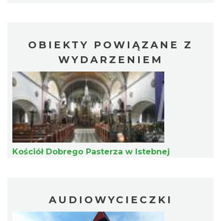
Ustroń
13.84 km
2026-08-15
OBIEKTY POWIĄZANE Z
WYDARZENIEM
Dotknij Tradycji - lato w Gminie Brenna
Brenna
15.74 km
2026-06-29
Kościół Dobrego Pasterza w Istebnej
AUDIOWYCIECZKI