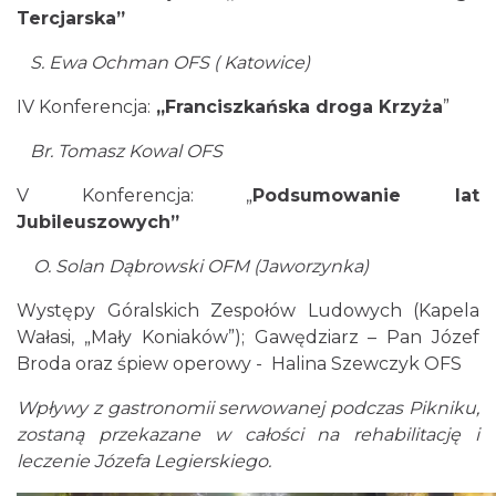
Istebna
Tercjarska”
1.19 km
2026-09-19
S. Ewa Ochman OFS ( Katowice)
IV Konferencja:
„Franciszkańska droga Krzyża
”
Br. Tomasz Kowal OFS
V Konferencja: „
Podsumowanie lat
Jubileuszowych”
Puchar Złotego Gronia
O. Solan Dąbrowski OFM (Jaworzynka)
Istebna
1.87 km
2026-08-23
Występy Góralskich Zespołów Ludowych (Kapela
Wałasi, „Mały Koniaków”); Gawędziarz – Pan Józef
Broda oraz śpiew operowy - Halina Szewczyk OFS
Wpływy z gastronomii serwowanej podczas Pikniku,
zostaną przekazane w całości na rehabilitację i
leczenie Józefa Legierskiego.