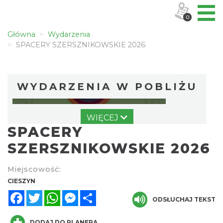
0
Główna
Wydarzenia
SPACERY SZERSZNIKOWSKIE 2026
WYDARZENIA W POBLIŻU
WIĘCEJ
SPACERY
SZERSZNIKOWSKIE 2026
Miejscowość:
Cieszyn
CIESZYN
0.00 km
2026-08-09
Facebook
Twitter
WhatsApp
Messenger
Share
ODSŁUCHAJ TEKST
DODAJ DO PLANERA