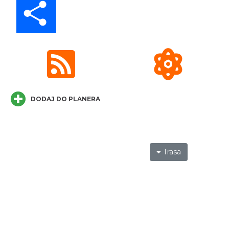
Koncert KARUZELA GNA
Cieszyn
0.26 km
2026-09-20
DODAJ DO PLANERA
Trasa
Mozaika Folkloru II – Spotkanie trzech
kultur
Cieszyn
0.26 km
2026-09-12