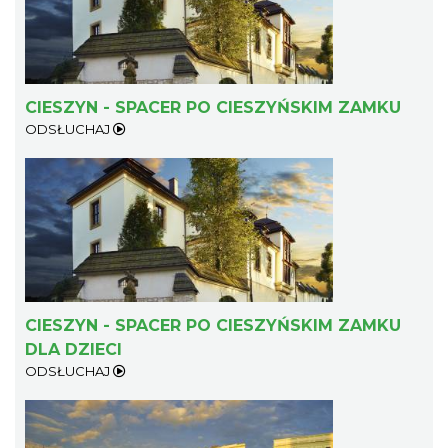
CIESZYN - SPACER PO CIESZYŃSKIM ZAMKU
ODSŁUCHAJ
Koncert na głos i organy - Paweł Konik &
Maciej Zakrzewski
Cieszyn
0.40 km
2026-09-06
CIESZYN - SPACER PO CIESZYŃSKIM ZAMKU
DLA DZIECI
ODSŁUCHAJ
Cieszyn
0.44 km
2026-08-14