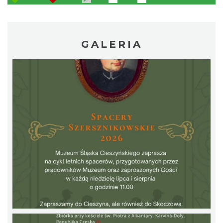
GALERIA
Patroni cieszyńskich ulic - wystawa
Cieszyn
0.34 km
2026-07-03
Ślad. Litera. Piksel. Wystawa z okazji 30-
lecia Muzeum Drukarstwa w Cieszynie
Cieszyn
0.35 km
2026-07-01