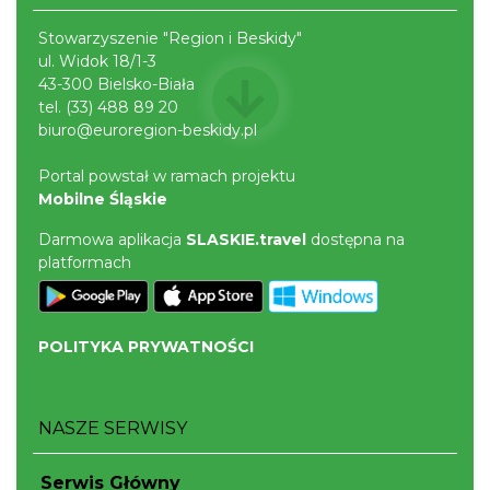
Stowarzyszenie "Region i Beskidy"
ul. Widok 18/1-3
43-300 Bielsko-Biała
tel.
(33) 488 89 20
biuro@euroregion-beskidy.pl
Cieszyn
0.44 km
2026-08-08
Portal powstał w ramach projektu
Mobilne Śląskie
Darmowa aplikacja
SLASKIE.travel
dostępna na
platformach
POLITYKA PRYWATNOŚCI
Cieszyn
0.44 km
2026-08-22
NASZE SERWISY
Serwis Główny