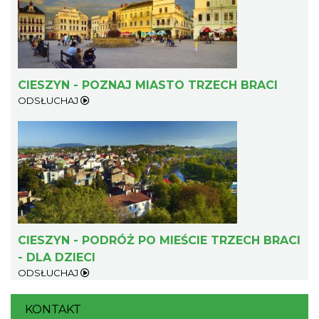
CIESZYN - POZNAJ MIASTO TRZECH BRACI
ODSŁUCHAJ
Cieszyn
0.44 km
2026-08-21
CIESZYN - PODRÓŻ PO MIEŚCIE TRZECH BRACI
Cieszyn
- DLA DZIECI
0.44 km
2026-08-28
ODSŁUCHAJ
KONTAKT