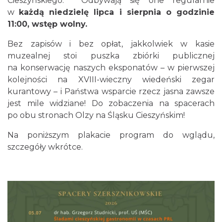
Cieszyńskiego
.
Odbywają się one regularnie
w
każdą niedzielę lipca i sierpnia o godzinie
11:00, wstęp wolny.
Cieszyn
Bez zapisów i bez opłat, jakkolwiek w kasie
0.05 km
2026-08-14
muzealnej stoi puszka zbiórki publicznej
na konserwację naszych eksponatów – w pierwszej
kolejności na XVIII-wieczny wiedeński zegar
kurantowy – i Państwa wsparcie rzecz jasna zawsze
jest mile widziane! Do zobaczenia na spacerach
po obu stronach Olzy na Śląsku Cieszyńskim!
Na poniższym plakacie program do wglądu,
Cieszyn
szczegóły wkrótce.
0.05 km
2026-08-21