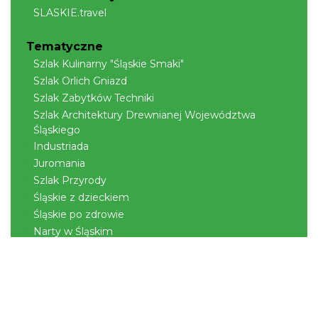
SLASKIE.travel
Tematyczne
Cieszyn
Szlak Kulinarny "Śląskie Smaki"
0.44 km
2026-09-05
Szlak Orlich Gniazd
Szlak Zabytków Techniki
Szlak Architektury Drewnianej Województwa
Śląskiego
Industriada
Juromania
Szlak Przyrody
Śląskie z dzieckiem
Cieszyn
Śląskie po zdrowie
0.44 km
2026-09-19
Narty w Śląskim
Rowerem przez Śląskie
Kajakiem przez Śląskie
Regionalne
Beskidy
Śląsk Cieszyński