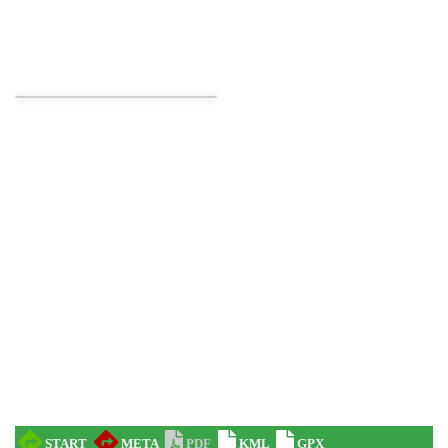
LOVE SONGS-historie miłosne zapisane w
muzyce
Cieszyn
0.26 km
2026-10-24
Cieszyn
0.34 km
2026-08-08