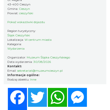
43-400 Cieszyn
Gmina:
Cieszyn
Powiat:
cieszyński
Spektakl "Tajemnica 16. piętra"
Cieszyn
Pokaż wskazówki dojazdu
0.26 km
2026-10-18
Region turystyczny:
Śląsk Cieszyński
Lokalizacja:
W centrum miasta
Kategoria:
Wydarzenia
Organizator:
Muzeum Śląska Cieszyńskiego
Data wydarzenia:
30/08/2026
Kontakt:
„Daniec kontra Kryszak”
Email:
sekretariat@muzeumcieszyn.pl
Informacje ogólne:
Cieszyn
Rodzaj obiektu:
Inne
0.26 km
2026-11-08
Facebook
Twitter
WhatsApp
Messenger
Share