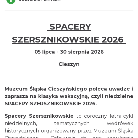
SPACERY
Cieszyn
SZERSZNIKOWSKIE 2026
0.00 km
2026-08-16
05 lipca - 30 sierpnia 2026
Cieszyn
Muzeum Śląska Cieszyńskiego poleca uwadze i
zaprasza na klasyka wakacyjną, czyli niedzielne
Cieszyn
SPACERY SZERSZNIKOWSKIE 2026.
0.00 km
2026-08-23
Spacery Szersznikowskie
to coroczny letni cykl
niedzielnych, tematycznych wędrówek
historycznych organizowany przez
Muzeum Śląska