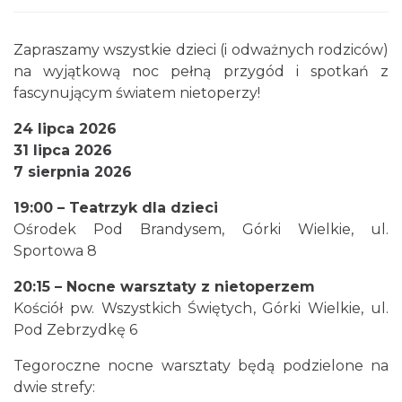
Zapraszamy wszystkie dzieci (i odważnych rodziców)
na wyjątkową noc pełną przygód i spotkań z
fascynującym światem nietoperzy!
Otwarte Wrota Krainy Podkowca – odkryj
24 lipca 2026
fascynujący świat nietoperzy
31 lipca 2026
Górki Wielkie
0.16 km
2026-08-07
7 sierpnia 2026
19:00 – Teatrzyk dla dzieci
Ośrodek Pod Brandysem, Górki Wielkie, ul.
Sportowa 8
20:15 – Nocne warsztaty z nietoperzem
Kościół pw. Wszystkich Świętych, Górki Wielkie, ul.
Pod Zebrzydkę 6
Sierpniowe zwiedzanie Dworku
Myśliwskiego
Tegoroczne nocne warsztaty będą podzielone na
Brenna
dwie strefy:
3.96 km
2026-08-11