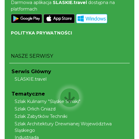
Darmowa aplikacja
SLASKIE.travel
dostępna na
platformach
POLITYKA PRYWATNOŚCI
Cross Bike Dzięgielów 2026
NASZE SERWISY
Dzięgielów
10.66 km
2026-09-05
Serwis Główny
SLASKIE.travel
Tematyczne
Szlak Kulinarny "Śląskie Smaki"
Szlak Orlich Gniazd
Szlak Zabytków Techniki
Szlak Architektury Drewnianej Województwa
Wieczór uwielbienia w jedności na
Śląskiego
Mołczynie
Industriada