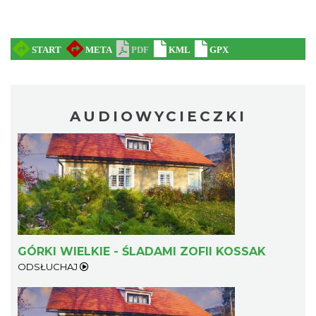
AUDIOWYCIECZKI
Mirosław Szołtysek - koncert
Brenna
6.89 km
2026-08-15
GÓRKI WIELKIE - ŚLADAMI ZOFII KOSSAK
ODSŁUCHAJ
Dotknij Tradycji - lato w Gminie Brenna
Brenna
7.09 km
2026-06-29