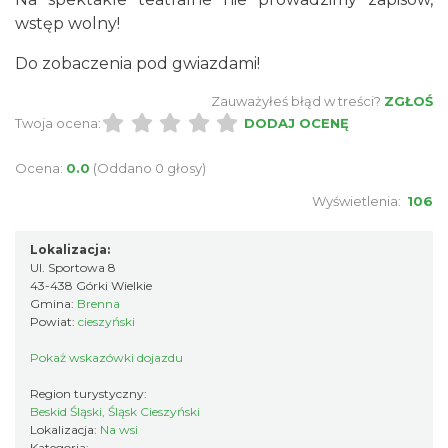
po Kaplicówce"
wstęp wolny!
Skoczów
5.82 km
2026-09-19
Do zobaczenia pod gwiazdami!
Zauważyłeś błąd w treści?
ZGŁOŚ
Twoja ocena:
DODAJ OCENĘ
Ocena:
0.0
(Oddano 0 głosy)
Wyświetlenia:
106
Święto Zielin - Koncert zespołu "Trzy
Lokalizacja:
Ul. Sportowa 8
Struny"
43-438 Górki Wielkie
Brenna
Gmina:
Brenna
6.48 km
2026-08-14
Powiat:
cieszyński
Pokaż wskazówki dojazdu
Region turystyczny:
Beskid Śląski, Śląsk Cieszyński
Lokalizacja:
Na wsi
Kategoria: