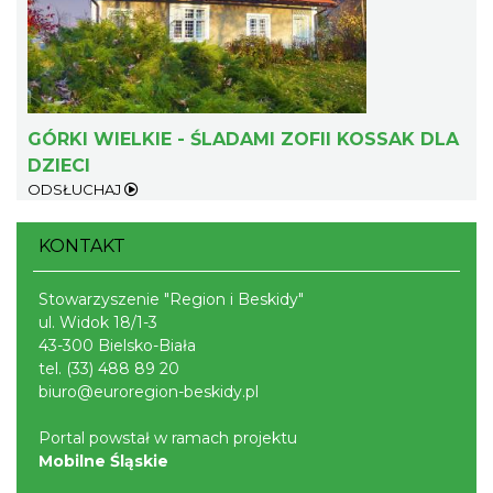
GÓRKI WIELKIE - ŚLADAMI ZOFII KOSSAK DLA
DZIECI
ODSŁUCHAJ
Wakacyjna Potańcówka na Czantorii
Ustroń
7.90 km
2026-08-15
KONTAKT
Stowarzyszenie "Region i Beskidy"
ul. Widok 18/1-3
43-300 Bielsko-Biała
tel.
(33) 488 89 20
biuro@euroregion-beskidy.pl
Portal powstał w ramach projektu
Memoriał im. Jana Śliwki
Mobilne Śląskie
8.67 km
2026-08-22