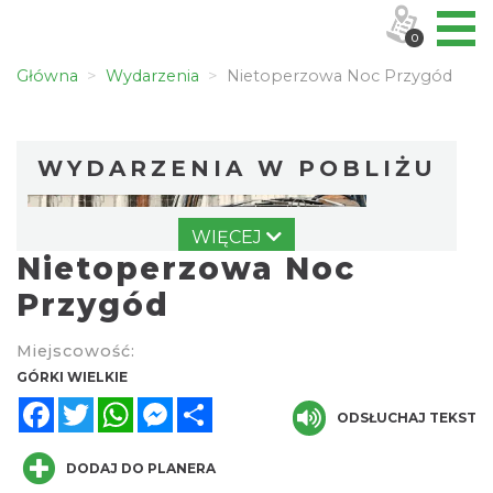
0
Główna
Wydarzenia
Nietoperzowa Noc Przygód
WYDARZENIA W POBLIŻU
WIĘCEJ
Nietoperzowa Noc
Przygód
Miejscowość:
Zlot Pojazdów Zabytkowych
GÓRKI WIELKIE
Górki Wielkie
Facebook
Twitter
WhatsApp
Messenger
Share
0.00 km
ODSŁUCHAJ TEKST
2026-08-16
DODAJ DO PLANERA