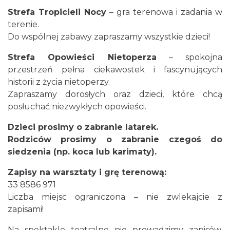
Strefa Tropicieli Nocy
– gra terenowa i zadania w
terenie.
Do wspólnej zabawy zapraszamy wszystkie dzieci!
Strefa Opowieści Nietoperza
– spokojna
przestrzeń pełna ciekawostek i fascynujących
historii z życia nietoperzy.
Zapraszamy dorosłych oraz dzieci, które chcą
Wystawa malarstwa Anny Siłuch – „Tryptyk
posłuchać niezwykłych opowieści.
natury i wyobraźni”
Skoczów
Dzieci prosimy o zabranie latarek.
4.80 km
2026-07-16
Rodziców prosimy o zabranie czegoś do
siedzenia (np. koca lub karimaty).
Zapisy na warsztaty i grę terenową:
33 8586 971
Liczba miejsc ograniczona – nie zwlekajcie z
zapisami!
Zawody w kolarstwie górskim "Rowerem
Na spektakle teatralne nie prowadzimy zapisów,