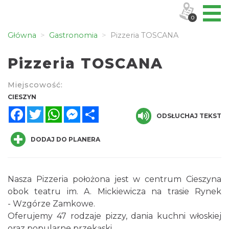
0
Główna
Gastronomia
Pizzeria TOSCANA
Pizzeria TOSCANA
Miejscowość:
CIESZYN
Facebook
Twitter
WhatsApp
Messenger
Share
ODSŁUCHAJ TEKST
DODAJ DO PLANERA
Nasza Pizzeria położona jest w centrum Cieszyna
obok teatru im. A. Mickiewicza na trasie Rynek
- Wzgórze Zamkowe.
Oferujemy 47 rodzaje pizzy, dania kuchni włoskiej
oraz popularne przekąski.