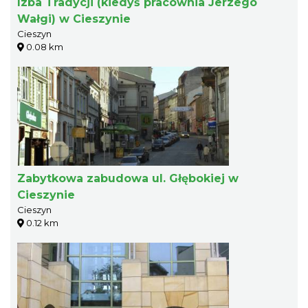
Izba Tradycji (kiedyś pracownia Jerzego
Wałgi) w Cieszynie
Cieszyn
0.08 km
Zabytkowa zabudowa ul. Głębokiej w
Cieszynie
Cieszyn
0.12 km