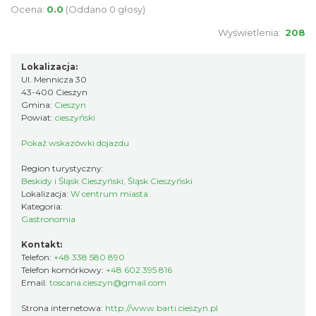
Ocena:
0.0
(Oddano 0 głosy)
Wyświetlenia:
208
Lokalizacja:
Ul. Mennicza 30
43-400 Cieszyn
Gmina:
Cieszyn
Powiat:
cieszyński
Pokaż wskazówki dojazdu
Region turystyczny:
Beskidy i Śląsk Cieszyński, Śląsk Cieszyński
Lokalizacja:
W centrum miasta
Kategoria:
Gastronomia
Kontakt:
Telefon:
+48 338 580 890
Telefon komórkowy:
+48 602 395 816
Email:
toscana.cieszyn@gmail.com
Strona internetowa:
http://www.barti.cieszyn.pl