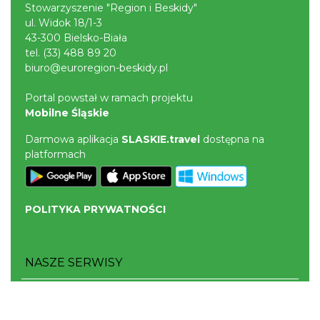
Stowarzyszenie "Region i Beskidy"
ul. Widok 18/1-3
43-300 Bielsko-Biała
tel.
(33) 488 89 20
biuro@euroregion-beskidy.pl
Portal powstał w ramach projektu
Mobilne Śląskie
Darmowa aplikacja
SLASKIE.travel
dostępna na
platformach
POLITYKA PRYWATNOŚCI
NASZE SERWISY
Serwis Główny
SLASKIE.travel