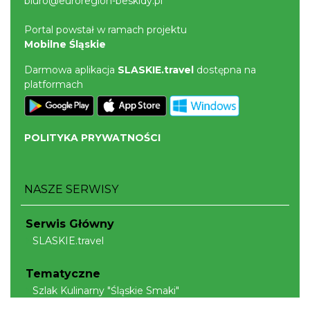
biuro@euroregion-beskidy.pl
Portal powstał w ramach projektu
Mobilne Śląskie
Darmowa aplikacja
SLASKIE.travel
dostępna na
platformach
POLITYKA PRYWATNOŚCI
NASZE SERWISY
Serwis Główny
SLASKIE.travel
Tematyczne
Szlak Kulinarny "Śląskie Smaki"
Szlak Orlich Gniazd