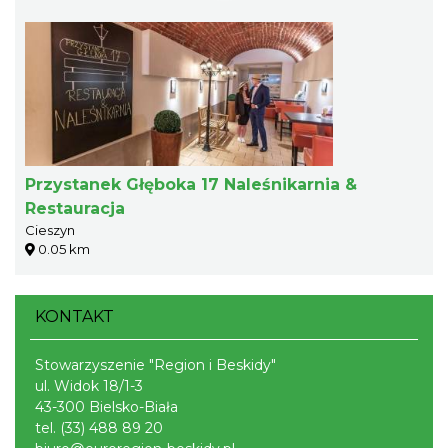
Przystanek Głęboka 17 Naleśnikarnia &
Restauracja
Cieszyn
0.05 km
KONTAKT
Stowarzyszenie "Region i Beskidy"
ul. Widok 18/1-3
43-300 Bielsko-Biała
tel.
(33) 488 89 20