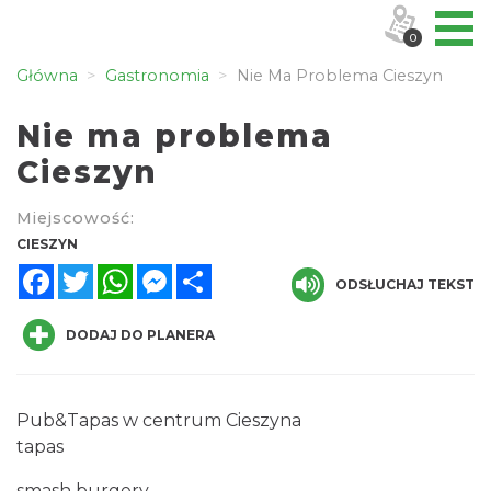
0
Główna
Gastronomia
Nie Ma Problema Cieszyn
Nie ma problema
Cieszyn
Miejscowość:
CIESZYN
Facebook
Twitter
WhatsApp
Messenger
Share
ODSŁUCHAJ TEKST
DODAJ DO PLANERA
Pub&Tapas w centrum Cieszyna
tapas
smash burgery