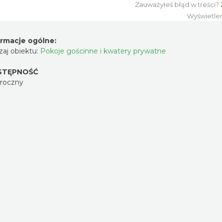
Zauważyłeś błąd w treści?
Wyświetle
ormacje ogólne:
aj obiektu:
Pokoje gościnne i kwatery prywatne
STĘPNOŚĆ
oroczny