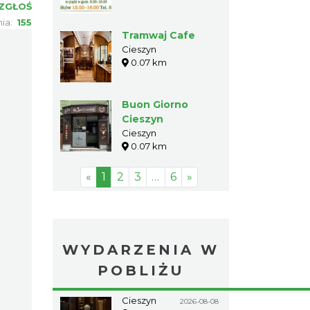
ZGŁOŚ
nia:
155
Tramwaj Cafe
Cieszyn
0.07 km
Buon Giorno
Cieszyn
Cieszyn
0.07 km
«
1
2
3
…
6
»
WYDARZENIA W
POBLIŻU
Cieszyn
2026-08-08