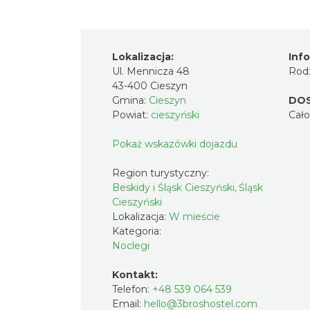
Lokalizacja:
Inf
Ul. Mennicza 48
Rodz
43-400 Cieszyn
Gmina:
Cieszyn
DO
Powiat:
cieszyński
Cał
Pokaż wskazówki dojazdu
Region turystyczny:
Beskidy i Śląsk Cieszyński, Śląsk
Cieszyński
Lokalizacja:
W mieście
Kategoria:
Noclegi
Kontakt:
Telefon:
+48 539 064 539
Email:
hello@3broshostel.com