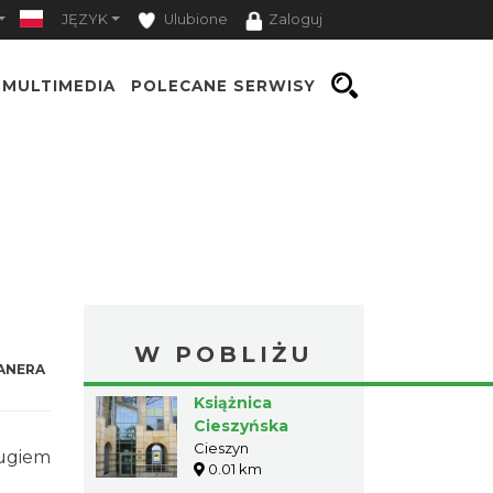
JĘZYK
Ulubione
Zaloguj
MULTIMEDIA
POLECANE SERWISY
W POBLIŻU
ANERA
Książnica
Cieszyńska
Cieszyn
rugiem
0.01 km