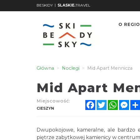
|
BESKIDY
SLASKIE.
TRAVEL
O REGIO
Główna
Noclegi
Mid Apart Mennicza
Mid Apart Me
Miejscowość:
Facebook
Twitter
WhatsA
Mes
CIESZYN
Dwupokojowe, kameralne, ale bardzo e
piętrze zabytkowej kamienicy w centrum 