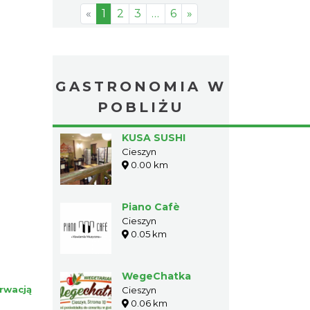
«
1
2
3
…
6
»
GASTRONOMIA W
POBLIŻU
KUSA SUSHI
Cieszyn
0.00 km
Piano Cafè
Cieszyn
0.05 km
WegeChatka
rwacją
Cieszyn
0.06 km