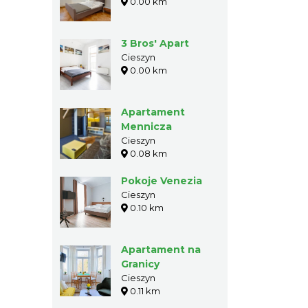
0.00 km
3 Bros' Apart
Cieszyn
0.00 km
Apartament
Mennicza
Cieszyn
0.08 km
Pokoje Venezia
Cieszyn
0.10 km
Apartament na
Granicy
Cieszyn
0.11 km