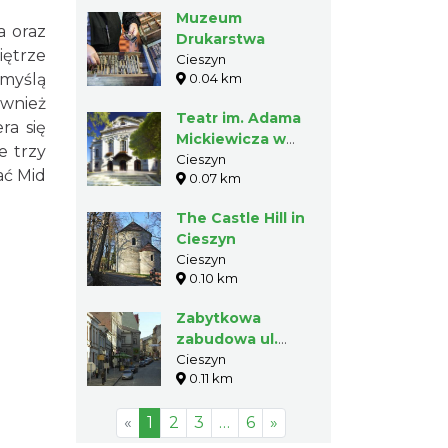
Muzeum
a oraz
Drukarstwa
iętrze
Cieszyn
myślą
0.04 km
ównież
Teatr im. Adama
ra się
Mickiewicza w
e trzy
Cieszynie
Cieszyn
ać Mid
0.07 km
The Castle Hill in
Cieszyn
Cieszyn
0.10 km
Zabytkowa
zabudowa ul.
Głębokiej w
Cieszyn
0.11 km
Cieszynie
«
1
2
3
…
6
»