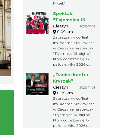
Piksel."
Spektakl
"Tajemnica 16.
piętra"
Cieszyn
2026-10-18
0.09 km
Zapraszamy do Teatr
im. Adama Mickiewicza
w Cieszynie na spektakl
"Tajemnica 16. piętra",
który odbędzie się 18
października 2026 o
godzinie 16:00.
„Daniec kontra
Kryszak”
Cieszyn
2026-11-08
0.09 km
Zapraszamy do Teatr
im. Adama Mickiewicza
w Cieszynie na spektakl
"Tajemnica 16. piętra",
który odbędzie się 18
października 2026 o
godzinie 16:00.