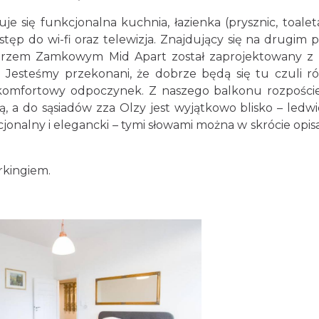
e się funkcjonalna kuchnia, łazienka (prysznic, toalet
ęp do wi-fi oraz telewizja. Znajdujący się na drugim p
órzem Zamkowym Mid Apart został zaprojektowany z 
 Jesteśmy przekonani, że dobrze będą się tu czuli r
 komfortowy odpoczynek. Z naszego balkonu rozpoście
, a do sąsiadów zza Olzy jest wyjątkowo blisko – ledwi
onalny i elegancki – tymi słowami można w skrócie opis
rkingiem.