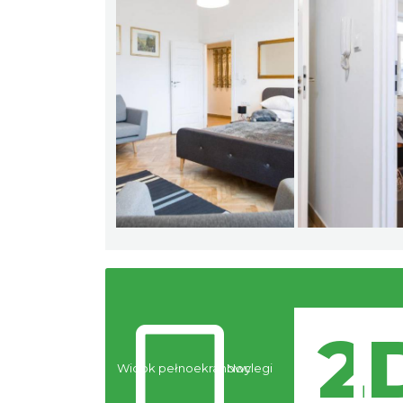
Widok pełnoekranowy:
Noclegi