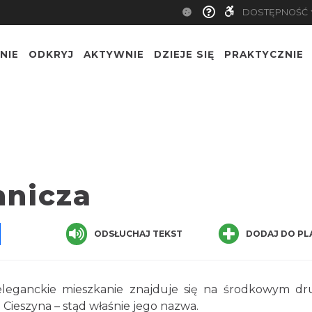
DOSTĘPNOŚĆ
NIE
ODKRYJ
AKTYWNIE
DZIEJE SIĘ
PRAKTYCZNIE
nnicza
pp
senger
Share
ODSŁUCHAJ TEKST
DODAJ DO PL
leganckie mieszkanie znajduje się na środkowym d
Cieszyna – stąd właśnie jego nazwa.