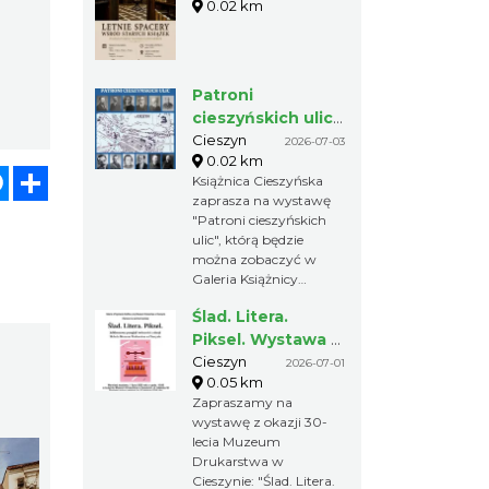
0.02 km
Patroni
cieszyńskich ulic -
wystawa
Cieszyn
2026-07-03
0.02 km
atsApp
Messenger
Share
Książnica Cieszyńska
zaprasza na wystawę
"Patroni cieszyńskich
ulic", którą będzie
można zobaczyć w
Galeria Książnicy
Cieszyńskiej od 3 lipca
Ślad. Litera.
do 14 listopada 2026r.
Piksel. Wystawa z
okazji 30-lecia
Cieszyn
2026-07-01
0.05 km
Muzeum
Zapraszamy na
Drukarstwa w
wystawę z okazji 30-
Cieszynie
lecia Muzeum
Drukarstwa w
Cieszynie: "Ślad. Litera.