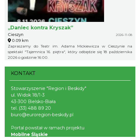
„Daniec kontra Kryszak”
Cieszyn
2026-11-08
0.09 km
Zapraszamy do Teatr im. Adama Mickiewicza w Cieszynie na
spektakl "Tajemnica 16. piętra", który odbędzie się 18 października
2026 o godzinie 16:00.
KONTAKT
Stowarzyszenie "Region i Beskidy"
ul. Widok 18/1-3
43-300 Bielsko-Biała
tel.
(33) 488 89 20
biuro@euroregion-beskidy.pl
Portal powstał w ramach projektu
Mobilne Śląskie