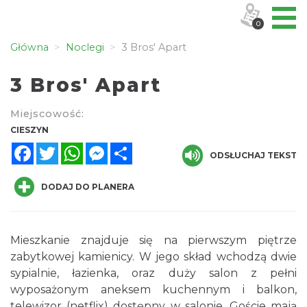
0
Główna
Noclegi
3 Bros' Apart
3 Bros' Apart
Miejscowość:
CIESZYN
Facebook
Twitter
WhatsApp
Messenger
Share
ODSŁUCHAJ TEKST
DODAJ DO PLANERA
Mieszkanie znajduje się na pierwszym piętrze
zabytkowej kamienicy. W jego skład wchodzą dwie
sypialnie, łazienka, oraz duży salon z pełni
wyposażonym aneksem kuchennym i balkon,
telewizor (netflix) dostępny w salonie. Goście mają