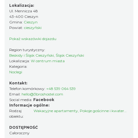
Lokalizacja:
Ul. Mennicza 48
43-400 Cieszyn
Gmina:
Cieszyn
Powiat:
cieszyński
Pokaż wskazówki dojazdu
Region turystyczny:
Beskidy i Śląsk Cieszyński, Śląsk Cieszyński
Lokalizacja:
W centrum miasta
Kategoria:
Noclegi
Kontakt:
Telefon komórkowy:
+48 539 064 539
Email:
hello@3broshostel.com
Social media:
Facebook
Informacje ogólne:
Rodzaj
Wakacyjne apartamenty
,
Pokoje gościnne i kwatery prywatne
obiektu:
DOSTĘPNOŚĆ
Całoroczny