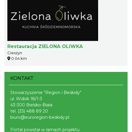
Restauracja ZIELONA OLIWKA
Cieszyn
0.04 km
KONTAKT
Stowarzyszenie "Region i Beskidy"
ul. Widok 18/1-3
43-300 Bielsko-Biała
tel.
(33) 488 89 20
biuro@euroregion-beskidy.pl
Portal powstał w ramach projektu