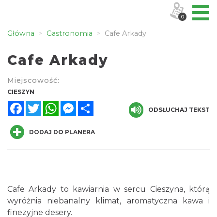
0
Główna
Gastronomia
Cafe Arkady
Cafe Arkady
Miejscowość:
CIESZYN
Facebook
Twitter
WhatsApp
Messenger
Share
ODSŁUCHAJ TEKST
DODAJ DO PLANERA
Cafe Arkady to kawiarnia w sercu Cieszyna, którą
wyróżnia niebanalny klimat, aromatyczna kawa i
finezyjne desery.