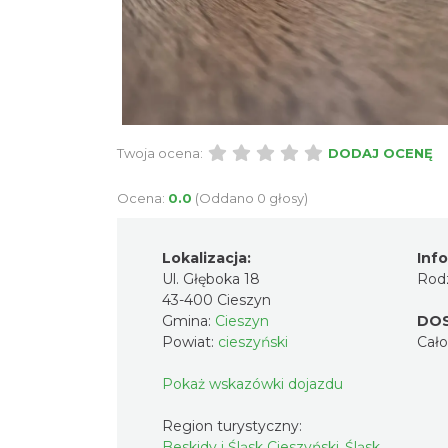
Twoja ocena:
DODAJ OCENĘ
Ocena:
0.0
(Oddano 0 głosy)
Lokalizacja:
Inf
Ul. Głęboka 18
Rodz
43-400 Cieszyn
Gmina:
Cieszyn
DO
Powiat:
cieszyński
Cał
Pokaż wskazówki dojazdu
Region turystyczny:
Beskidy i Śląsk Cieszyński, Śląsk