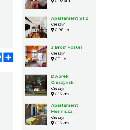
0.02 km
Apartament ST2
Cieszyn
0.08 km
3 Bros' Hostel
Cieszyn
atsApp
Messenger
Share
0.11 km
Dworek
Cieszyński
Cieszyn
0.13 km
Apartament
Mennicza
Cieszyn
0.13 km