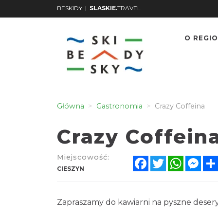
|
BESKIDY
SLASKIE.
TRAVEL
O REGIO
Główna
Gastronomia
Crazy Coffeina
Crazy Coffein
Miejscowość:
Facebook
Twitter
WhatsA
Mes
CIESZYN
Zapraszamy do kawiarni na pyszne desery