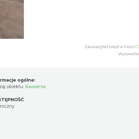
Zauważyłeś błąd w treści?
Wyświetle
ormacje ogólne:
aj obiektu:
Kawiarnia
STĘPNOŚĆ
oroczny