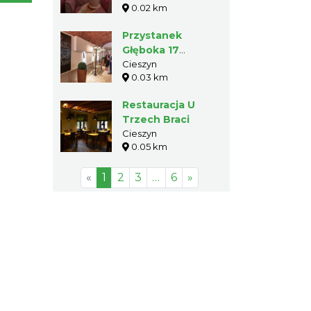
0.02 km
Przystanek
Głęboka 17
Naleśnikarnia &
Cieszyn
0.03 km
Restauracja
Restauracja U
Trzech Braci
Cieszyn
0.05 km
«
1
2
3
…
6
»