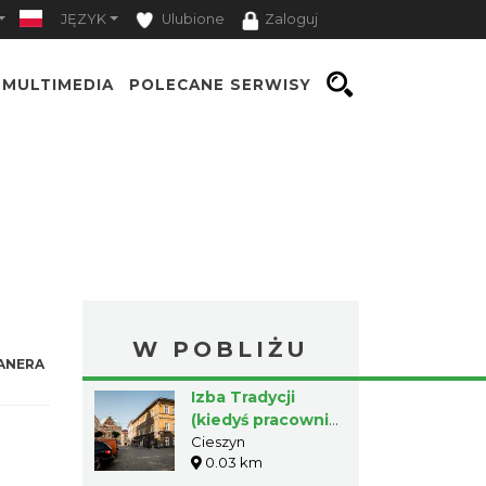
JĘZYK
Ulubione
Zaloguj
MULTIMEDIA
POLECANE SERWISY
W POBLIŻU
ANERA
Izba Tradycji
(kiedyś pracownia
Jerzego Wałgi) w
Cieszyn
0.03 km
Cieszynie