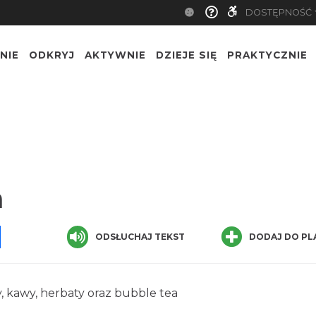
DOSTĘPNOŚĆ
NIE
ODKRYJ
AKTYWNIE
DZIEJE SIĘ
PRAKTYCZNIE
a
pp
senger
Share
ODSŁUCHAJ TEKST
DODAJ DO PL
, kawy, herbaty oraz bubble tea