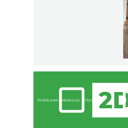
Widok pełnoekranowy:
Noclegi