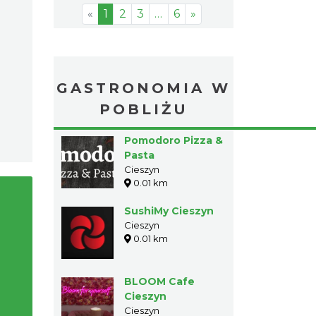
«
1
2
3
…
6
»
GASTRONOMIA W
POBLIŻU
Pomodoro Pizza &
Pasta
Cieszyn
0.01 km
SushiMy Cieszyn
Cieszyn
0.01 km
BLOOM Cafe
Cieszyn
Cieszyn