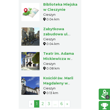
Biblioteka Miejska
w Cieszynie
Cieszyn
0.04 km
Zabytkowa
zabudowa ul.
Głębokiej w
Cieszyn
0.04 km
Cieszynie
Teatr im. Adama
Mickiewicza w
Cieszynie
Cieszyn
0.08 km
Kościół św. Marii
Magdaleny w
Cieszynie
Cieszyn
0.13 km
0
«
1
2
3
…
6
»