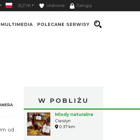
JĘZYK
Ulubione
Zaloguj
MULTIMEDIA
POLECANE SERWISY
W POBLIŻU
ANERA
Miody naturalne
Cieszyn
0.37 km
00m od