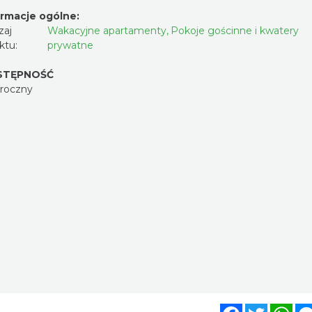
ormacje ogólne:
zaj
Wakacyjne apartamenty
,
Pokoje gościnne i kwatery
ktu:
prywatne
STĘPNOŚĆ
oroczny
Facebook
Twitter
Wh