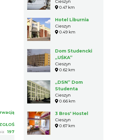
Cieszyn
0.47 km
Hotel Liburnia
Cieszyn
0.49 km
Dom Studencki
„UŚKA”
Cieszyn
0.62 km
„DSN” Dom
Studenta
Cieszyn
0.66 km
rwacją
3 Bros' Hostel
Cieszyn
ZGŁOŚ
0.67 km
nia:
197