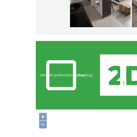
Widok pełnoekranowy:
Noclegi
+
−