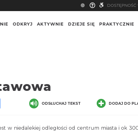
DOSTĘPNOŚĆ
NIE
ODKRYJ
AKTYWNIE
DZIEJE SIĘ
PRAKTYCZNIE
Stawowa
pp
senger
Share
ODSŁUCHAJ TEKST
DODAJ DO PL
t w niedalekiej odległości od centrum miasta i ok 3