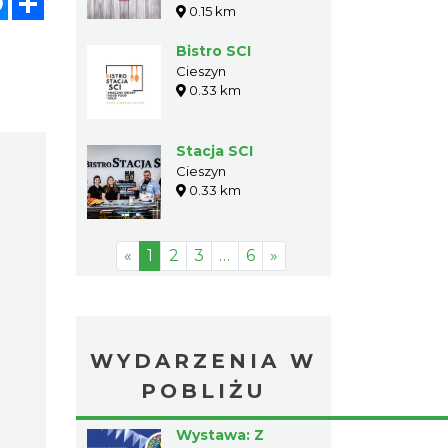
0.15 km
Bistro SCI
Cieszyn
0.33 km
Stacja SCI
Cieszyn
0.33 km
«
1
2
3
…
6
»
WYDARZENIA W
POBLIŻU
Wystawa: Z