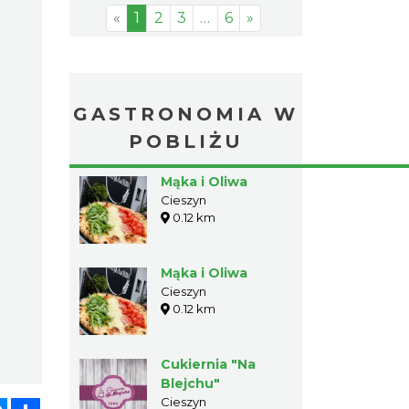
«
1
2
3
…
6
»
GASTRONOMIA W
POBLIŻU
Mąka i Oliwa
Cieszyn
0.12 km
Mąka i Oliwa
Cieszyn
0.12 km
Cukiernia "Na
Blejchu"
Cieszyn
atsApp
Messenger
Share