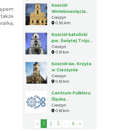
Kościół
stępem
Wniebowzięcia
 także
Najświętszej Marii
Cieszyn
ralka,
0.50 km
Panny w
Cieszynie
Kościół katolicki
pw. Świętej Trójcy
w Cieszynie
Cieszyn
0.51 km
Kościół św. Krzyża
w Cieszynie
Cieszyn
0.61 km
Centrum Folkloru
Śląska
Cieszyńskiego
Cieszyn
0.61 km
«
1
2
3
…
6
»