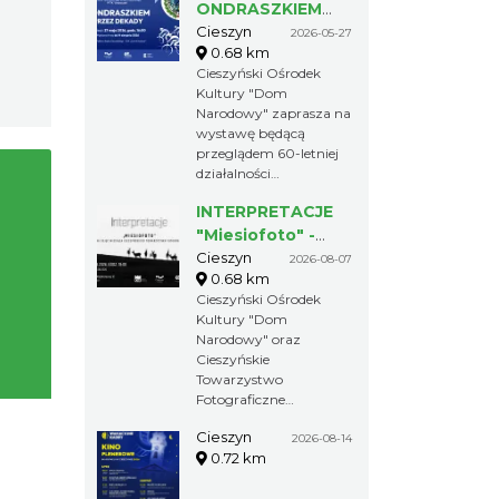
ONDRASZKIEM
PRZEZ DEKADY
Cieszyn
2026-05-27
0.68 km
60-lecie
Cieszyński Ośrodek
Turystycznego
Kultury "Dom
Klubu Kolarskiego
Narodowy" zaprasza na
PTTK
wystawę będącą
"Ondraszek"
przeglądem 60-letniej
działalności
Turystycznego Klubu
INTERPRETACJE
Kolarskiego
"Ondraszek"
"Miesiofoto" -
wernisaż wystawy
Cieszyn
2026-08-07
0.68 km
zdjęć miesiąca
Cieszyński Ośrodek
Cieszyńskiego
Kultury "Dom
Towarzystwa
Narodowy" oraz
Fotograficznego
Cieszyńskie
Towarzystwo
Fotograficzne
zapraszają na wernisaż
Cieszyn
wystawy
2026-08-14
0.72 km
"Interpretacje".