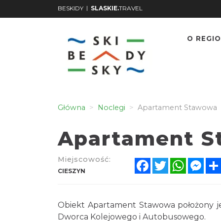
|
BESKIDY
SLASKIE.
TRAVEL
O REGIO
Główna
Noclegi
Apartament Stawowa
Apartament 
Miejscowość:
Facebook
Twitter
WhatsA
Mes
CIESZYN
Obiekt Apartament Stawowa położony jes
Dworca Kolejowego i Autobusowego.