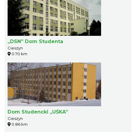
„DSN” Dom Studenta
Cieszyn
0.70 km
Dom Studencki „UŚKA”
Cieszyn
0.86 km