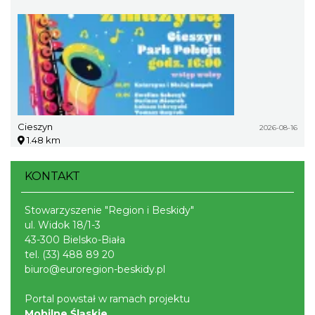
Cieszyn
2026-08-16
1.48 km
KONTAKT
Stowarzyszenie "Region i Beskidy"
ul. Widok 18/1-3
43-300 Bielsko-Biała
tel.
(33) 488 89 20
biuro@euroregion-beskidy.pl
Portal powstał w ramach projektu
Mobilne Śląskie