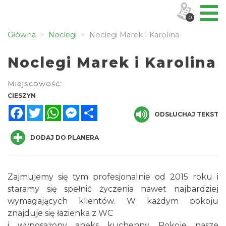
0
Główna
Noclegi
Noclegi Marek I Karolina
Noclegi Marek i Karolina
Miejscowość:
CIESZYN
Facebook
Twitter
WhatsApp
Messenger
Share
ODSŁUCHAJ TEKST
DODAJ DO PLANERA
Zajmujemy się tym profesjonalnie od 2015 roku i
staramy się spełnić życzenia nawet najbardziej
wymagających klientów. W każdym pokoju
znajduje się łazienka z WC
i wyposażony aneks kuchenny. Pokoje nasze