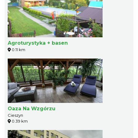
Agroturystyka + basen
0.11 km
Oaza Na Wzgórzu
Cieszyn
0.39 km