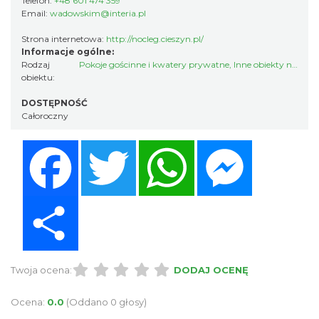
Telefon:
+48 601 474 359
Email:
wadowskim@interia.pl
Strona internetowa:
http://nocleg.cieszyn.pl/
Informacje ogólne:
Rodzaj
Pokoje gościnne i kwatery prywatne
,
Inne obiekty noclegowe
obiektu:
DOSTĘPNOŚĆ
Całoroczny
Facebook
Twitter
WhatsApp
Messenger
Share
Twoja ocena:
DODAJ OCENĘ
Ocena:
0.0
(Oddano 0 głosy)