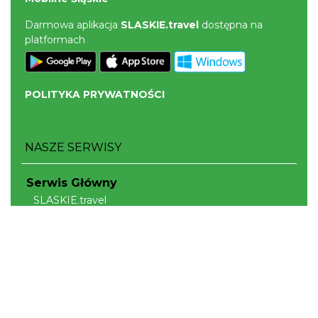
Darmowa aplikacja
SLASKIE.travel
dostępna na
platformach
POLITYKA PRYWATNOŚCI
NASZE SERWISY
Serwis Główny
SLASKIE.travel
Tematyczne
Szlak Kulinarny "Śląskie Smaki"
Szlak Orlich Gniazd
Szlak Zabytków Techniki
Szlak Architektury Drewnianej Województwa
Śląskiego