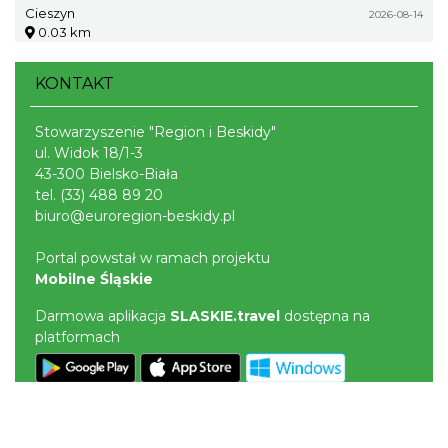
Cieszyn
2026-08-14
0.03 km
KONTAKT
Stowarzyszenie "Region i Beskidy"
ul. Widok 18/1-3
43-300 Bielsko-Biała
tel.
(33) 488 89 20
biuro@euroregion-beskidy.pl
Portal powstał w ramach projektu
Mobilne Śląskie
Darmowa aplikacja
SLASKIE.travel
dostępna na
platformach
POLITYKA PRYWATNOŚCI