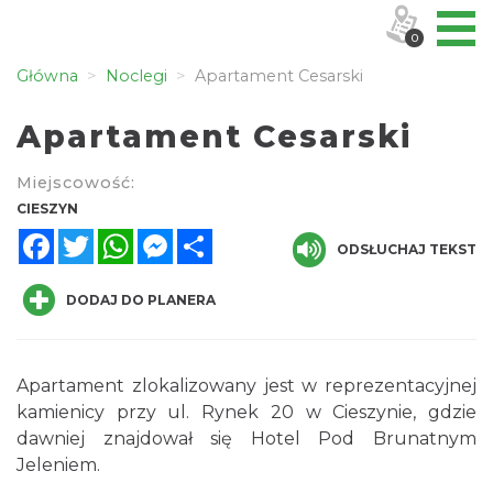
0
Główna
Noclegi
Apartament Cesarski
Apartament Cesarski
Miejscowość:
CIESZYN
Facebook
Twitter
WhatsApp
Messenger
Share
ODSŁUCHAJ TEKST
DODAJ DO PLANERA
Apartament zlokalizowany jest w reprezentacyjnej
kamienicy przy ul. Rynek 20 w Cieszynie, gdzie
dawniej znajdował się Hotel Pod Brunatnym
Jeleniem.