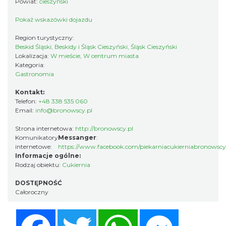
Powiat:
cieszyński
Pokaż wskazówki dojazdu
Region turystyczny:
Beskid Śląski, Beskidy i Śląsk Cieszyński, Śląsk Cieszyński
Lokalizacja:
W mieście, W centrum miasta
Kategoria:
Gastronomia
Kontakt:
Telefon:
+48 338 535 060
Email:
info@bronowscy.pl
Strona internetowa:
http://bronowscy.pl
Komunikatory
Messanger
:
internetowe:
https://www.facebook.com/piekarniacukierniabronowscy
Informacje ogólne:
Rodzaj obiektu:
Cukiernia
DOSTĘPNOŚĆ
Całoroczny
Facebook
Twitter
WhatsApp
Messenger