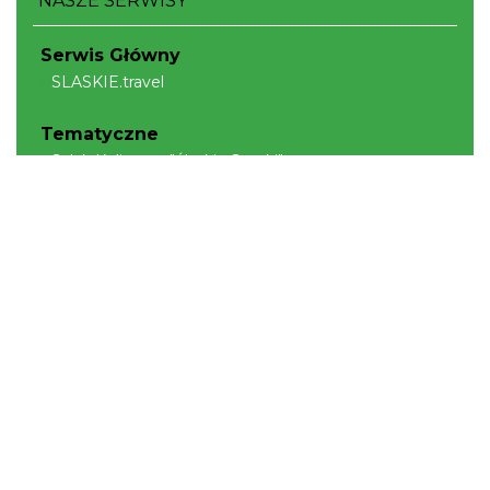
NASZE SERWISY
Serwis Główny
SLASKIE.travel
Tematyczne
Szlak Kulinarny "Śląskie Smaki"
Szlak Orlich Gniazd
Szlak Zabytków Techniki
Szlak Architektury Drewnianej Województwa
Śląskiego
Industriada
Juromania
Szlak Przyrody
Śląskie z dzieckiem
Śląskie po zdrowie
Narty w Śląskim
Rowerem przez Śląskie
Kajakiem przez Śląskie