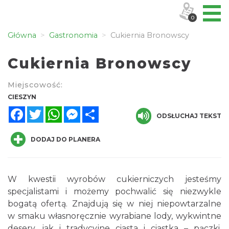
0
Główna
Gastronomia
Cukiernia Bronowscy
Cukiernia Bronowscy
Miejscowość:
CIESZYN
Facebook
Twitter
WhatsApp
Messenger
Share
ODSŁUCHAJ TEKST
DODAJ DO PLANERA
W kwestii wyrobów cukierniczych jesteśmy
specjalistami i możemy pochwalić się niezwykle
bogatą ofertą. Znajdują się w niej niepowtarzalne
w smaku własnoręcznie wyrabiane lody, wykwintne
desery, jak i tradycyjne ciasta i ciastka – pączki,