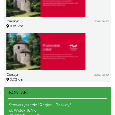
Cieszyn
2026-08-23
0.05 km
Cieszyn
2026-08-30
0.05 km
KONTAKT
Stowarzyszenie "Region i Beskidy"
ul. Widok 18/1-3