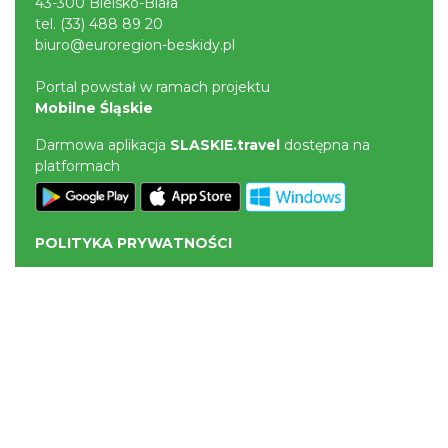
43-300 Bielsko-Biała
tel.
(33) 488 89 20
biuro@euroregion-beskidy.pl
Portal powstał w ramach projektu
Mobilne Śląskie
Darmowa aplikacja
SLASKIE.travel
dostępna na
platformach
POLITYKA PRYWATNOŚCI
NASZE SERWISY
Serwis Główny
SLASKIE.travel
Tematyczne