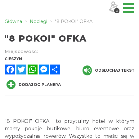
0
Główna
Noclegi
"8 POKOI" OFKA
"8 POKOI" OFKA
Miejscowość:
CIESZYN
Facebook
Twitter
WhatsApp
Messenger
Share
ODSŁUCHAJ TEKST
DODAJ DO PLANERA
"8 POKOI" OFKA to przytulny hotel w którym
mamy pokoje butikowe, biuro eventowe oraz
wypożyczalnia rowerów. Wszystko to mieści się w