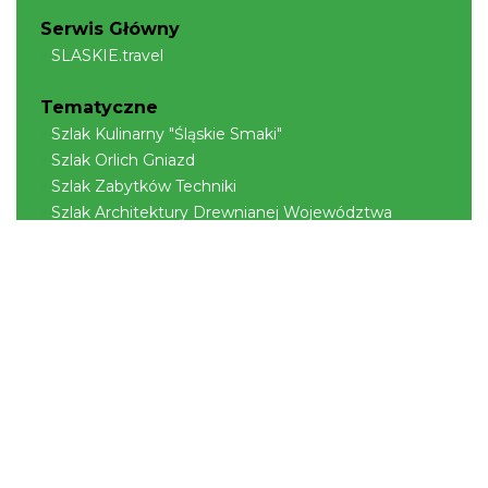
Serwis Główny
SLASKIE.travel
Tematyczne
Szlak Kulinarny "Śląskie Smaki"
Szlak Orlich Gniazd
Szlak Zabytków Techniki
Szlak Architektury Drewnianej Województwa
Śląskiego
Industriada
Juromania
Szlak Przyrody
Śląskie z dzieckiem
Śląskie po zdrowie
Narty w Śląskim
Rowerem przez Śląskie
Kajakiem przez Śląskie
Regionalne