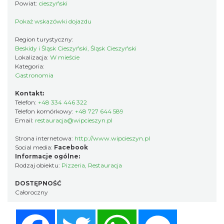
Powiat:
cieszyński
Pokaż wskazówki dojazdu
Region turystyczny:
Beskidy i Śląsk Cieszyński, Śląsk Cieszyński
Lokalizacja:
W mieście
Kategoria:
Gastronomia
Kontakt:
Telefon:
+48 334 446 322
Telefon komórkowy:
+48 727 644 589
Email:
restauracja@wipcieszyn.pl
Strona internetowa:
http://www.wipcieszyn.pl
Social media:
Facebook
Informacje ogólne:
Rodzaj obiektu:
Pizzeria
,
Restauracja
DOSTĘPNOŚĆ
Całoroczny
Facebook
Twitter
WhatsApp
Messenger