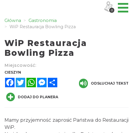
0
Główna
Gastronomia
WiP Restauracja Bowling Pizza
WiP Restauracja
Bowling Pizza
Miejscowość:
CIESZYN
Facebook
Twitter
WhatsApp
Messenger
Share
ODSŁUCHAJ TEKST
DODAJ DO PLANERA
Mamy przyjemność zaprosić Państwa do Restauracji
WiP.