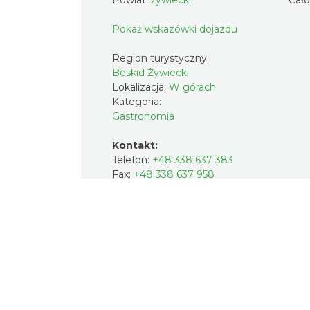
Pokaż wskazówki dojazdu
Region turystyczny:
Beskid Żywiecki
Lokalizacja:
W górach
Kategoria:
Gastronomia
Kontakt:
Telefon:
+48 338 637 383
Fax:
+48 338 637 958
Strona internetowa:
http://hotelmilena.pl/
Social media:
Facebook