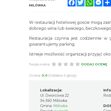
Facebook
Twitter
WhatsA
Mes
MILÓWKA
W restauracji hotelowej goście mogą zasm
dobrego wina lub świeżego, beczkowego
Restauracja czynna jest codziennie w 
gwarantujemy parking.
Istnieje możliwość organizacji przyjęć ok
Twoja ocena:
DODAJ OCENĘ
Ocena:
0.0
(Oddano 0 głosy)
Lokalizacja:
Inf
Ul. Dworcowa 22
Rodz
34-360 Milówka
Gmina:
Milówka
DO
Powiat:
żywiecki
Cał