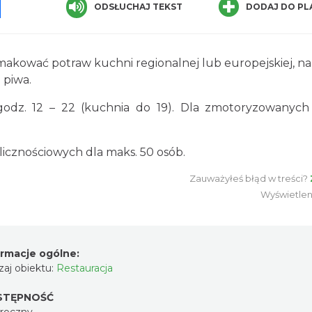
pp
senger
Share
ODSŁUCHAJ TEKST
DODAJ DO PL
akować potraw kuchni regionalnej lub europejskiej, nap
 piwa.
godz. 12 – 22 (kuchnia do 19). Dla zmotoryzowanych
olicznościowych dla maks. 50 osób.
Zauważyłeś błąd w treści?
Wyświetlen
ormacje ogólne:
aj obiektu:
Restauracja
STĘPNOŚĆ
oroczny