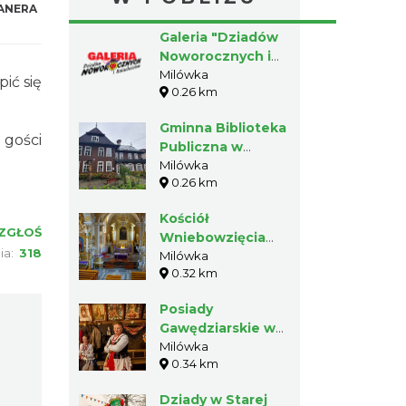
ANERA
Galeria "Dziadów
Noworocznych i
Szlachciców"
Milówka
ić się
0.26 km
Gminna Biblioteka
 gości
Publiczna w
Milówce
Milówka
0.26 km
Kościół
ZGŁOŚ
Wniebowzięcia
ia:
318
Najświętszej Marii
Milówka
0.32 km
Panny w Milówce
Posiady
Gawędziarskie w
Milówce
Milówka
0.34 km
Dziady w Starej