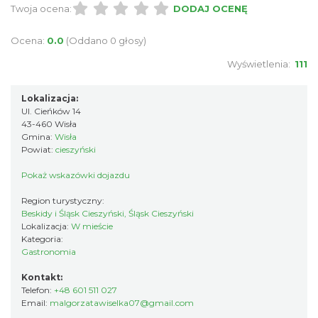
Twoja ocena:
DODAJ OCENĘ
Ocena:
0.0
(Oddano 0 głosy)
Wyświetlenia:
111
Lokalizacja:
Ul. Cieńków 14
43-460 Wisła
Gmina:
Wisła
Powiat:
cieszyński
Pokaż wskazówki dojazdu
Region turystyczny:
Beskidy i Śląsk Cieszyński, Śląsk Cieszyński
Lokalizacja:
W mieście
Kategoria:
Gastronomia
Kontakt:
Telefon:
+48 601 511 027
Email:
malgorzatawiselka07@gmail.com