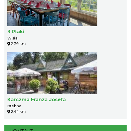
3 Ptaki
Wisła
2.39 km
Karczma Franza Josefa
Istebna
2.44 km