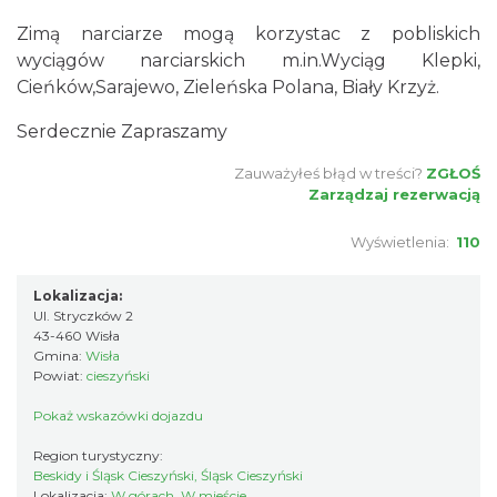
Zimą narciarze mogą korzystac z pobliskich
wyciągów narciarskich m.in.Wyciąg Klepki,
Cieńków,Sarajewo, Zieleńska Polana, Biały Krzyż.
Serdecznie Zapraszamy
Zauważyłeś błąd w treści?
ZGŁOŚ
Zarządzaj rezerwacją
Wyświetlenia:
110
Lokalizacja:
Ul. Stryczków 2
43-460 Wisła
Gmina:
Wisła
Powiat:
cieszyński
Pokaż wskazówki dojazdu
Region turystyczny:
Beskidy i Śląsk Cieszyński, Śląsk Cieszyński
Lokalizacja:
W górach, W mieście