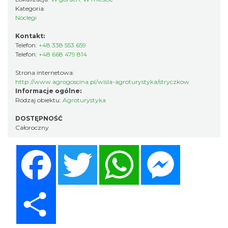
Kategoria:
Noclegi
Kontakt:
Telefon:
+48 338 553 659
Telefon:
+48 668 479 814
Strona internetowa:
http://www.agrogoscina.pl/wisla-agroturystyka/stryczkow
Informacje ogólne:
Rodzaj obiektu:
Agroturystyka
DOSTĘPNOŚĆ
Całoroczny
Facebook
Twitter
WhatsApp
Messenger
Share