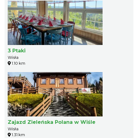
3 Ptaki
Wisła
1.10 km
Zajazd Zieleńska Polana w Wiśle
Wisła
1.31 km