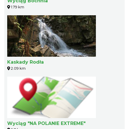
Wyciąg Bochnia
1.79 km
Kaskady Rodła
2.09 km
Wyciąg "NA POLANIE EXTREME"