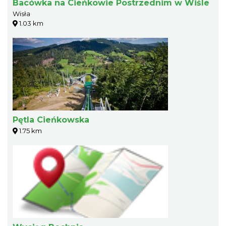
Bacówka na Cieńkowie Postrzednim w Wiśle
Wisła
1.03 km
Pętla Cieńkowska
1.75 km