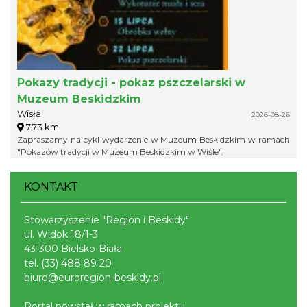
Pokazy tradycji - pokaz pszczelarski w
Muzeum Beskidzkim
Wisła
2026-08-26
7.73 km
Zapraszamy na cykl wydarzenie w Muzeum Beskidzkim w ramach
"Pokazów tradycji w Muzeum Beskidzkim w Wiśle".
KONTAKT
Stowarzyszenie "Region i Beskidy"
ul. Widok 18/1-3
43-300 Bielsko-Biała
tel.
(33) 488 89 20
biuro@euroregion-beskidy.pl
Portal powstał w ramach projektu