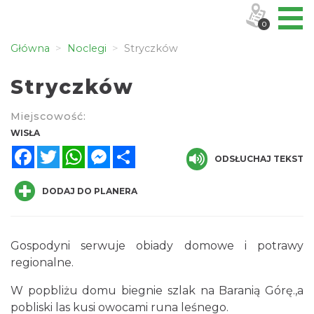
0
Główna
Noclegi
Stryczków
Stryczków
Miejscowość:
WISŁA
Facebook
Twitter
WhatsApp
Messenger
Share
ODSŁUCHAJ TEKST
DODAJ DO PLANERA
Gospodyni serwuje obiady domowe i potrawy
regionalne.
W popbliżu domu biegnie szlak na Baranią Górę.,a
pobliski las kusi owocami runa leśnego.