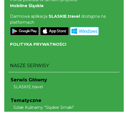
Mobilne Śląskie
Darmowa aplikacja
SLASKIE.travel
dostępna na
platformach
POLITYKA PRYWATNOŚCI
NASZE SERWISY
Serwis Główny
SLASKIE.travel
Tematyczne
Szlak Kulinarny "Śląskie Smaki"
Szlak Orlich Gniazd
Szlak Zabytków Techniki
Szlak Architektury Drewnianej Województwa