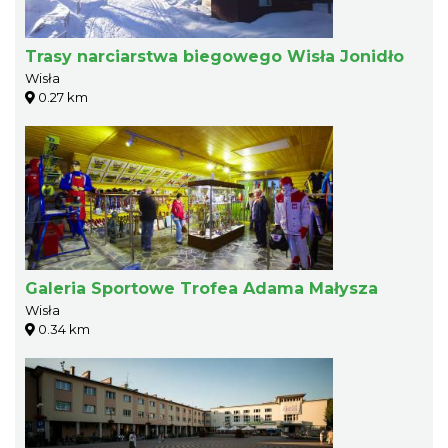
Trasy narciarstwa biegowego Wisła Jonidło
Wisła
0.27 km
Galeria Sportowe Trofea Adama Małysza
Wisła
0.34 km