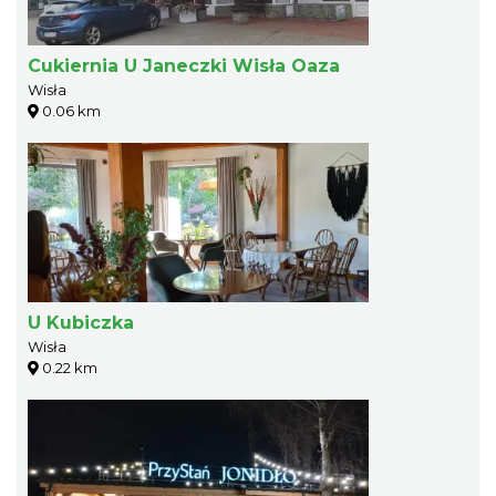
Cukiernia U Janeczki Wisła Oaza
Wisła
0.06 km
U Kubiczka
Wisła
0.22 km