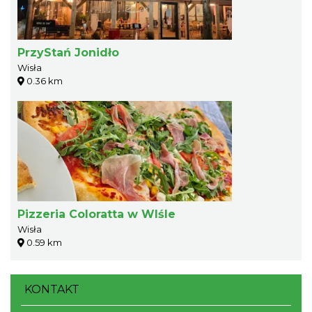
PrzyStań Jonidło
Wisła
0.36 km
Pizzeria Coloratta w WIśle
Wisła
0.59 km
KONTAKT