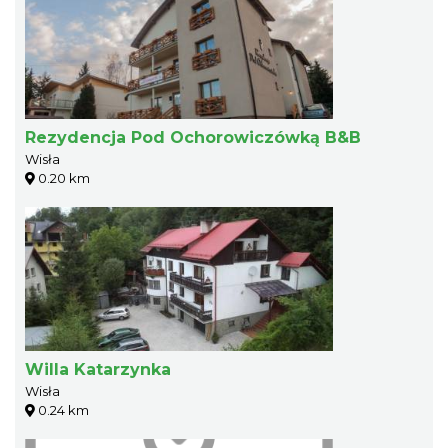
Rezydencja Pod Ochorowiczówką B&B
Wisła
0.20 km
Willa Katarzynka
Wisła
0.24 km