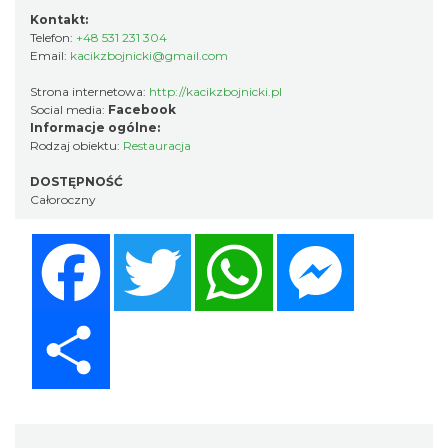
Kontakt:
Telefon:
+48 531 231 304
Email:
kacikzbojnicki@gmail.com
Strona internetowa:
http://kacikzbojnicki.pl
Social media:
Facebook
Informacje ogólne:
Rodzaj obiektu:
Restauracja
DOSTĘPNOŚĆ
Całoroczny
Facebook
Twitter
WhatsApp
Messenger
Share