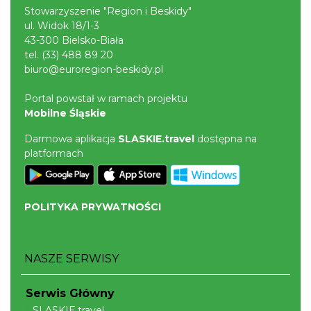
Stowarzyszenie "Region i Beskidy"
ul. Widok 18/1-3
43-300 Bielsko-Biała
tel.
(33) 488 89 20
biuro@euroregion-beskidy.pl
Portal powstał w ramach projektu
Mobilne Śląskie
Darmowa aplikacja
SLASKIE.travel
dostępna na
platformach
POLITYKA PRYWATNOŚCI
NASZE SERWISY
Serwis Główny
SLASKIE.travel