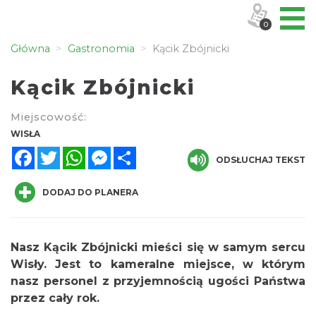
0
Główna
Gastronomia
Kącik Zbójnicki
Kącik Zbójnicki
Miejscowość:
WISŁA
Facebook
Twitter
WhatsApp
Messenger
Share
ODSŁUCHAJ TEKST
DODAJ DO PLANERA
Nasz Kącik Zbójnicki mieści się w samym sercu
Wisły. Jest to kameralne miejsce, w którym
nasz personel z przyjemnością ugości Państwa
przez cały rok.