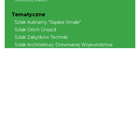
Tematyczne
Szlak Kulinarny "Śląskie Smaki"
Szlak Orlich Gniazd
Szlak Zabytków Techniki
Szlak Architektury Drewnianej Województwa
Śląskiego
Industriada
Juromania
Szlak Przyrody
Śląskie z dzieckiem
Śląskie po zdrowie
Narty w Śląskim
Rowerem przez Śląskie
Kajakiem przez Śląskie
Regionalne
Beskidy
Śląsk Cieszyński