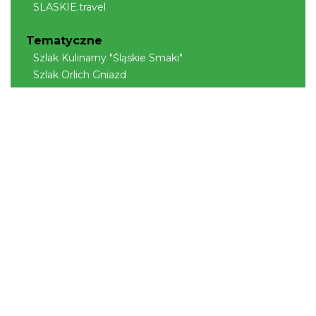
SLASKIE.travel
Tematyczne
Szlak Kulinarny "Śląskie Smaki"
Szlak Orlich Gniazd
Szlak Zabytków Techniki
Szlak Architektury Drewnianej Województwa
Śląskiego
Industriada
Juromania
Szlak Przyrody
Śląskie z dzieckiem
Śląskie po zdrowie
Narty w Śląskim
Rowerem przez Śląskie
Kajakiem przez Śląskie
Regionalne
Beskidy
Śląsk Cieszyński