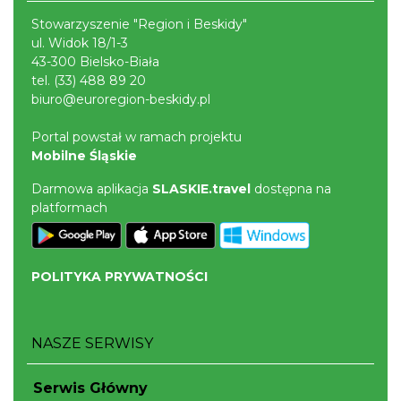
Stowarzyszenie "Region i Beskidy"
ul. Widok 18/1-3
43-300 Bielsko-Biała
tel.
(33) 488 89 20
biuro@euroregion-beskidy.pl
Portal powstał w ramach projektu
Mobilne Śląskie
Darmowa aplikacja
SLASKIE.travel
dostępna na
platformach
POLITYKA PRYWATNOŚCI
NASZE SERWISY
Serwis Główny