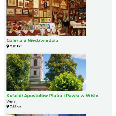
Galeria u Niedźwiedzia
0.10 km
Kościół Apostołów Piotra i Pawła w Wiśle
Wisła
0.13 km