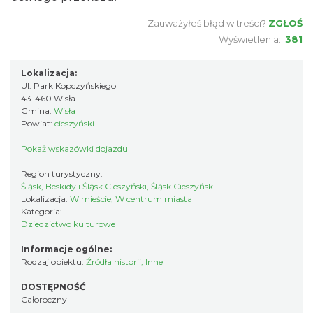
Zauważyłeś błąd w treści?
ZGŁOŚ
Wyświetlenia:
381
Lokalizacja:
Ul. Park Kopczyńskiego
43-460 Wisła
Gmina:
Wisła
Powiat:
cieszyński
Pokaż wskazówki dojazdu
Region turystyczny:
Śląsk, Beskidy i Śląsk Cieszyński, Śląsk Cieszyński
Lokalizacja:
W mieście, W centrum miasta
Kategoria:
Dziedzictwo kulturowe
Informacje ogólne:
Rodzaj obiektu:
Źródła historii
,
Inne
DOSTĘPNOŚĆ
Całoroczny