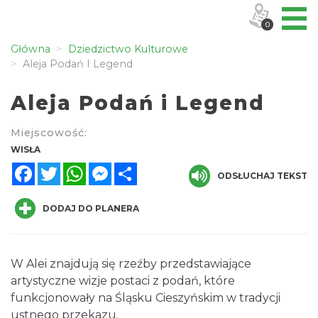
0
Główna
Dziedzictwo Kulturowe
Aleja Podań I Legend
Aleja Podań i Legend
Miejscowość:
WISŁA
Facebook
Twitter
WhatsApp
Messenger
Share
ODSŁUCHAJ TEKST
DODAJ DO PLANERA
W Alei znajdują się rzeźby przedstawiające
artystyczne wizje postaci z podań, które
funkcjonowały na Śląsku Cieszyńskim w tradycji
ustnego przekazu.