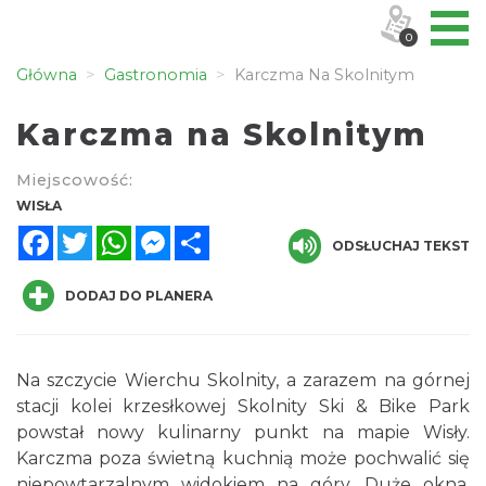
0
Główna
Gastronomia
Karczma Na Skolnitym
Karczma na Skolnitym
Miejscowość:
WISŁA
Facebook
Twitter
WhatsApp
Messenger
Share
ODSŁUCHAJ TEKST
DODAJ DO PLANERA
Na szczycie Wierchu Skolnity, a zarazem na górnej
stacji kolei krzesłkowej Skolnity Ski & Bike Park
powstał nowy kulinarny punkt na mapie Wisły.
Karczma poza świetną kuchnią może pochwalić się
niepowtarzalnym widokiem na góry. Duże okna,