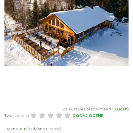
Zauważyłeś błąd w treści?
ZGŁOŚ
Twoja ocena:
DODAJ OCENĘ
Ocena:
0.0
(Oddano 0 głosy)