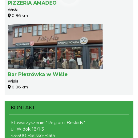
PIZZERIA AMADEO
Wisła
0.86 km
Bar Pietrówka w Wiśle
Wisła
0.86 km
KONTAKT
Stowarzyszenie "Region i Beskidy"
ul. Widok 18/1-3
43-300 Bielsko-Biała