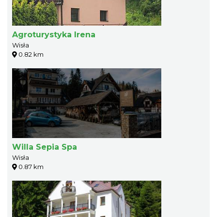
Agroturystyka Irena
Wisła
0.82 km
Willa Sepia Spa
Wisła
0.87 km