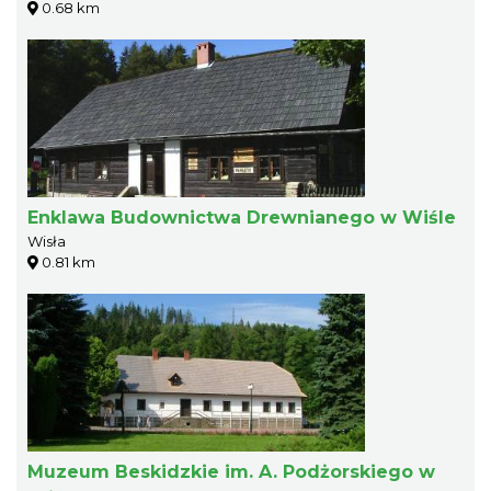
0.68 km
Enklawa Budownictwa Drewnianego w Wiśle
Wisła
0.81 km
Muzeum Beskidzkie im. A. Podżorskiego w