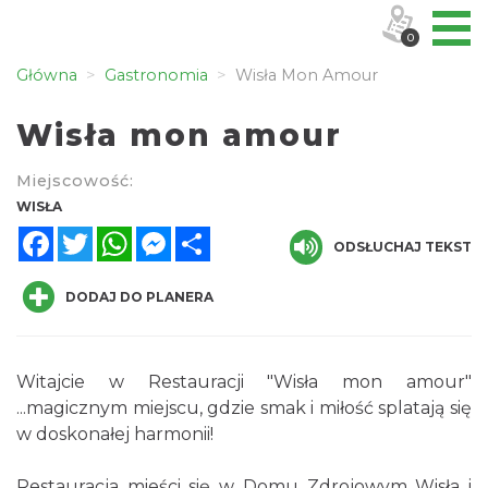
0
Główna
Gastronomia
Wisła Mon Amour
Wisła mon amour
Miejscowość:
WISŁA
Facebook
Twitter
WhatsApp
Messenger
Share
ODSŁUCHAJ TEKST
DODAJ DO PLANERA
Witajcie w Restauracji "Wisła mon amour"
...magicznym miejscu, gdzie smak i miłość splatają się
w doskonałej harmonii!
Restauracja mieści się w Domu Zdrojowym Wisła i