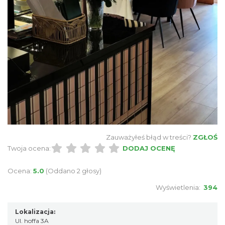
Zauważyłeś błąd w treści?
ZGŁOŚ
Twoja ocena:
DODAJ OCENĘ
Ocena:
5.0
(Oddano 2 głosy)
Wyświetlenia:
394
Lokalizacja:
Ul. hoffa 3A