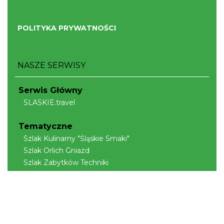
POLITYKA PRYWATNOŚCI
NASZE SERWISY
Serwis Główny
SLASKIE.travel
Tematyczne
Szlak Kulinarny "Śląskie Smaki"
Szlak Orlich Gniazd
Szlak Zabytków Techniki
Szlak Architektury Drewnianej Województwa
Śląskiego
Industriada
Juromania
Szlak Przyrody