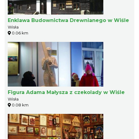
Enklawa Budownictwa Drewnianego w Wiśle
Wisła
0.06 km
Figura Adama Małysza z czekolady w Wiśle
Wisła
0.08 km