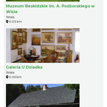
Muzeum Beskidzkie im. A. Podżorskiego w
Wiśle
Wisła
0.03 km
Galeria U Dziadka
Wisła
0.05 km