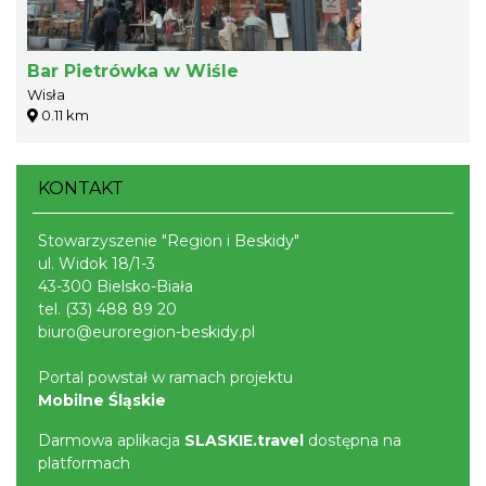
Bar Pietrówka w Wiśle
Wisła
0.11 km
KONTAKT
Stowarzyszenie "Region i Beskidy"
ul. Widok 18/1-3
43-300 Bielsko-Biała
tel.
(33) 488 89 20
biuro@euroregion-beskidy.pl
Portal powstał w ramach projektu
Mobilne Śląskie
Darmowa aplikacja
SLASKIE.travel
dostępna na
platformach