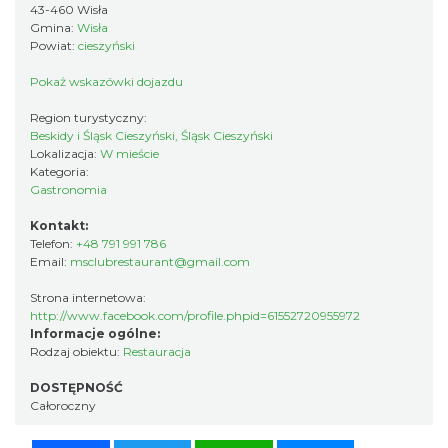
43-460 Wisła
Gmina:
Wisła
Powiat:
cieszyński
Pokaż wskazówki dojazdu
Region turystyczny:
Beskidy i Śląsk Cieszyński, Śląsk Cieszyński
Lokalizacja:
W mieście
Kategoria:
Gastronomia
Kontakt:
Telefon:
+48 791 991 786
Email:
msclubrestaurant@gmail.com
Strona internetowa:
http://www.facebook.com/profile.phpid=61552720955972
Informacje ogólne:
Rodzaj obiektu:
Restauracja
DOSTĘPNOŚĆ
Całoroczny
Facebook
Twitter
WhatsApp
Messenger