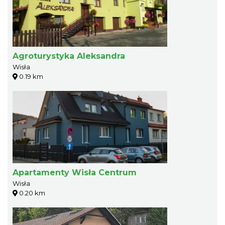
Agroturystyka Aleksandra
Wisła
0.19 km
Apartamenty Wisła Centrum
Wisła
0.20 km