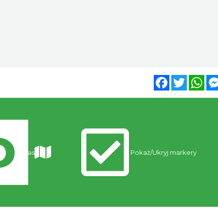
Facebook
Twitter
Wh
Trasy
Pokaż/Ukryj markery