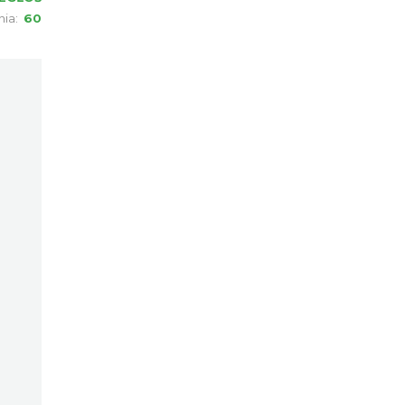
nia:
60