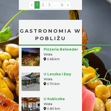
«
1
2
3
…
6
»
GASTRONOMIA W
POBLIŻU
Pizzeria Belweder
Wisła
0.66 km
U Leszka i Ewy
Wisła
0.70 km
U Kubiczka
Wisła
0.80 km