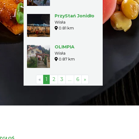
PrzyStań Jonidło
Wisła
0.81 km
OLIMPIA
Wisła
0.87 km
«
1
2
3
…
6
»
ZGŁOŚ