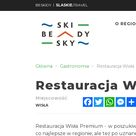
|
BESKIDY
SLASKIE.
TRAVEL
O REGIO
Główna
Gastronomia
Restauracja Wisł
Restauracja 
Miejscowość:
Facebook
Twitter
WhatsA
Mes
WISŁA
Restauracja Wisła Premium - w poszukiwa
co najlepsze w regionie, ale też po uznane