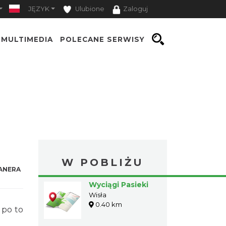
JĘZYK
Ulubione
Zaloguj
MULTIMEDIA
POLECANE SERWISY
W POBLIŻU
ANERA
Wyciągi Pasieki
Wisła
0.40 km
 po to