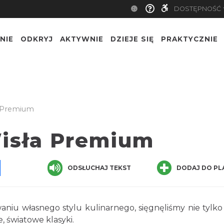
DOSTĘPNOŚĆ
NIE
ODKRYJ
AKTYWNIE
DZIEJE SIĘ
PRAKTYCZNIE
a Premium
Wisła Premium
pp
senger
Share
ODSŁUCHAJ TEKST
DODAJ DO PL
niu własnego stylu kulinarnego, sięgnęliśmy nie tylko
, światowe klasyki.