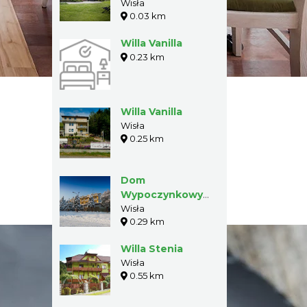
Wisła
0.03 km
Willa Vanilla
0.23 km
Willa Vanilla
Wisła
0.25 km
Dom
Wypoczynkowy
"Potok"
Wisła
0.29 km
Willa Stenia
Wisła
0.55 km