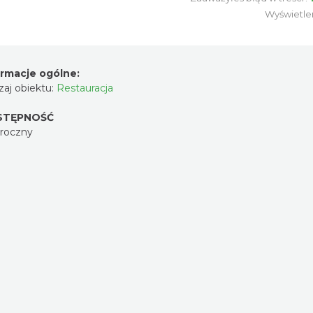
Wyświetle
ormacje ogólne:
aj obiektu:
Restauracja
STĘPNOŚĆ
oroczny