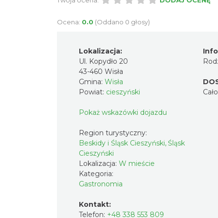
Twoja ocena:
DODAJ OCENĘ
Ocena:
0.0
(Oddano 0 głosy)
Lokalizacja:
Inf
Ul. Kopydło 20
Rodz
43-460 Wisła
Gmina:
Wisła
DO
Powiat:
cieszyński
Cał
Pokaż wskazówki dojazdu
Region turystyczny:
Beskidy i Śląsk Cieszyński, Śląsk
Cieszyński
Lokalizacja:
W mieście
Kategoria:
Gastronomia
Kontakt:
Telefon:
+48 338 553 809