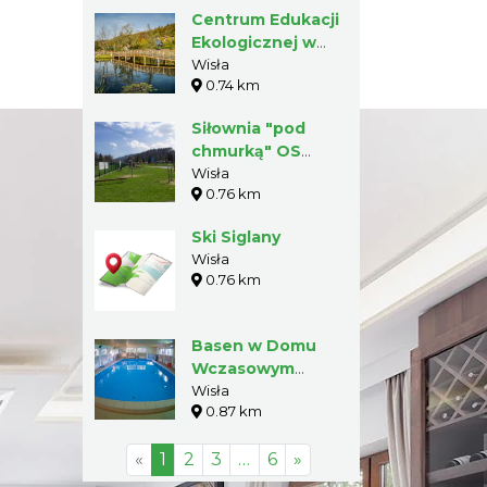
Centrum Edukacji
Ekologicznej w
Wiśle
Wisła
0.74 km
Siłownia "pod
chmurką" OS
Jonidło
Wisła
0.76 km
Ski Siglany
Wisła
0.76 km
Basen w Domu
Wczasowym
"Beskidy"
Wisła
0.87 km
«
1
2
3
…
6
»