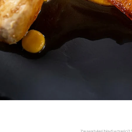
Zauważyłeś błąd w treści?