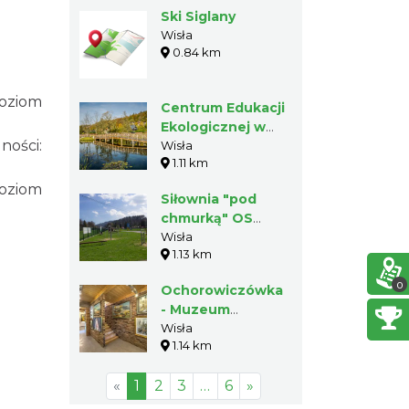
Ski Siglany
Wisła
0.84 km
poziom
Centrum Edukacji
Ekologicznej w
ności:
Wiśle
Wisła
1.11 km
poziom
Siłownia "pod
chmurką" OS
Jonidło
Wisła
1.13 km
0
Ochorowiczówka
- Muzeum
Magicznego
Wisła
1.14 km
Realizmu w Wiśle
«
1
2
3
…
6
»