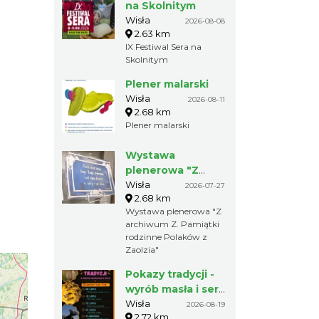
na Skolnitym
Wisła
2026-08-08
2.63 km
IX Festiwal Sera na
Skolnitym
Plener malarski
Wisła
2026-08-11
2.68 km
Plener malarski
Wystawa
plenerowa "Z
archiwum Z.
Wisła
2026-07-27
2.68 km
Pamiątki rodzinne
Wystawa plenerowa "Z
Polaków z
archiwum Z. Pamiątki
Zaolzia"
rodzinne Polaków z
Zaolzia"
Pokazy tradycji -
wyrób masła i sera
w Muzeum
Wisła
2026-08-19
2.72 km