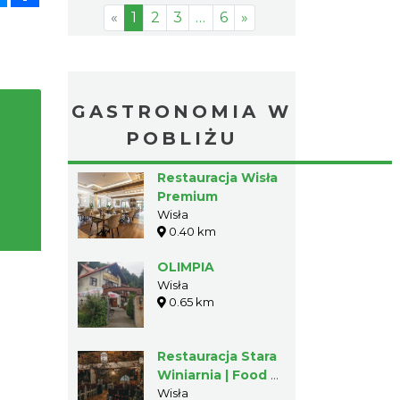
«
1
2
3
…
6
»
GASTRONOMIA W
POBLIŻU
Restauracja Wisła
Premium
Wisła
0.40 km
OLIMPIA
Wisła
0.65 km
Restauracja Stara
Winiarnia | Food &
Wine
Wisła