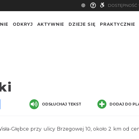
DOSTĘPNOŚĆ
NIE
ODKRYJ
AKTYWNIE
DZIEJE SIĘ
PRAKTYCZNIE
ki
pp
senger
Share
ODSŁUCHAJ TEKST
DODAJ DO PL
 Wisła-Głębce przy ulicy Brzegowej 10, około 2 km od c