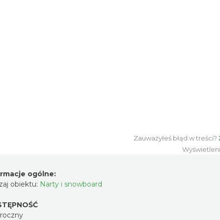
Zauważyłeś błąd w treści?
Wyświetlen
ormacje ogólne:
aj obiektu:
Narty i snowboard
STĘPNOŚĆ
oroczny