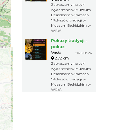
Beskidzkim
Zapraszamy na cykl
wydarzenie w Muzeum
Beskidzkim w ramach
"Pokazów tradycji w
Muzeum Beskidzkim w
Wiśle".
Pokazy tradycji -
pokaz
pszczelarski w
Wisła
2026-08-26
2.72 km
Muzeum
Zapraszamy na cykl
Beskidzkim
wydarzenie w Muzeum
Beskidzkim w ramach
"Pokazów tradycji w
Muzeum Beskidzkim w
Wiśle".