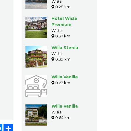
"Potok"
Wisła
0.28 km
Hotel Wisła
Premium
Wisła
0.37 km
Willa Stenia
Wisła
0.39 km
Willa Vanilla
0.62 km
Willa Vanilla
Wisła
0.64 km
atsApp
Messenger
Share