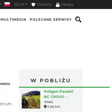
JĘZYK
Ulubione
Zaloguj
MULTIMEDIA
POLECANE SERWISY
W POBLIŻU
ANERA
Poligon Pasieki
BC CROSS -
quady i tor
Wisła
entrum
0.64 km
offroadowy