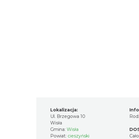
Lokalizacja:
Inf
Ul. Brzegowa 10
Rodz
Wisła
Gmina:
Wisła
DO
Powiat:
cieszyński
Cał