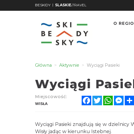
|
BESKIDY
SLASKIE.
TRAVEL
O REGIO
Główna
Aktywnie
Wyciągi Pasieki
Wyciągi Pasie
Miejscowość:
Facebook
Twitter
WhatsA
Mes
WISŁA
Wyciągi Pasieki znajdują się w dzielnicy
Wisły jadąc w kierunku Istebnej.