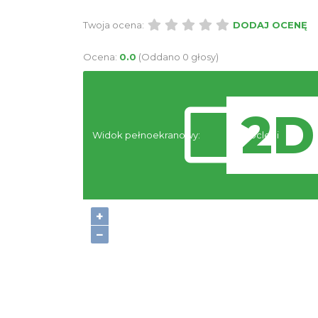
Twoja ocena:
DODAJ OCENĘ
Ocena:
0.0
(Oddano 0 głosy)
Widok pełnoekranowy:
Noclegi
+
−