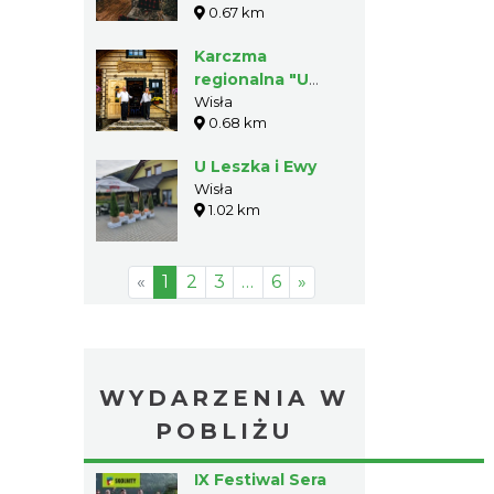
0.67 km
Karczma
regionalna "U
Karola"
Wisła
0.68 km
U Leszka i Ewy
Wisła
1.02 km
«
1
2
3
…
6
»
WYDARZENIA W
POBLIŻU
IX Festiwal Sera