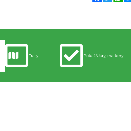
Trasy
Pokaż/Ukryj markery