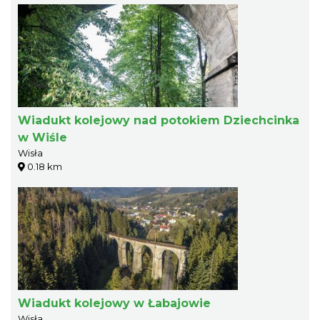
Wiadukt kolejowy nad potokiem Dziechcinka
w Wiśle
Wisła
0.18 km
Wiadukt kolejowy w Łabajowie
Wisła