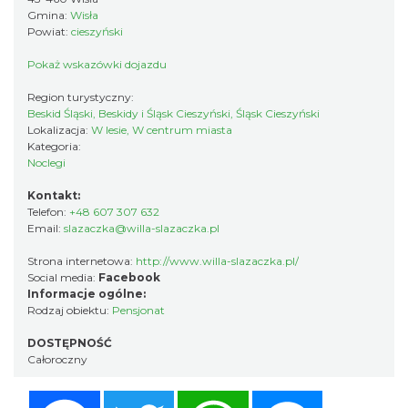
Gmina:
Wisła
Powiat:
cieszyński
Pokaż wskazówki dojazdu
Region turystyczny:
Beskid Śląski, Beskidy i Śląsk Cieszyński, Śląsk Cieszyński
Lokalizacja:
W lesie, W centrum miasta
Kategoria:
Noclegi
Kontakt:
Telefon:
+48 607 307 632
Email:
slazaczka@willa-slazaczka.pl
Strona internetowa:
http://www.willa-slazaczka.pl/
Social media:
Facebook
Informacje ogólne:
Rodzaj obiektu:
Pensjonat
DOSTĘPNOŚĆ
Całoroczny
Facebook
Twitter
WhatsApp
Messenger