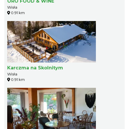
ORO FOOD & WINE
Wisła
0.91 km
Karczma na Skolnitym
Wisła
0.91 km