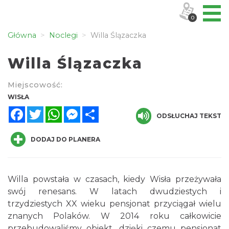
0
Główna
Noclegi
Willa Ślązaczka
Willa Ślązaczka
Miejscowość:
WISŁA
Facebook
Twitter
WhatsApp
Messenger
Share
ODSŁUCHAJ TEKST
DODAJ DO PLANERA
Willa powstała w czasach, kiedy Wisła przeżywała
swój renesans. W latach dwudziestych i
trzydziestych XX wieku pensjonat przyciągał wielu
znanych Polaków. W 2014 roku całkowicie
przebudowaliśmy obiekt, dzięki czemu pensjonat