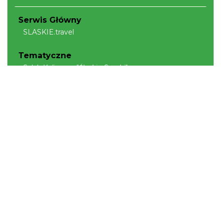
Serwis Główny
SLASKIE.travel
Tematyczne
Szlak Kulinarny "Śląskie Smaki"
Szlak Orlich Gniazd
Szlak Zabytków Techniki
Szlak Architektury Drewnianej Województwa
Śląskiego
Industriada
Juromania
Szlak Przyrody
Śląskie z dzieckiem
Śląskie po zdrowie
Narty w Śląskim
Rowerem przez Śląskie
Kajakiem przez Śląskie
Regionalne