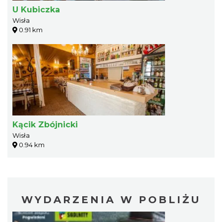
U Kubiczka
Wisła
0.91 km
Kącik Zbójnicki
Wisła
0.94 km
WYDARZENIA W POBLIŻU