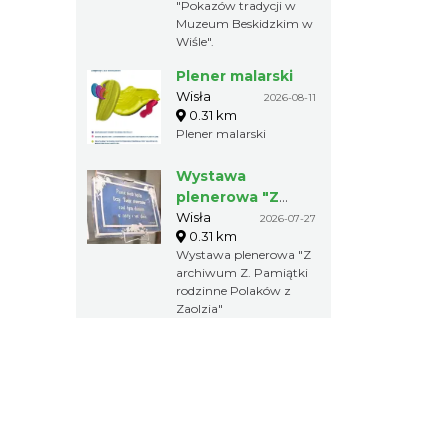
"Pokazów tradycji w
Muzeum Beskidzkim w
Wiśle".
Plener malarski
Wisła
2026-08-11
0.31 km
Plener malarski
Wystawa
plenerowa "Z
archiwum Z.
Wisła
2026-07-27
0.31 km
Pamiątki rodzinne
Wystawa plenerowa "Z
Polaków z
archiwum Z. Pamiątki
Zaolzia"
rodzinne Polaków z
Zaolzia"