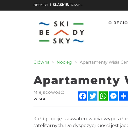
|
BESKIDY
SLASKIE.
TRAVEL
O REGIO
Główna
Noclegi
Apartamenty Wisła Ce
Apartamenty 
Miejscowość:
Facebook
Twitter
WhatsA
Mes
WISŁA
Każdą opcję zakwaterowania wyposażo
satelitarnych. Do dyspozycji Gości jest 