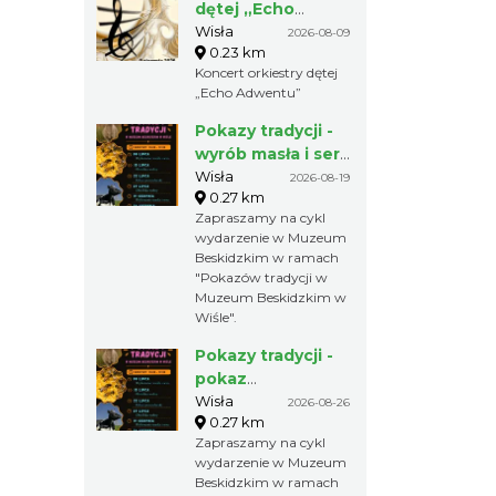
dętej „Echo
Adwentu”
Wisła
2026-08-09
0.23 km
Koncert orkiestry dętej
„Echo Adwentu”
Pokazy tradycji -
wyrób masła i sera
w Muzeum
Wisła
2026-08-19
0.27 km
Beskidzkim
Zapraszamy na cykl
wydarzenie w Muzeum
Beskidzkim w ramach
"Pokazów tradycji w
Muzeum Beskidzkim w
Wiśle".
Pokazy tradycji -
pokaz
pszczelarski w
Wisła
2026-08-26
0.27 km
Muzeum
Zapraszamy na cykl
Beskidzkim
wydarzenie w Muzeum
Beskidzkim w ramach