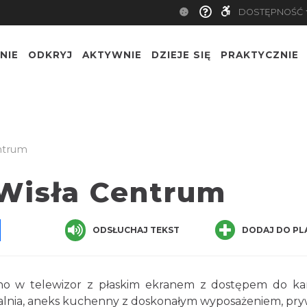
DOSTĘPNOŚĆ
NIE
ODKRYJ
AKTYWNIE
DZIEJE SIĘ
PRAKTYCZNIE
ntrum
Wisła Centrum
pp
senger
Share
ODSŁUCHAJ TEKST
DODAJ DO PL
no w telewizor z płaskim ekranem z dostępem do ka
jadalnia, aneks kuchenny z doskonałym wyposażeniem, pr