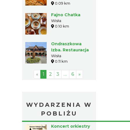
0.09 km
Fajno Chatka
Wisła
0.10 km
Ondraszkowa
Izba. Restauracja
Wisła
0.11 km
«
1
2
3
…
6
»
WYDARZENIA W
POBLIŻU
Koncert orkiestry