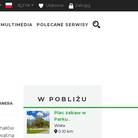
JĘZYK
Ulubione
Zaloguj
MULTIMEDIA
POLECANE SERWISY
W POBLIŻU
ANERA
Plac zabaw w
Parku
Kopczyńskiego
Wisła
nałów
0.10 km
ywatna