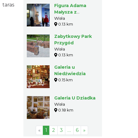
taras
Figura Adama
Małysza z
czekolady w Wiśle
Wisła
0.13 km
Zabytkowy Park
Przygód
Wisła
0.13 km
Galeria u
Niedźwiedzia
0.15 km
Galeria U Dziadka
Wisła
0.18 km
«
1
2
3
…
6
»