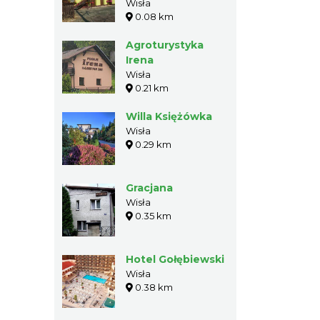
Wisła
0.08 km
Agroturystyka
Irena
Wisła
0.21 km
Willa Księżówka
Wisła
0.29 km
Gracjana
Wisła
0.35 km
Hotel Gołębiewski
Wisła
0.38 km