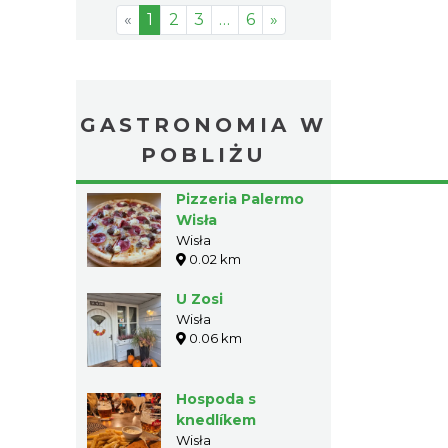
«
1
2
3
…
6
»
GASTRONOMIA W
POBLIŻU
Pizzeria Palermo
Wisła
Wisła
0.02 km
U Zosi
Wisła
0.06 km
Hospoda s
knedlíkem
Wisła