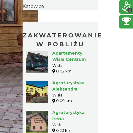
Katowice
0
ZAKWATEROWANIE
W POBLIŻU
Apartamenty
Wisła Centrum
Wisła
0.02 km
Agroturystyka
Aleksandra
Wisła
0.09 km
Agroturystyka
Irena
Wisła
0.23 km