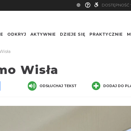
DOSTĘPNOŚĆ
IE
ODKRYJ
AKTYWNIE
DZIEJE SIĘ
PRAKTYCZNIE
M
Nazwa
Wisła
rmo Wisła
pp
senger
Share
ODSŁUCHAJ TEKST
DODAJ DO PL