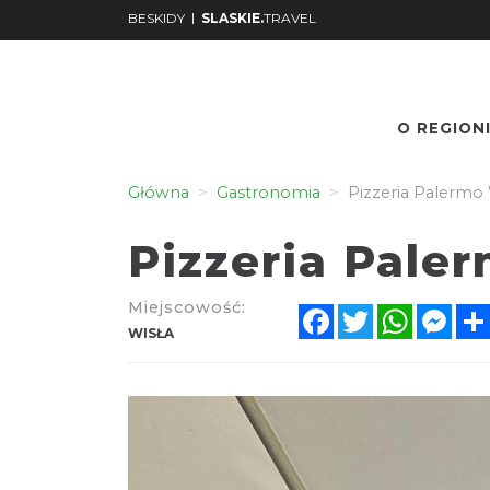
|
BESKIDY
SLASKIE.
TRAVEL
O REGION
Nr.
Podgląd
Główna
Gastronomia
Pizzeria Palermo 
Pizzeria Pale
Miejscowość:
Facebook
Twitter
WhatsA
Mes
WISŁA