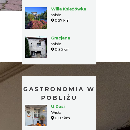
Willa Księżówka
Wisła
0.27 km
Gracjana
Wisła
0.35 km
GASTRONOMIA W
POBLIŻU
U Zosi
Wisła
0.07 km