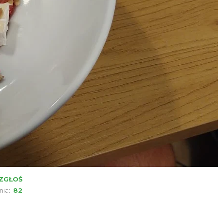
ZGŁOŚ
nia:
82