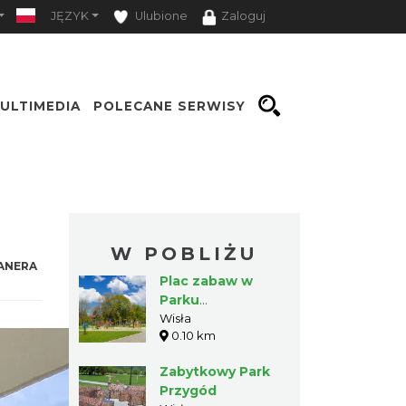
JĘZYK
Ulubione
Zaloguj
ULTIMEDIA
POLECANE SERWISY
Opcje
W POBLIŻU
ANERA
Plac zabaw w
Parku
Kopczyńskiego
Wisła
0.10 km
Zabytkowy Park
Przygód