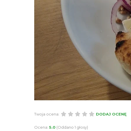
Twoja ocena:
DODAJ OCENĘ
Ocena:
5.0
(Oddano 1 głosy)