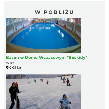
W POBLIŻU
Basen w Domu Wczasowym "Beskidy"
Wisła
0.09 km