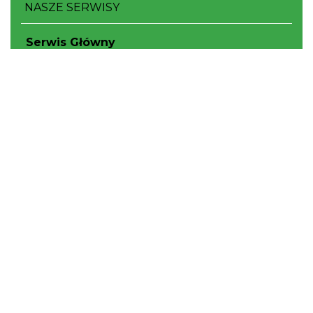
NASZE SERWISY
Serwis Główny
SLASKIE.travel
Tematyczne
Szlak Kulinarny "Śląskie Smaki"
Szlak Orlich Gniazd
Szlak Zabytków Techniki
Szlak Architektury Drewnianej Województwa
Śląskiego
Industriada
Juromania
Szlak Przyrody
Śląskie z dzieckiem
Śląskie po zdrowie
Narty w Śląskim
Rowerem przez Śląskie
Kajakiem przez Śląskie