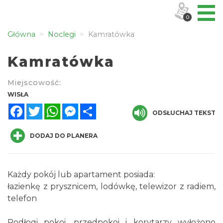
0
Główna
Noclegi
Kamratówka
Kamratówka
Miejscowość:
WISŁA
Facebook
Twitter
WhatsApp
Messenger
Share
ODSŁUCHAJ TEKST
DODAJ DO PLANERA
Każdy pokój lub apartament posiada:
łazienkę z prysznicem, lodówkę, telewizor z radiem,
telefon
Podłogi pokoi, przedpokoi i korytarzy wyłożono