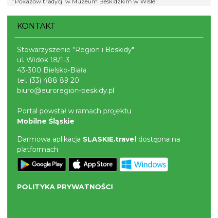
"Pokazów tradycji w Muzeum Beskidzkim w Wiśle".
KONTAKT
Stowarzyszenie "Region i Beskidy"
ul. Widok 18/1-3
43-300 Bielsko-Biała
tel.
(33) 488 89 20
biuro@euroregion-beskidy.pl
Portal powstał w ramach projektu
Mobilne Śląskie
Darmowa aplikacja
SLASKIE.travel
dostępna na
platformach
POLITYKA PRYWATNOŚCI