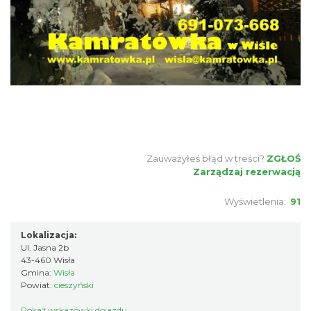
Zauważyłeś błąd w treści?
ZGŁOŚ
Zarządzaj rezerwacją
Wyświetlenia:
91
Lokalizacja:
Ul. Jasna 2b
43-460 Wisła
Gmina:
Wisła
Powiat:
cieszyński
Pokaż wskazówki dojazdu