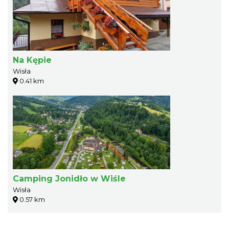
Na Kępie
Wisła
0.41 km
Camping Jonidło w Wiśle
Wisła
0.57 km