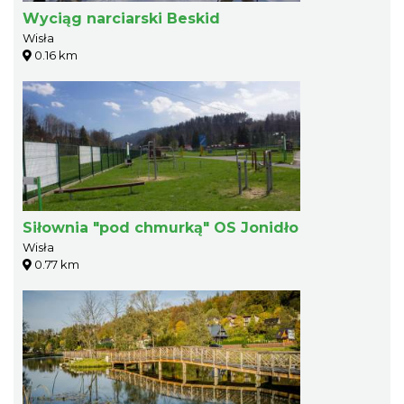
Wyciąg narciarski Beskid
Wisła
0.16 km
Siłownia "pod chmurką" OS Jonidło
Wisła
0.77 km