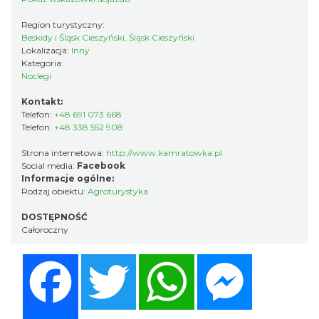
Region turystyczny:
Beskidy i Śląsk Cieszyński, Śląsk Cieszyński
Lokalizacja:
Inny
Kategoria:
Noclegi
Kontakt:
Telefon:
+48 691 073 668
Telefon:
+48 338 552 908
Strona internetowa:
http://www.kamratowka.pl
Social media:
Facebook
Informacje ogólne:
Rodzaj obiektu:
Agroturystyka
DOSTĘPNOŚĆ
Całoroczny
Facebook
Twitter
WhatsApp
Messenger
Share