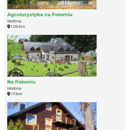
Agroturystyka na Połomiu
Istebna
1.09 km
Na Połomiu
Istebna
1.11 km