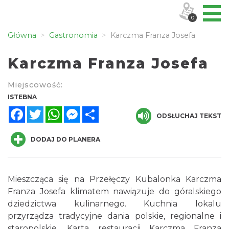
0
Główna
Gastronomia
Karczma Franza Josefa
Karczma Franza Josefa
Miejscowość:
ISTEBNA
Facebook
Twitter
WhatsApp
Messenger
Share
ODSŁUCHAJ TEKST
DODAJ DO PLANERA
Mieszcząca się na Przełęczy Kubalonka Karczma
Franza Josefa klimatem nawiązuje do góralskiego
dziedzictwa kulinarnego. Kuchnia lokalu
przyrządza tradycyjne dania polskie, regionalne i
staropolskie. Karta restauracji Karczma Franza