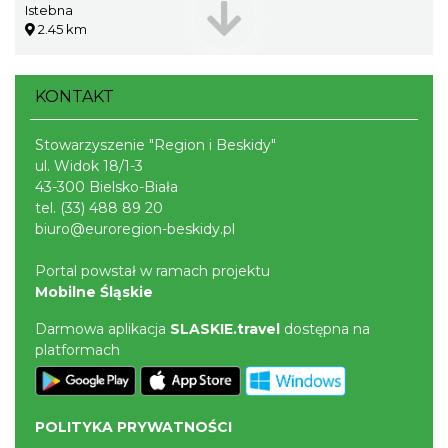
Istebna
2.45 km
KONTAKT
Stowarzyszenie "Region i Beskidy"
ul. Widok 18/1-3
43-300 Bielsko-Biała
tel.
(33) 488 89 20
biuro@euroregion-beskidy.pl
Portal powstał w ramach projektu
Mobilne Śląskie
Darmowa aplikacja
SLASKIE.travel
dostępna na
platformach
POLITYKA PRYWATNOŚCI