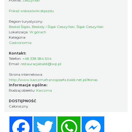
Powiat:
cieszyński
Pokaż wskazówki dojazdu
Region turystyczny:
Beskid Śląski, Beskidy i Śląsk Cieszyński, Śląsk Cieszyński
Lokalizacja:
W górach
Kategoria:
Gastronomia
Kontakt:
Telefon:
+48 338 584 504
Email:
restauracjabaldi@wp.pl
Strona internetowa:
http://www.karczmafranzajosefa.baldi.net.pl/#onas
Informacje ogólne:
Rodzaj obiektu:
Karczma
DOSTĘPNOŚĆ
Całoroczny
Facebook
Twitter
WhatsApp
Messenger