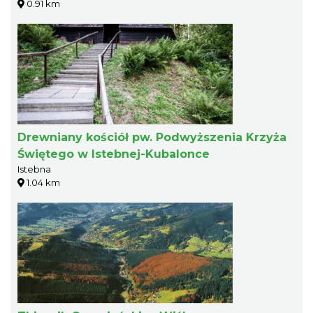
0.91 km
Drewniany kościół pw. Podwyższenia Krzyża
Świętego w Istebnej-Kubalonce
Istebna
1.04 km