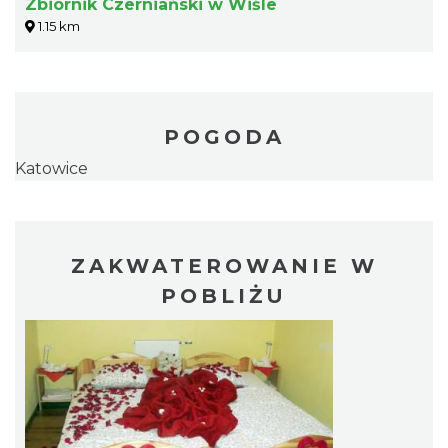
Zbiornik Czerniański w Wiśle
1.15 km
POGODA
Katowice
ZAKWATEROWANIE W
POBLIŻU