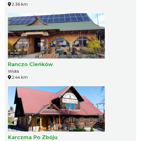
2.36 km
Ranczo Cieńków
Wisła
2.44 km
Karczma Po Zbóju