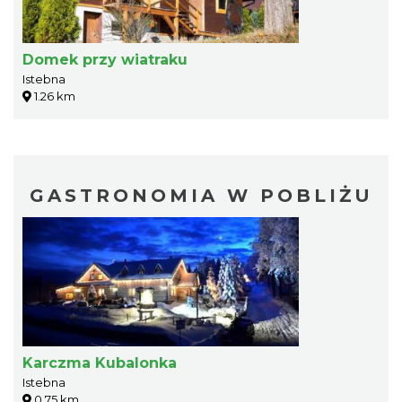
Domek przy wiatraku
Istebna
1.26 km
GASTRONOMIA W POBLIŻU
Karczma Kubalonka
Istebna
0.75 km