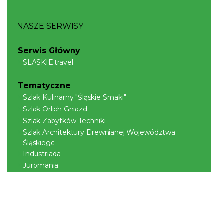
NASZE SERWISY
Serwis Główny
SLASKIE.travel
Tematyczne
Szlak Kulinarny "Śląskie Smaki"
Szlak Orlich Gniazd
Szlak Zabytków Techniki
Szlak Architektury Drewnianej Województwa
Śląskiego
Industriada
Juromania
Szlak Przyrody
Śląskie z dzieckiem
Śląskie po zdrowie
Narty w Śląskim