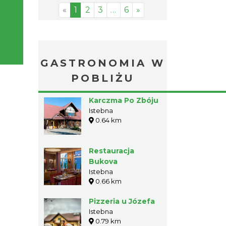
«
1
2
3
…
6
»
GASTRONOMIA W
POBLIŻU
Karczma Po Zbóju
Istebna
0.64 km
Restauracja
Bukova
Istebna
0.66 km
Pizzeria u Józefa
Istebna
0.79 km