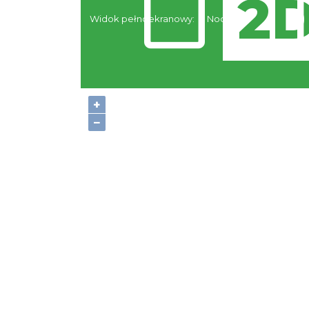
Widok pełnoekranowy:
Noclegi
+
−