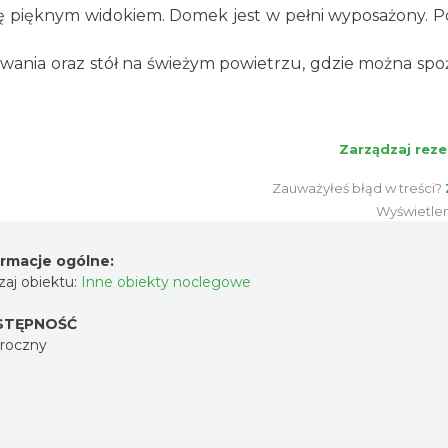
się pięknym widokiem. Domek jest w pełni wyposażony. P
lowania oraz stół na świeżym powietrzu, gdzie można sp
Zarządzaj reze
Zauważyłeś błąd w treści?
Wyświetle
ormacje ogólne:
aj obiektu:
Inne obiekty noclegowe
STĘPNOŚĆ
oroczny