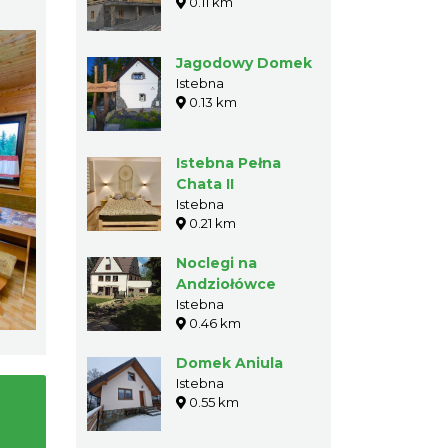
0.11 km
Jagodowy Domek
Istebna
0.13 km
Istebna Pełna
Chata II
Istebna
0.21 km
Noclegi na
Andziołówce
Istebna
0.46 km
Domek Aniula
Istebna
0.55 km