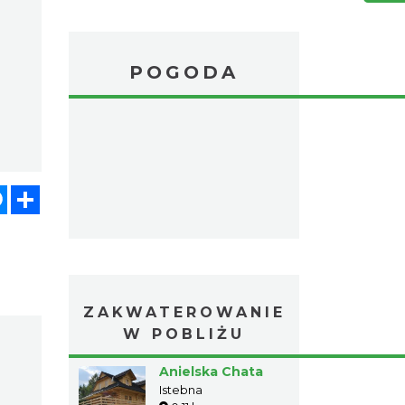
POGODA
atsApp
Messenger
Share
ZAKWATEROWANIE
W POBLIŻU
Anielska Chata
Istebna