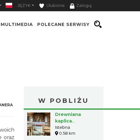
JĘZYK
Ulubione
Zaloguj
MULTIMEDIA
POLECANE SERWISY
W POBLIŻU
ANERA
Drewniana
kaplica
Konarzewskich na
Istebna
woich
0.58 km
Buczniku w
e oraz