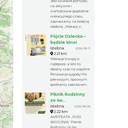
Jeśli szukacie pomysłu
RODO i wysłać ją na
godz. 10.00 Zajęcia
na aktywne i
adres:
bezpłatne. Obowiązują
wartościowe spędzenie
jaworowylistek@gmail.com
zapisy pod numerem
wakacyjnego czasu,
532 973 263
zapraszamy na kolejną
odsłonę „Wakacji z
leśnikiem”!
Pójcie Dziecka –
Nadleśnictwo Wisła
zaprasza rodziny z
będzie kino!
dziećmi na zajęcia
Istebna
2026-08-11
warsztatowe w Leśnym
2.21 km
Ośrodku Edukacji
Wakacje trwają w
Ekologicznej
najlepsze, a lato to
Rozpoczęcie o godz.
idealny czas na wspólne
17.00 Zajęcia bezpłatne.
filmowe przygody! Po
Obowiązują zapisy pod
pierwszym, lipcowym
numerem 532 973 263
spotkaniu zapraszamy
na drugą edycję cyklu
Piknik Rodzinny
„Pójdzie Dziecka, Bedzie
Kino” w GOK Istebna!
ze św.
Już we wtorek, 11
Franciszkiem z
Istebna
2026-08-08
sierpnia o godz. 18:00
2.22 km
Asyżu
wspólnie obejrzymy
AMFITEATR „POD
bajkę „Yakari” - pełną
SKOCZNIĄ” Piknik
przygód, pięknych
Rodzinny ze św.