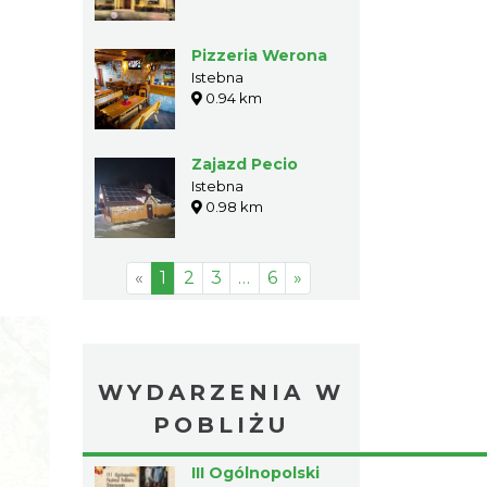
Pizzeria Werona
Istebna
0.94 km
Zajazd Pecio
Istebna
0.98 km
«
1
2
3
…
6
»
WYDARZENIA W
POBLIŻU
III Ogólnopolski