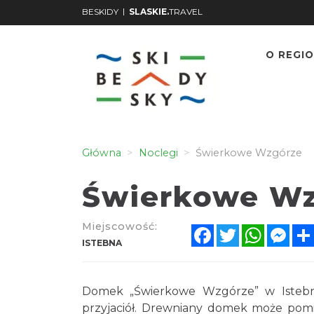
|
BESKIDY
SLASKIE.
TRAVEL
O REGIO
Główna
Noclegi
Świerkowe Wzgórze
Świerkowe W
Miejscowość:
Facebook
Twitter
WhatsA
Mes
ISTEBNA
Domek „Świerkowe Wzgórze” w Istebne
przyjaciół. Drewniany domek może pomie