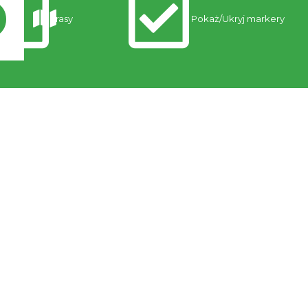
Trasy
Pokaż/Ukryj markery