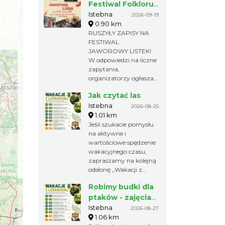
Festiwal Folkloru
Dziecięcego „
Istebna
2026-09-19
0.90 km
Jaworowy Listek”
RUSZYŁY ZAPISY NA
FESTIWAL
JAWOROWY LISTEK!
W odpowiedzi na liczne
zapytania,
organizatorzy ogłaszają
rozpoczęcie zapisów na
Jak czytać las
III edycję
Ogólnopolskiego
Istebna
2026-08-25
Festiwalu Folkloru
1.01 km
Dziecięcego „
Jeśli szukacie pomysłu
Jaworowy Listek”, który
na aktywne i
odbędzie się w dniach
wartościowe spędzenie
19–20 września 2026 r.
wakacyjnego czasu,
w Hali Sportowo-
zapraszamy na kolejną
Widowiskowej ZSP
odsłonę „Wakacji z
Istebna Zapisy potrwają
leśnikiem”!
Robimy budki dla
do 15 lipca 2026 r. Aby
Nadleśnictwo Wisła
wziąć udział w
zaprasza rodziny z
ptaków - zajęcia
festiwalu należy
dziećmi na zajęcia
warsztatowe
Istebna
2026-08-27
wypełnić kartę
terenowe "Jak czytać
1.06 km
zgłoszenia i klauzulę
las"? Rozpoczęcie o