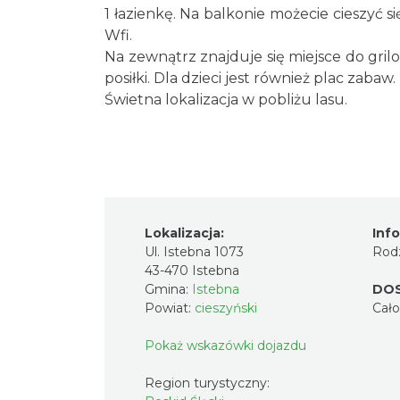
1 łazienkę. Na balkonie możecie cieszyć 
Wfi.
Na zewnątrz znajduje się miejsce do gri
posiłki. Dla dzieci jest również plac zabaw.
Świetna lokalizacja w pobliżu lasu.
Lokalizacja:
Inf
Ul. Istebna 1073
Rodz
43-470 Istebna
Gmina:
Istebna
DO
Powiat:
cieszyński
Cał
Pokaż wskazówki dojazdu
Region turystyczny: