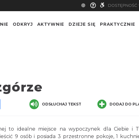
DOSTĘPNOŚĆ
NIE
ODKRYJ
AKTYWNIE
DZIEJE SIĘ
PRAKTYCZNIE
zgórze
pp
senger
Share
ODSŁUCHAJ TEKST
DODAJ DO PL
j to idealne miejsce na wypoczynek dla Ciebie i T
ścić 9 osób i posiada 3 przestronne pokoje, 1 kuchni