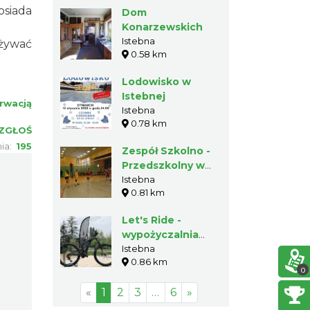
Istebnej-
osiada
Dom
Andziołówce
Konarzewskich
Istebna
ożywać
0.58 km
Lodowisko w
Istebnej
rwacją
Istebna
0.78 km
ZGŁOŚ
nia:
195
Zespół Szkolno -
Przedszkolny w
Istebnej Szkoła
Istebna
0.81 km
Podstawowa Nr 1
im. Ks. Józefa
Let's Ride -
Londzina
wypożyczalnia
rowerów
Istebna
0.86 km
elektrycznych
0
«
1
2
3
…
6
»