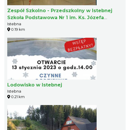
Zespół Szkolno - Przedszkolny w Istebnej
Szkoła Podstawowa Nr 1 im. Ks. Józefa
Istebna
Londzina
0.19 km
Lodowisko w Istebnej
Istebna
0.21 km