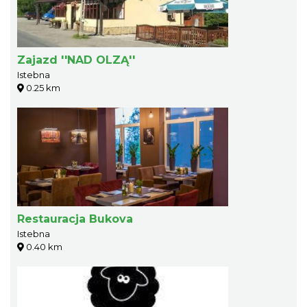
Zajazd ''NAD OLZĄ''
Istebna
0.25 km
Restauracja Bukova
Istebna
0.40 km