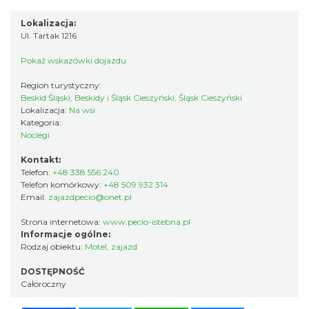
Lokalizacja:
Ul. Tartak 1216
Pokaż wskazówki dojazdu
Region turystyczny:
Beskid Śląski, Beskidy i Śląsk Cieszyński, Śląsk Cieszyński
Lokalizacja:
Na wsi
Kategoria:
Noclegi
Kontakt:
Telefon:
+48 338 556 240
Telefon komórkowy:
+48 509 932 314
Email:
zajazdpecio@onet.pl
Strona internetowa:
www.pecio-istebna.pl
Informacje ogólne:
Rodzaj obiektu:
Motel, zajazd
DOSTĘPNOŚĆ
Całoroczny