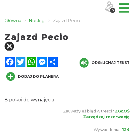
0
Główna
Noclegi
Zajazd Pecio
Zajazd Pecio
Facebook
Twitter
WhatsApp
Messenger
Share
ODSŁUCHAJ TEKST
DODAJ DO PLANERA
8 pokoi do wynajęcia
Zauważyłeś błąd w treści?
ZGŁOŚ
Zarządzaj rezerwacją
Wyświetlenia:
124