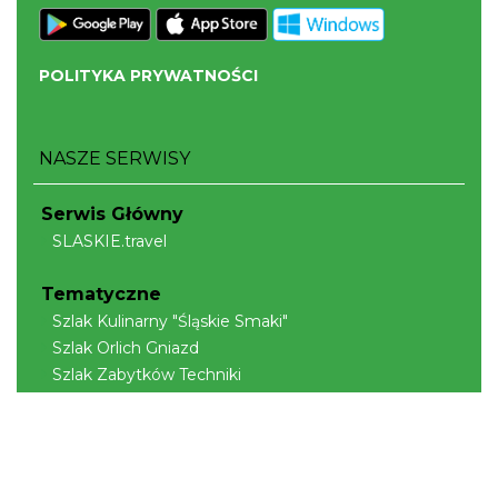
POLITYKA PRYWATNOŚCI
NASZE SERWISY
Serwis Główny
SLASKIE.travel
Tematyczne
Szlak Kulinarny "Śląskie Smaki"
Szlak Orlich Gniazd
Szlak Zabytków Techniki
Szlak Architektury Drewnianej Województwa
Śląskiego
Industriada
Juromania