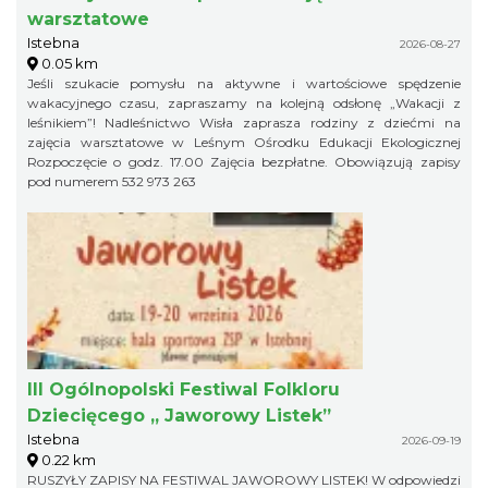
warsztatowe
Istebna
2026-08-27
0.05 km
Jeśli szukacie pomysłu na aktywne i wartościowe spędzenie
wakacyjnego czasu, zapraszamy na kolejną odsłonę „Wakacji z
leśnikiem”! Nadleśnictwo Wisła zaprasza rodziny z dziećmi na
zajęcia warsztatowe w Leśnym Ośrodku Edukacji Ekologicznej
Rozpoczęcie o godz. 17.00 Zajęcia bezpłatne. Obowiązują zapisy
pod numerem 532 973 263
III Ogólnopolski Festiwal Folkloru
Dziecięcego „ Jaworowy Listek”
Istebna
2026-09-19
0.22 km
RUSZYŁY ZAPISY NA FESTIWAL JAWOROWY LISTEK! W odpowiedzi