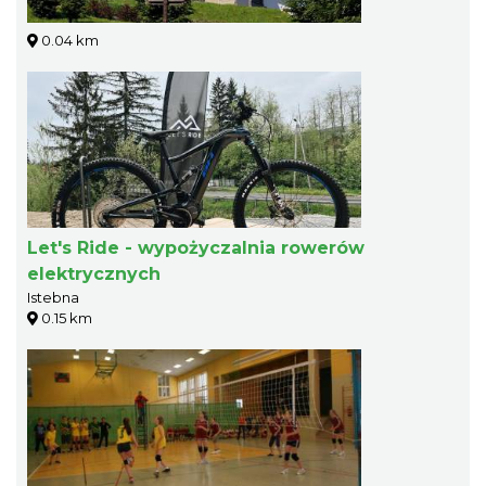
0.04 km
Let's Ride - wypożyczalnia rowerów
elektrycznych
Istebna
0.15 km