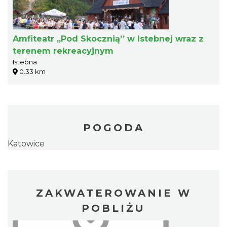
Amfiteatr „Pod Skocznią’’ w Istebnej wraz z
terenem rekreacyjnym
Istebna
0.33 km
POGODA
Katowice
ZAKWATEROWANIE W
POBLIŻU