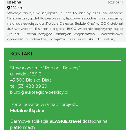
Istebna
2026-08-11
1.14 km
Wakacje trwają w najlepsze, a lato to idealny czas na wspólne
filmowe przygody! Po pierwszym, lipcowym spotkaniu zapraszamy
na drugą edycję cyklu „Pójdzie Dziecka, Bedzie Kino” w GOK Istebna!
Już we wtorek, 11 sierpnia o godz. 18:00 wspólnie obejrzymy bajkę
„Yakari” - pełną przygód, pięknych krajobrazów i wartościową
opowieść o odwadze, przyjaźni oraz szacunku do natury. To
doskonały pomysł na letni wieczór i świetna okazja, aby spędzić
wakacyjny czas w gronie rówieśników podczas wspólnego seansu.
KONTAKT
Zapraszamy na bajkę i... popcorn! Na wszystkich uczestników
będzie czekał kinowy poczęstunek. Gminny Ośrodek Kultury w
Istebnej 11 sierpnia (wtorek) godz. 18.00 Wstęp wolny! Obowiązują
Stowarzyszenie "Region i Beskidy"
zapisy pod numerem telefonu: 791 452 222. Liczba miejsc jest
ul. Widok 18/1-3
ograniczona, dlatego zachęcamy do wcześniejszych zapisów.
43-300 Bielsko-Biała
tel.
(33) 488 89 20
biuro@euroregion-beskidy.pl
Portal powstał w ramach projektu
Mobilne Śląskie
Darmowa aplikacja
SLASKIE.travel
dostępna na
platformach