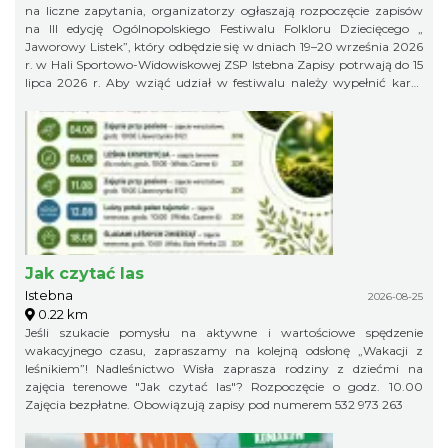
na liczne zapytania, organizatorzy ogłaszają rozpoczęcie zapisów
na III edycję Ogólnopolskiego Festiwalu Folkloru Dziecięcego „
Jaworowy Listek”, który odbędzie się w dniach 19–20 września 2026
r. w Hali Sportowo-Widowiskowej ZSP Istebna Zapisy potrwają do 15
lipca 2026 r. Aby wziąć udział w festiwalu należy wypełnić kartę
zgłoszenia i klauzulę RODO i wysłać ją na adres:
jaworowylistek@gmail.com
Jak czytać las
Istebna
2026-08-25
0.22 km
Jeśli szukacie pomysłu na aktywne i wartościowe spędzenie
wakacyjnego czasu, zapraszamy na kolejną odsłonę „Wakacji z
leśnikiem”! Nadleśnictwo Wisła zaprasza rodziny z dziećmi na
zajęcia terenowe "Jak czytać las"? Rozpoczęcie o godz. 10.00
Zajęcia bezpłatne. Obowiązują zapisy pod numerem 532 973 263