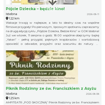
Pójcie Dziecka – będzie kino!
Istebna
2026-08-11
1.22 km
Wakacje trwają w najlepsze, a lato to idealny czas na wspólne
filmowe przygody! Po pierwszym, lipcowym spotkaniu zapraszamy
na drugą edycję cyklu „Pójdzie Dziecka, Bedzie Kino” w GOK Istebna!
Już we wtorek, 11 sierpnia o godz. 18:00 wspólnie obejrzymy bajkę
„Yakari” - pełną przygód, pięknych krajobrazów i wartościową
opowieść o odwadze, przyjaźni oraz szacunku do natury. To
doskonały pomysł na letni wieczór i świetna okazja, aby spędzić
wakacyjny czas w gronie rówieśników podczas wspólnego seansu.
Zapraszamy na bajkę i... popcorn! Na wszystkich uczestników
będzie czekał kinowy poczęstunek. Gminny Ośrodek Kultury w
Istebnej 11 sierpnia (wtorek) godz. 18.00 Wstęp wolny! Obowiązują
zapisy pod numerem telefonu: 791 452 222. Liczba miejsc jest
ograniczona, dlatego zachęcamy do wcześniejszych zapisów.
Piknik Rodzinny ze św. Franciszkiem z Asyżu
Istebna
2026-08-08
1.25 km
AMFITEATR „POD SKOCZNIĄ” Piknik Rodzinny ze św. Franciszkiem