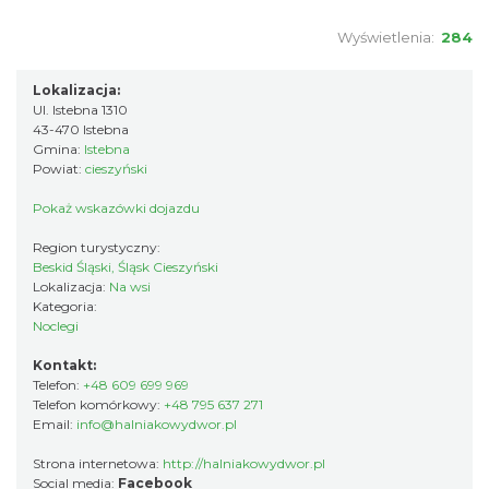
Wyświetlenia:
284
Lokalizacja:
Ul. Istebna 1310
43-470 Istebna
Gmina:
Istebna
Powiat:
cieszyński
Pokaż wskazówki dojazdu
Region turystyczny:
Beskid Śląski, Śląsk Cieszyński
Lokalizacja:
Na wsi
Kategoria:
Noclegi
Kontakt:
Telefon:
+48 609 699 969
Telefon komórkowy:
+48 795 637 271
Email:
info@halniakowydwor.pl
Strona internetowa:
http://halniakowydwor.pl
Social media:
Facebook