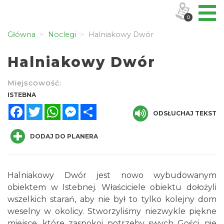
0
Główna
Noclegi
Halniakowy Dwór
Halniakowy Dwór
Miejscowość:
ISTEBNA
Facebook
Twitter
WhatsApp
Messenger
Share
ODSŁUCHAJ TEKST
DODAJ DO PLANERA
Halniakowy Dwór jest nowo wybudowanym
obiektem w Istebnej. Właściciele obiektu dołożyli
wszelkich starań, aby nie był to tylko kolejny dom
weselny w okolicy. Stworzyliśmy niezwykle piękne
miejsce, które zaspokoi potrzeby swych Gości, nie