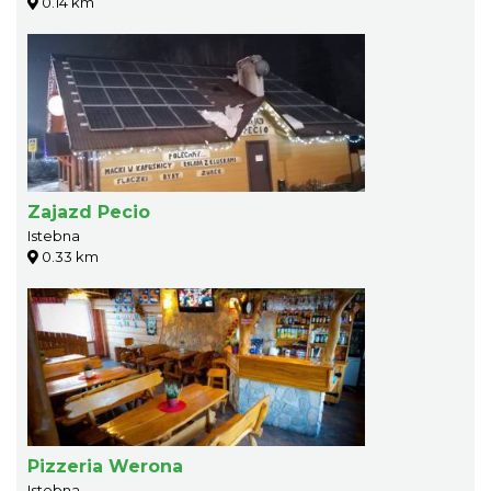
0.14 km
Zajazd Pecio
Istebna
0.33 km
Pizzeria Werona
Istebna