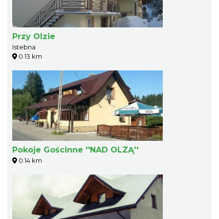
Przy Olzie
Istebna
0.13 km
Pokoje Gościnne ''NAD OLZĄ''
0.14 km