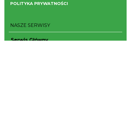
POLITYKA PRYWATNOŚCI
NASZE SERWISY
Serwis Główny
SLASKIE.travel
Tematyczne
Szlak Kulinarny "Śląskie Smaki"
Szlak Orlich Gniazd
Szlak Zabytków Techniki
Szlak Architektury Drewnianej Województwa
Śląskiego
Industriada
Juromania
Szlak Przyrody
Śląskie z dzieckiem
Śląskie po zdrowie