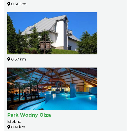
0.30 km
0.37 km
Park Wodny Olza
Istebna
0.41 km