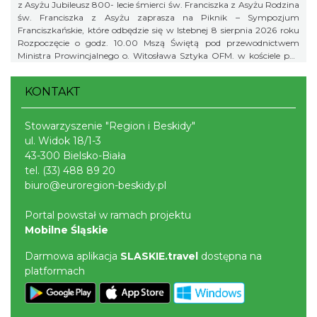
z Asyżu Jubileusz 800- lecie śmierci św. Franciszka z Asyżu Rodzina
św. Franciszka z Asyżu zaprasza na Piknik – Sympozjum
Franciszkańskie, które odbędzie się w Istebnej 8 sierpnia 2026 roku
Rozpoczęcie o godz. 10.00 Mszą Świętą pod przewodnictwem
Ministra Prowincjalnego o. Witosława Sztyka OFM. w kościele pw.
Dobrego Pasterza w Istebnej Po Mszy Świętej Prowincjał wygłosi
konferencję: „Franciszkowa droga Kościoła” Piknik w Amfiteatrze
KONTAKT
pod Skocznią rozpoczynamy o godz. 12.00
Stowarzyszenie "Region i Beskidy"
ul. Widok 18/1-3
43-300 Bielsko-Biała
tel.
(33) 488 89 20
biuro@euroregion-beskidy.pl
Portal powstał w ramach projektu
Mobilne Śląskie
Darmowa aplikacja
SLASKIE.travel
dostępna na
platformach