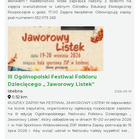
leśnikiem”! Nadleśnictwo Wisła zaprasza rodziny z dziećmi na
zajęcia warsztatowe w Leśnym Ośrodku Edukacji Ekologicznej
Rozpoczęcie o godz. 17.00 Zajęcia bezpłatne. Obowiązują zapisy
pod numerem 532 973 263
III Ogólnopolski Festiwal Folkloru
Dziecięcego „ Jaworowy Listek”
Istebna
2026-09-19
0.52 km
RUSZYŁY ZAPISY NA FESTIWAL JAWOROWY LISTEK! W odpowiedzi
na liczne zapytania, organizatorzy ogłaszają rozpoczęcie zapisów
na III edycję Ogólnopolskiego Festiwalu Folkloru Dziecięcego „
Jaworowy Listek”, który odbędzie się w dniach 19–20 września 2026
r. w Hali Sportowo-Widowiskowej ZSP Istebna Zapisy potrwają do 15
lipca 2026 r. Aby wziąć udział w festiwalu należy wypełnić kartę
zgłoszenia i klauzulę RODO i wysłać ją na adres: