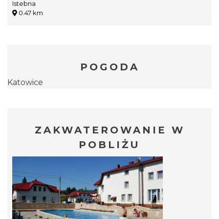
Istebna
Londzina
0.47 km
POGODA
Katowice
ZAKWATEROWANIE W
POBLIŻU