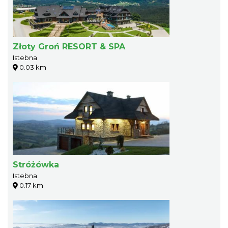
Złoty Groń RESORT & SPA
Istebna
0.03 km
Stróżówka
Istebna
0.17 km