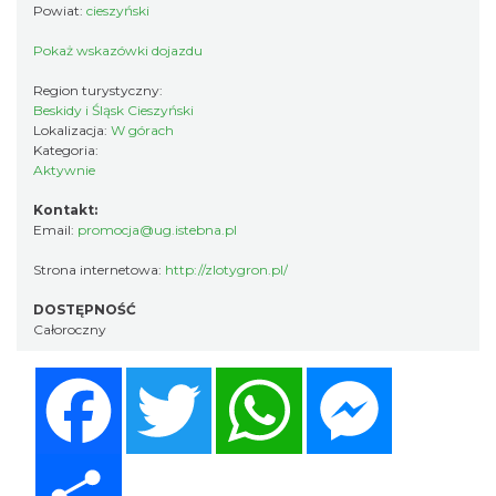
Powiat:
cieszyński
Pokaż wskazówki dojazdu
Region turystyczny:
Beskidy i Śląsk Cieszyński
Lokalizacja:
W górach
Kategoria:
Aktywnie
Kontakt:
Email:
promocja@ug.istebna.pl
Strona internetowa:
http://zlotygron.pl/
DOSTĘPNOŚĆ
Całoroczny
Facebook
Twitter
WhatsApp
Messenger
Share