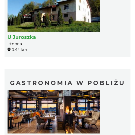
U Juroszka
Istebna
0.44 km
GASTRONOMIA W POBLIŻU