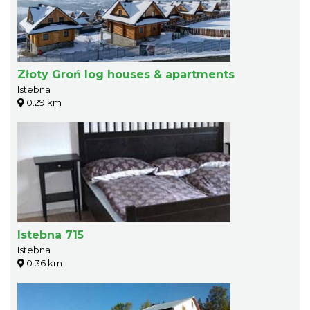
Złoty Groń log houses & apartments
Istebna
0.29 km
Istebna 715
Istebna
0.36 km