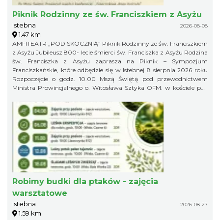
Piknik Rodzinny ze św. Franciszkiem z Asyżu
Istebna
2026-08-08
1.47 km
AMFITEATR „POD SKOCZNIĄ” Piknik Rodzinny ze św. Franciszkiem
z Asyżu Jubileusz 800- lecie śmierci św. Franciszka z Asyżu Rodzina
św. Franciszka z Asyżu zaprasza na Piknik – Sympozjum
Franciszkańskie, które odbędzie się w Istebnej 8 sierpnia 2026 roku
Rozpoczęcie o godz. 10.00 Mszą Świętą pod przewodnictwem
Ministra Prowincjalnego o. Witosława Sztyka OFM. w kościele pw.
Dobrego Pasterza w Istebnej Po Mszy Świętej Prowincjał wygłosi
konferencję: „Franciszkowa droga Kościoła” Piknik w Amfiteatrze
pod Skocznią rozpoczynamy o godz. 12.00
Robimy budki dla ptaków - zajęcia
warsztatowe
Istebna
2026-08-27
1.59 km