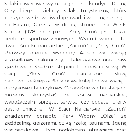
Szlaki rowerowe wymagają sporej kondycji. Doliną
Olzy biegnie zielony szlak turystyczny, który
pieszych wędrowców doprowadzi w jedną stronę –
na Baranią Górę, a w drugą stronę – na Wielki
Stożek (978 m n.p.m.). Złoty Groń jest także
centrum sportów zimowych. Wybudowano tutaj
dwa ośrodki narciarskie: „Zagroń” i „Złoty Groń”.
Pierwszy oferuje wygodny 4-osobowy wyciąg
krzesełkowy (całoroczny) i talerzykowe oraz trasy
zjazdowe: o średnim stopniu trudności i łatwą. W
stacji „Złoty Groń” narciarzom służą
najnowocześniejsza 6-osobowa kolej linowa, wyciągi
orczykowe i talerzykowy. Oczywiście w obu stacjach
możemy skorzystać ze szkółki narciarskiej,
wypożyczalni sprzętu, serwisu czy bogatej oferty
gastronomicznej. W Stacji Narciarskiej „Zagroń”
znajdziemy ponadto Park Wodny „Olza” ze
zjeżdżalnią, gejzerami, dziką rzeką, saunami, ścianą
wspinaczkową i tym podobnymi atrakcjami oraz