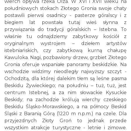
wierch opływa rzeka Olza. W XVI i XVII wieku na
południowych stokach Złotego Gronia swoje chaty
postawili pierwsi osadnicy - pasterze góralscy i z
biegiem lat powstała tutaj wieś słynna z
przywiązania do tradycji góralskich – Istebna. To
właśnie tu odnajdziemy zabytkowy kościół z
oryginalnym wystrojem – dziełem artystów
istebniańskich, czy zabytkową kurną chałupę
Kawuloka. Nagi, pozbawiony drzew, grzbiet Złotego
Gronia oferuje wspaniałe panoramy beskidzkie. Na
wschodzie widzimy nieodległy najwyższy szczyt -
Ochodzitą, dla której dalekim tłem są leśne pasma
Beskidu Żywieckiego; na południu – tuż, tuż, jest
centrum Istebnej, a za nim słowackie Kysuckie
Beskidy; na zachodzie królują wierchy czeskiego
Beskidu Śląsko-Morawskiego, a na północy Beskid
Śląski z Baranią Górą (1220 m n.p.m.) na czele. Dla
przyjezdnych Złoty Groń to jednak przede
wszystkim atrakcje turystyczne - letnie i zimowe.