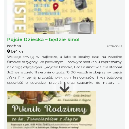
Pójcie Dziecka – będzie kino!
Istebna
2026-08-11
1.44 km
Wakacje trwają w najlepsze, a lato to idealny czas na wspólne
filmowe przygody! Po pierwszym, lipcowym spotkaniu zapraszamy
na drugą edycję cyklu „Pójdzie Dziecka, Bedzie Kino” w GOK Istebna!
Już we wtorek, 11 sierpnia o godz. 18:00 wspólnie obejrzymy bajkę
„Yakari” - pełną przygód, pięknych krajobrazów i wartościową
opowieść o odwadze, przyjaźni oraz szacunku do natury. To
doskonały pomysł na letni wieczór i świetna okazja, aby spędzić
wakacyjny czas w gronie rówieśników podczas wspólnego seansu.
Zapraszamy na bajkę i... popcorn! Na wszystkich uczestników
będzie czekał kinowy poczęstunek. Gminny Ośrodek Kultury w
Istebnej 11 sierpnia (wtorek) godz. 18.00 Wstęp wolny! Obowiązują
zapisy pod numerem telefonu: 791 452 222. Liczba miejsc jest
ograniczona, dlatego zachęcamy do wcześniejszych zapisów.