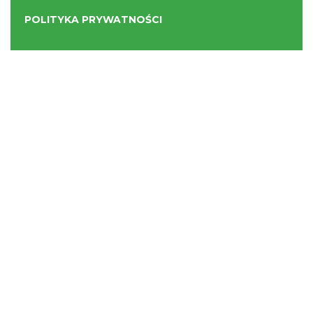
POLITYKA PRYWATNOŚCI
NASZE SERWISY
Serwis Główny
SLASKIE.travel
Tematyczne
Szlak Kulinarny "Śląskie Smaki"
Szlak Orlich Gniazd
Szlak Zabytków Techniki
Szlak Architektury Drewnianej Województwa
Śląskiego
Industriada
Juromania
Szlak Przyrody
Śląskie z dzieckiem