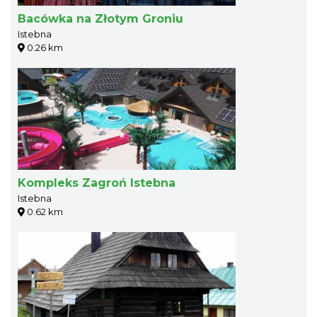
Bacówka na Złotym Groniu
Istebna
0.26 km
Kompleks Zagroń Istebna
Istebna
0.62 km