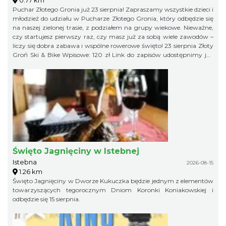
Puchar Złotego Gronia już 23 sierpnia! Zapraszamy wszystkie dzieci i
młodzież do udziału w Pucharze Złotego Gronia, który odbędzie się
na naszej zielonej trasie, z podziałem na grupy wiekowe. Nieważne,
czy startujesz pierwszy raz, czy masz już za sobą wiele zawodów –
liczy się dobra zabawa i wspólne rowerowe święto! 23 sierpnia Złoty
Groń Ski & Bike Wpisowe: 120 zł Link do zapisów udostępnimy już
niebawem, więc obserwujcie profil organizatora, żeby niczego nie
przegapić!
Święto Jagnięciny w Istebnej
Istebna
2026-08-15
1.26 km
Święto Jagnięciny w Dworze Kukuczka będzie jednym z elementów
towarzyszących tegorocznym Dniom Koronki Koniakowskiej i
odbędzie się 15 sierpnia.