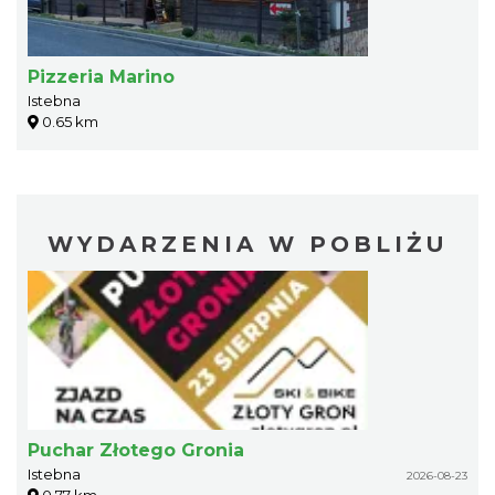
Pizzeria Marino
Istebna
0.65 km
WYDARZENIA W POBLIŻU
Puchar Złotego Gronia
Istebna
2026-08-23
0.77 km