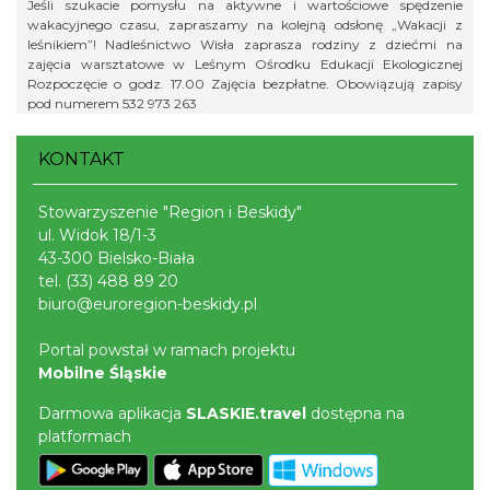
Jeśli szukacie pomysłu na aktywne i wartościowe spędzenie
wakacyjnego czasu, zapraszamy na kolejną odsłonę „Wakacji z
leśnikiem”! Nadleśnictwo Wisła zaprasza rodziny z dziećmi na
zajęcia warsztatowe w Leśnym Ośrodku Edukacji Ekologicznej
Rozpoczęcie o godz. 17.00 Zajęcia bezpłatne. Obowiązują zapisy
pod numerem 532 973 263
KONTAKT
Stowarzyszenie "Region i Beskidy"
ul. Widok 18/1-3
43-300 Bielsko-Biała
tel.
(33) 488 89 20
biuro@euroregion-beskidy.pl
Portal powstał w ramach projektu
Mobilne Śląskie
Darmowa aplikacja
SLASKIE.travel
dostępna na
platformach