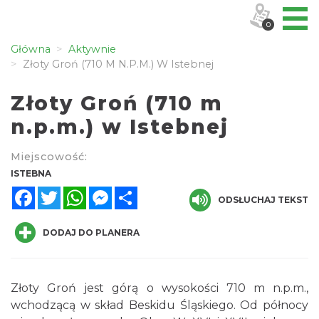
0
Główna
Aktywnie
Złoty Groń (710 M N.p.m.) W Istebnej
Złoty Groń (710 m
n.p.m.) w Istebnej
Miejscowość:
ISTEBNA
Facebook
Twitter
WhatsApp
Messenger
Share
ODSŁUCHAJ TEKST
DODAJ DO PLANERA
Złoty Groń jest górą o wysokości 710 m n.p.m.,
wchodzącą w skład Beskidu Śląskiego. Od północy