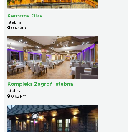
Karczma Olza
Istebna
0.47 km
Kompleks Zagroń Istebna
Istebna
0.62 km