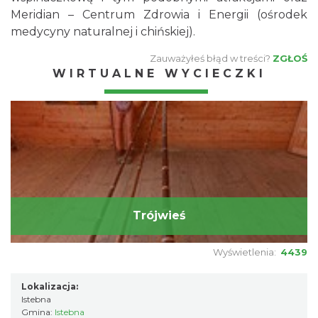
Meridian – Centrum Zdrowia i Energii (ośrodek
medycyny naturalnej i chińskiej).
Zauważyłeś błąd w treści?
ZGŁOŚ
WIRTUALNE WYCIECZKI
Trójwieś
Wyświetlenia:
4439
Lokalizacja:
Istebna
Gmina:
Istebna