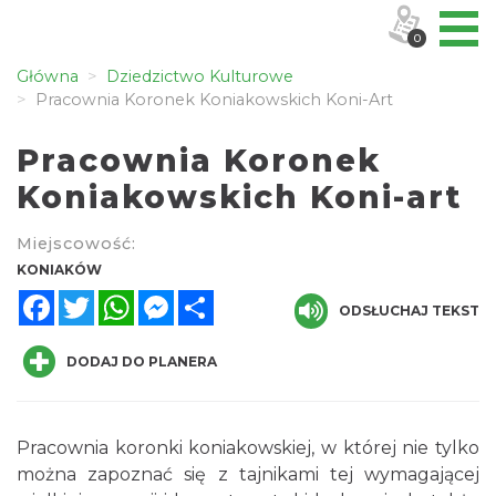
0
Główna
Dziedzictwo Kulturowe
Pracownia Koronek Koniakowskich Koni-Art
Pracownia Koronek
Koniakowskich Koni-art
Miejscowość:
KONIAKÓW
Facebook
Twitter
WhatsApp
Messenger
Share
ODSŁUCHAJ TEKST
DODAJ DO PLANERA
Pracownia koronki koniakowskiej, w której nie tylko
można zapoznać się z tajnikami tej wymagającej