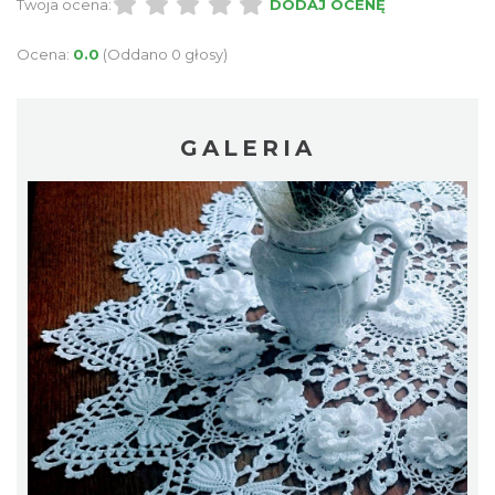
Twoja ocena:
DODAJ OCENĘ
Ocena:
0.0
(Oddano 0 głosy)
GALERIA