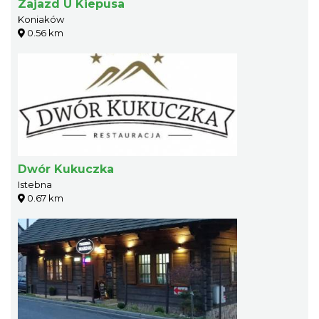
Zajazd U Kiepusa
Koniaków
0.56 km
Dwór Kukuczka
Istebna
0.67 km