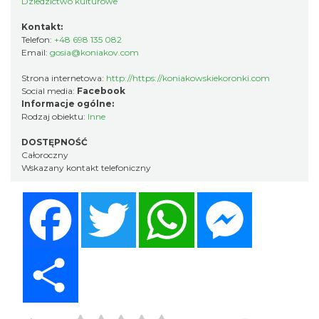
Dziedzictwo kulturowe
Kontakt:
Telefon:
+48 698 135 082
Email:
gosia@koniakov.com
Strona internetowa:
http://https://koniakowskiekoronki.com
Social media:
Facebook
Informacje ogólne:
Rodzaj obiektu:
Inne
DOSTĘPNOŚĆ
Całoroczny
Wskazany kontakt telefoniczny
Facebook
Twitter
WhatsApp
Messenger
Share