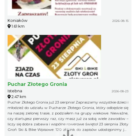
Koniaków
2026-08-15
1.61 km
Puchar Złotego Gronia
Istebna
2026-08-23
2.47 km
Puchar Złotego Gronia już 23 sierpnia! Zapraszamy wszystkie dzieci i
młodzież do udziału w Pucharze Złotego Gronia, który odbędzie się
na naszej zielonej trasie, z podziałem na grupy wiekowe. Nieważne,
czy startujesz pierwszy raz, czy masz już za sobą wiele zawodów –
liczy się dobra zabawa i wspólne rowerowe święto! 23 sierpnia Złoty
Groń Ski & Bike Wpisowe: 120 zł Link do zapisów udostępnimy już
niebawem, więc obserwujcie profil organizatora, żeby niczego nie