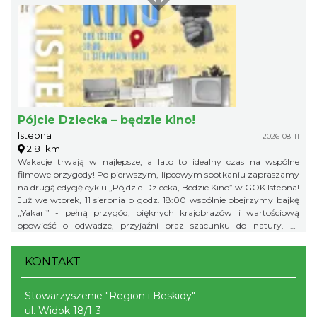
przegapić!
Pójcie Dziecka – będzie kino!
Istebna
2026-08-11
2.81 km
Wakacje trwają w najlepsze, a lato to idealny czas na wspólne
filmowe przygody! Po pierwszym, lipcowym spotkaniu zapraszamy
na drugą edycję cyklu „Pójdzie Dziecka, Bedzie Kino” w GOK Istebna!
Już we wtorek, 11 sierpnia o godz. 18:00 wspólnie obejrzymy bajkę
„Yakari” - pełną przygód, pięknych krajobrazów i wartościową
opowieść o odwadze, przyjaźni oraz szacunku do natury. To
doskonały pomysł na letni wieczór i świetna okazja, aby spędzić
wakacyjny czas w gronie rówieśników podczas wspólnego seansu.
KONTAKT
Zapraszamy na bajkę i... popcorn! Na wszystkich uczestników
będzie czekał kinowy poczęstunek. Gminny Ośrodek Kultury w
Istebnej 11 sierpnia (wtorek) godz. 18.00 Wstęp wolny! Obowiązują
Stowarzyszenie "Region i Beskidy"
zapisy pod numerem telefonu: 791 452 222. Liczba miejsc jest
ul. Widok 18/1-3
ograniczona, dlatego zachęcamy do wcześniejszych zapisów.