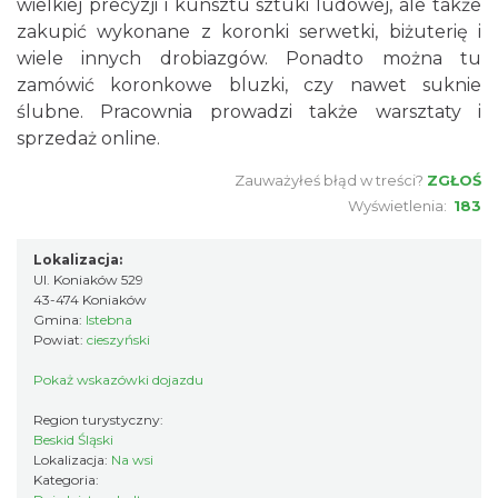
wielkiej precyzji i kunsztu sztuki ludowej, ale także
zakupić wykonane z koronki serwetki, biżuterię i
wiele innych drobiazgów. Ponadto można tu
zamówić koronkowe bluzki, czy nawet suknie
ślubne. Pracownia prowadzi także warsztaty i
sprzedaż online.
Zauważyłeś błąd w treści?
ZGŁOŚ
Wyświetlenia:
183
Lokalizacja:
Ul. Koniaków 529
43-474 Koniaków
Gmina:
Istebna
Powiat:
cieszyński
Pokaż wskazówki dojazdu
Region turystyczny:
Beskid Śląski
Lokalizacja:
Na wsi
Kategoria: