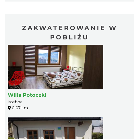
ZAKWATEROWANIE W
POBLIŻU
Willa Potoczki
Istebna
0.07 km