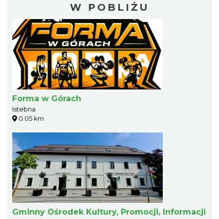
W POBLIŻU
Forma w Górach
Istebna
0.05 km
Gminny Ośrodek Kultury, Promocji, Informacji