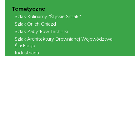
Tematyczne
Szlak Kulinarny "Śląskie Smaki"
Szlak Orlich Gniazd
Szlak Zabytków Techniki
Szlak Architektury Drewnianej Województwa
Śląskiego
Industriada
Juromania
Szlak Przyrody
Śląskie z dzieckiem
Śląskie po zdrowie
Narty w Śląskim
Rowerem przez Śląskie
Kajakiem przez Śląskie
Regionalne
Beskidy
Śląsk Cieszyński
Jura Krakowsko-Częstochowska