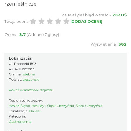
rzemieślnicze.
Zauważyłeś błąd w treści?
ZGŁOŚ
Twoja ocena:
DODAJ OCENĘ
Ocena:
3.7
(Oddano 7 głosy)
Wyświetlenia:
382
Lokalizacja:
Ul. Potoczki 1813
43-470 Istebna
Gmina:
Istebna
Powiat:
cieszyński
Pokaż wskazówki dojazdu
Region turystyczny:
Beskid Śląski, Beskidy i Śląsk Cieszyński, Śląsk Cieszyński
Lokalizacja:
Na wsi
Kategoria:
Gastronomia