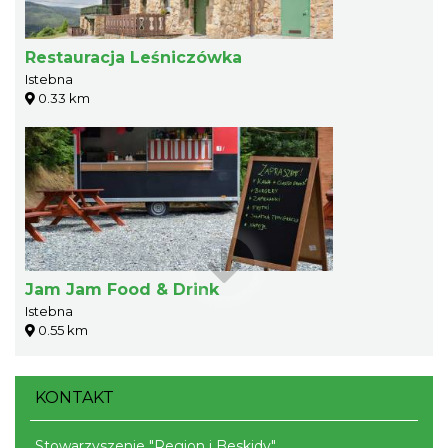
Restauracja Leśniczówka
Istebna
0.33 km
Jam Jam Food & Drink
Istebna
0.55 km
KONTAKT
Stowarzyszenie "Region i Beskidy"