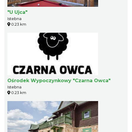
"U Ujca"
Istebna
0.23 km
Ośrodek Wypoczynkowy "Czarna Owca"
Istebna
0.23 km