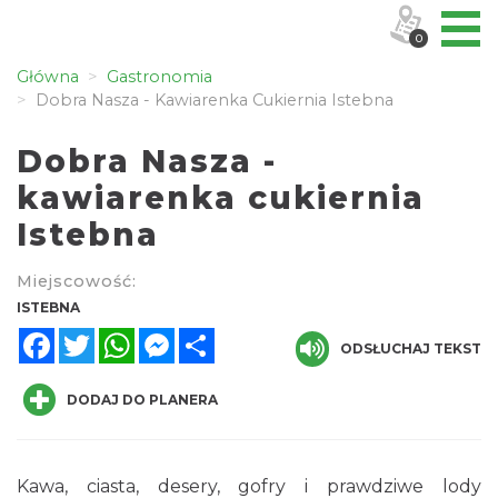
0
Główna
Gastronomia
Dobra Nasza - Kawiarenka Cukiernia Istebna
Dobra Nasza -
kawiarenka cukiernia
Istebna
Miejscowość:
ISTEBNA
Facebook
Twitter
WhatsApp
Messenger
Share
ODSŁUCHAJ TEKST
DODAJ DO PLANERA
Kawa, ciasta, desery, gofry i prawdziwe lody